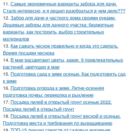
11.
Самые экономичные варианты забора для дачи.
Стало интересно, и я решил разобраться в чем дело???
12.
Забор для дачи и частного дома своими руками.
Дешевые заборы для дачного участка: бюджетные
варианты, как построить, выбор строительных
материалов
13.
Как сажать чеснок правильно и когда это сделать.
Время посадки чеснока
14.
В мае расцветают цветы, какие. 9 привлекательных
растений, цветущих в мае
15.
Подготовка сада к зиме осенью. Как подготовить сад
к зиме
16.
Подготовка огорода к зиме. Летне-осенняя
подготовка почвы: перекопка и рыхление
17.
Посадка лилий в открытый грунт осенью 2022.
Посадка лилий в открытый грунт
18.
Посадка лилий в открытый грунт весной и осенью.
Подготовка места и требования по выращиванию
19.
ТОП-15 лучших средств от садовых муравьев.