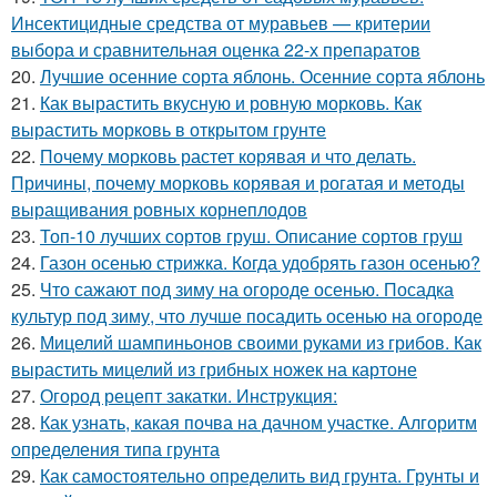
Инсектицидные средства от муравьев — критерии
выбора и сравнительная оценка 22-х препаратов
20.
Лучшие осенние сорта яблонь. Осенние сорта яблонь
21.
Как вырастить вкусную и ровную морковь. Как
вырастить морковь в открытом грунте
22.
Почему морковь растет корявая и что делать.
Причины, почему морковь корявая и рогатая и методы
выращивания ровных корнеплодов
23.
Топ-10 лучших сортов груш. Описание сортов груш
24.
Газон осенью стрижка. Когда удобрять газон осенью?
25.
Что сажают под зиму на огороде осенью. Посадка
культур под зиму, что лучше посадить осенью на огороде
26.
Мицелий шампиньонов своими руками из грибов. Как
вырастить мицелий из грибных ножек на картоне
27.
Огород рецепт закатки. Инструкция:
28.
Как узнать, какая почва на дачном участке. Алгоритм
определения типа грунта
29.
Как самостоятельно определить вид грунта. Грунты и