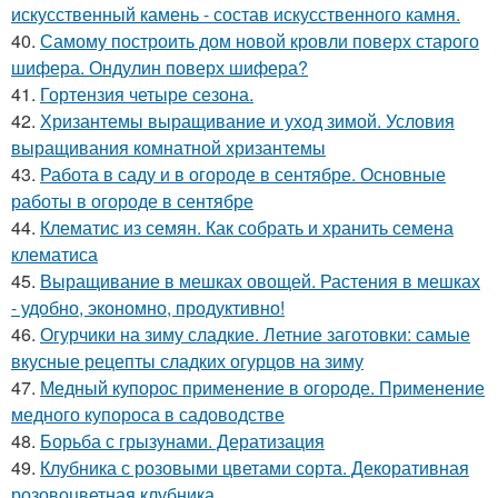
искусственный камень - состав искусственного камня.
40.
Самому построить дом новой кровли поверх старого
шифера. Ондулин поверх шифера?
41.
Гортензия четыре сезона.
42.
Хризантемы выращивание и уход зимой. Условия
выращивания комнатной хризантемы
43.
Работа в саду и в огороде в сентябре. Основные
работы в огороде в сентябре
44.
Клематис из семян. Как собрать и хранить семена
клематиса
45.
Выращивание в мешках овощей. Растения в мешках
- удобно, экономно, продуктивно!
46.
Огурчики на зиму сладкие. Летние заготовки: самые
вкусные рецепты сладких огурцов на зиму
47.
Медный купорос применение в огороде. Применение
медного купороса в садоводстве
48.
Борьба с грызунами. Дератизация
49.
Клубника с розовыми цветами сорта. Декоративная
розовоцветная клубника