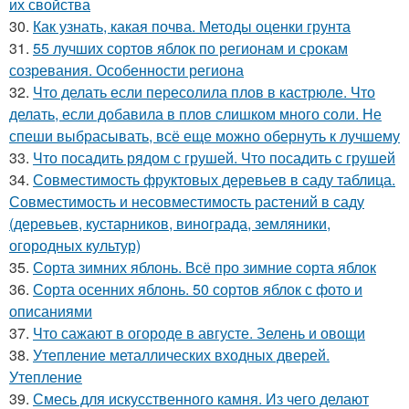
их свойства
30.
Как узнать, какая почва. Методы оценки грунта
31.
55 лучших сортов яблок по регионам и срокам
созревания. Особенности региона
32.
Что делать если пересолила плов в кастрюле. Что
делать, если добавила в плов слишком много соли. Не
спеши выбрасывать, всё еще можно обернуть к лучшему
33.
Что посадить рядом с грушей. Что посадить с грушей
34.
Совместимость фруктовых деревьев в саду таблица.
Совместимость и несовместимость растений в саду
(деревьев, кустарников, винограда, земляники,
огородных культур)
35.
Сорта зимних яблонь. Всё про зимние сорта яблок
36.
Сорта осенних яблонь. 50 сортов яблок с фото и
описаниями
37.
Что сажают в огороде в августе. Зелень и овощи
38.
Утепление металлических входных дверей.
Утепление
39.
Смесь для искусственного камня. Из чего делают