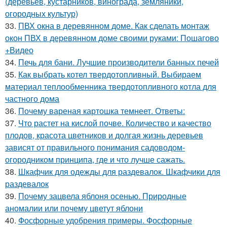
(деревьев, кустарников, винограда, земляники,
огородных культур)
33.
ПВХ окна в деревянном доме. Как сделать монтаж
окон ПВХ в деревянном доме своими руками: Пошагово
+Видео
34.
Печь для бани. Лучшие производители банных печей
35.
Как выбрать котел твердотопливный. Выбираем
материал теплообменника твердотопливного котла для
частного дома
36.
Почему вареная картошка темнеет. Ответы:
37.
Что растет на кислой почве. Количество и качество
плодов, красота цветников и долгая жизнь деревьев
зависят от правильного понимания садоводом-
огородником принципа, где и что лучше сажать.
38.
Шкафчик для одежды для раздевалок. Шкафчики для
раздевалок
39.
Почему зацвела яблоня осенью. Природные
аномалии или почему цветут яблони
40.
Фосфорные удобрения примеры. Фосфорные