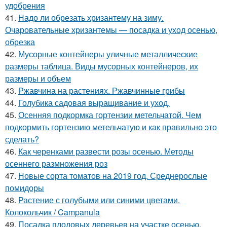
удобрения
41.
Надо ли обрезать хризантему на зиму.
Очаровательные хризантемы — посадка и уход осенью,
обрезка
42.
Мусорные контейнеры уличные металлические
размеры таблица. Виды мусорных контейнеров, их
размеры и объем
43.
Ржавчина на растениях. Ржавчинные грибы
44.
Голубика садовая выращивание и уход.
45.
Осенняя подкормка гортензии метельчатой. Чем
подкормить гортензию метельчатую и как правильно это
сделать?
46.
Как черенками развести розы осенью. Методы
осеннего размножения роз
47.
Новые сорта томатов на 2019 год. Среднерослые
помидоры
48.
Растение с голубыми или синими цветами.
Колокольчик / Campanula
49.
Посадка плодовых деревьев на участке осенью.