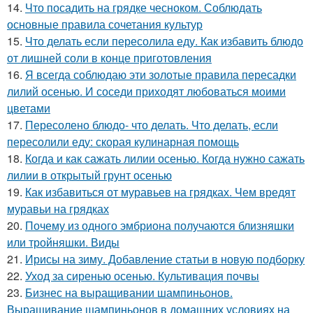
14.
Что посадить на грядке чесноком. Соблюдать
основные правила сочетания культур
15.
Что делать если пересолила еду. Как избавить блюдо
от лишней соли в конце приготовления
16.
Я всегда соблюдаю эти золотые правила пересадки
лилий осенью. И соседи приходят любоваться моими
цветами
17.
Пересолено блюдо- что делать. Что делать, если
пересолили еду: скорая кулинарная помощь
18.
Когда и как сажать лилии осенью. Когда нужно сажать
лилии в открытый грунт осенью
19.
Как избавиться от муравьев на грядках. Чем вредят
муравьи на грядках
20.
Почему из одного эмбриона получаются близняшки
или тройняшки. Виды
21.
Ирисы на зиму. Добавление статьи в новую подборку
22.
Уход за сиренью осенью. Культивация почвы
23.
Бизнес на выращивании шампиньонов.
Выращивание шампиньонов в домашних условиях на