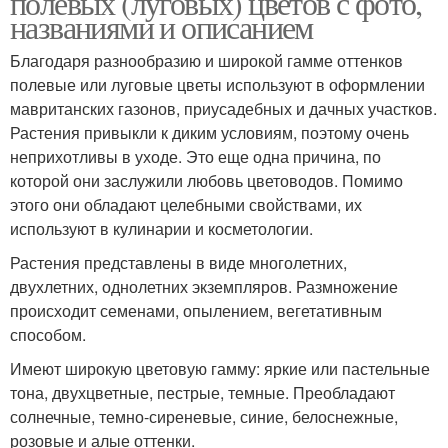
полевых (луговых) цветов с фото,
названиями и описанием
Благодаря разнообразию и широкой гамме оттенков
полевые или луговые цветы используют в оформлении
Синие цветы
Цвета для букета
мавританских газонов, приусадебных и дачных участков.
Растения привыкли к диким условиям, поэтому очень
неприхотливы в уходе. Это еще одна причина, по
которой они заслужили любовь цветоводов. Помимо
Цвета для букетов
Фиолетовые цветы
этого они обладают целебными свойствами, их
используют в кулинарии и косметологии.
Растения представлены в виде многолетних,
двухлетних, однолетних экземпляров. Размножение
Голубые цветы
Цвета в поле
происходит семенами, опылением, вегетативным
способом.
Имеют широкую цветовую гамму: яркие или пастельные
тона, двухцветные, пестрые, темные. Преобладают
Домашние цветы
солнечные, темно-сиреневые, синие, белоснежные,
розовые и алые оттенки.