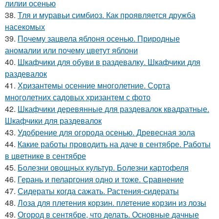
лилии осенью
38.
Тля и муравьи симбиоз. Как проявляется дружба
насекомых
39.
Почему зацвела яблоня осенью. Природные
аномалии или почему цветут яблони
40.
Шкафчики для обуви в раздевалку. Шкафчики для
раздевалок
41.
Хризантемы осенние многолетние. Сорта
многолетних садовых хризантем с фото
42.
Шкафчики деревянные для раздевалок квадратные.
Шкафчики для раздевалок
43.
Удобрение для огорода осенью. Древесная зола
44.
Какие работы проводить на даче в сентябре. Работы
в цветнике в сентябре
45.
Болезни овощных культур. Болезни картофеля
46.
Герань и пеларгония одно и тоже. Сравнение
47.
Сидераты когда сажать. Растения-сидераты
48.
Лоза для плетения корзин. плетение корзин из лозы
49.
Огород в сентябре, что делать. Основные дачные