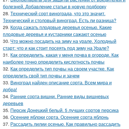
болезней. Добавление статьи в новую подборку
28.
Технический сорт винограда, что это значит.
Технический и столовый виноград. Есть ли разница?
29.
Когда сажать плодовые деревья осенью. Какие
плодовые деревья и кустарники сажают осенью
30.
Что можно посадить на зиму на урале. Холодный
старт: что и как стоит посеять под зиму на Урале?
31.
Как определить, какая у меня почва в огороде. Как
наиболее точно определить кислотность почвы
32.
Как определить тип почвы на своем участке. Как
определить свой тип почвы и зачем
33.
Виноград найден описание сорта. Всем мира и
добра!
34.
Ранние сорта вишни. Ранние виды вишневых
деревьев
35.
Персик Донецкий белый. 5 лучших сортов персика
36.
Осенние яблоки сорта. Осенние сорта яблонь
37.
Рассадить лилии осенью. Как правильно рассадить