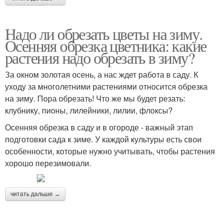
Надо ли обрезать цветы на зиму.
Сезонная обрезка
Весенняя обрезка
Осенняя обрезка цветника: какие
растения надо обрезать в зиму?
За окном золотая осень, а нас ждет работа в саду. К
уходу за многолетними растениями относится обрезка
Правильная обрезка
Предзимний обрезка
на зиму. Пора обрезать! Что же мы будет резать:
клубнику, пионы, лилейники, лилии, флоксы?
Осенняя обрезка в саду и в огороде - важный этап
подготовки сада к зиме. У каждой культуры есть свои
Осенний полив
Осенняя подкормка
особенности, которые нужно учитывать, чтобы растения
хорошо перезимовали.
читать дальше →
Советы по обрезке