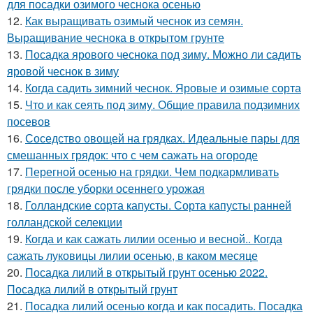
для посадки озимого чеснока осенью
12.
Как выращивать озимый чеснок из семян.
Выращивание чеснока в открытом грунте
13.
Посадка ярового чеснока под зиму. Можно ли садить
яровой чеснок в зиму
14.
Когда садить зимний чеснок. Яровые и озимые сорта
15.
Что и как сеять под зиму. Общие правила подзимних
посевов
16.
Соседство овощей на грядках. Идеальные пары для
смешанных грядок: что с чем сажать на огороде
17.
Перегной осенью на грядки. Чем подкармливать
грядки после уборки осеннего урожая
18.
Голландские сорта капусты. Сорта капусты ранней
голландской селекции
19.
Когда и как сажать лилии осенью и весной.. Когда
сажать луковицы лилии осенью, в каком месяце
20.
Посадка лилий в открытый грунт осенью 2022.
Посадка лилий в открытый грунт
21.
Посадка лилий осенью когда и как посадить. Посадка