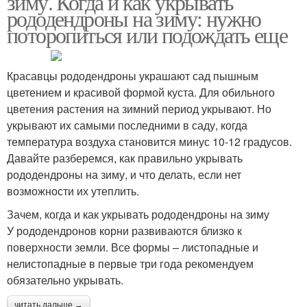
зиму. Когда и как укрывать
рододендроны на зиму: нужно
поторопиться или подождать еще
Осенняя уборка
Осенние обработки
Красавцы рододендроны украшают сад пышным
цветением и красивой формой куста. Для обильного
цветения растения на зимний период укрывают. Но
укрывают их самыми последними в саду, когда
Осенняя обработка
Осенний уход
температура воздуха становится минус 10-12 градусов.
Давайте разберемся, как правильно укрывать
рододендроны на зиму, и что делать, если нет
возможности их утеплить.
Инструкция по обрезке
Осенние мероприятия
Зачем, когда и как укрывать рододендроны на зиму
У рододендронов корни развиваются близко к
поверхности земли. Все формы – листопадные и
нелистопадные в первые три года рекомендуем
Культуры для осенней
обязательно укрывать.
Обрезка на зиму
обрезки
читать дальше →