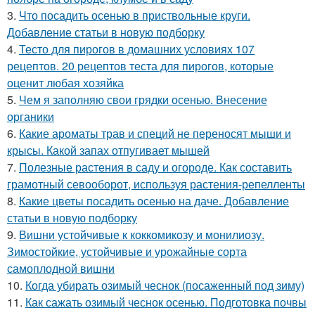
3.
Что посадить осенью в приствольные круги.
Добавление статьи в новую подборку
4.
Тесто для пирогов в домашних условиях 107
рецептов. 20 рецептов теста для пирогов, которые
оценит любая хозяйка
5.
Чем я заполняю свои грядки осенью. Внесение
органики
6.
Какие ароматы трав и специй не переносят мыши и
крысы. Какой запах отпугивает мышей
7.
Полезные растения в саду и огороде. Как составить
грамотный севооборот, используя растения-репелленты
8.
Какие цветы посадить осенью на даче. Добавление
статьи в новую подборку
9.
Вишни устойчивые к коккомикозу и монилиозу.
Зимостойкие, устойчивые и урожайные сорта
самоплодной вишни
10.
Когда убирать озимый чеснок (посаженный под зиму)
11.
Как сажать озимый чеснок осенью. Подготовка почвы