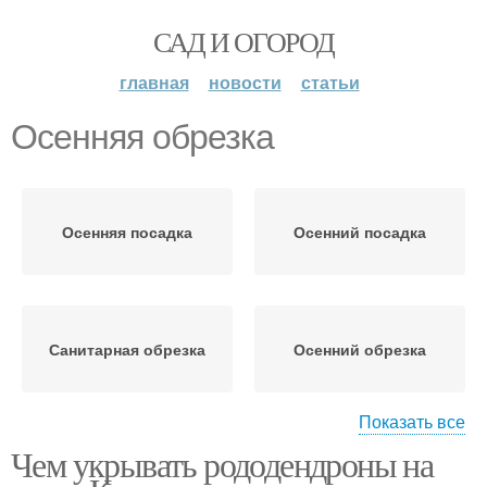
САД И ОГОРОД
главная
новости
статьи
Осенняя обрезка
Осенняя посадка
Осенний посадка
Санитарная обрезка
Осенний обрезка
Показать все
Чем укрывать рододендроны на
Инструменты для
Обрезки по регионам
обрезки