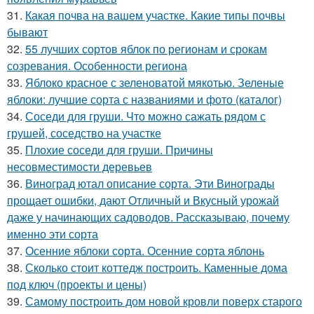
31.
Какая почва на вашем участке. Какие типы почвы
бывают
32.
55 лучших сортов яблок по регионам и срокам
созревания. Особенности региона
33.
Яблоко красное с зеленоватой мякотью. Зеленые
яблоки: лучшие сорта с названиями и фото (каталог)
34.
Соседи для груши. Что можно сажать рядом с
грушей, соседство на участке
35.
Плохие соседи для груши. Причины
несовместимости деревьев
36.
Виноград ютал описание сорта. Эти Винограды
прощает ошибки, дают Отличный и Вкусный урожай
даже у начинающих садоводов. Рассказываю, почему
именно эти сорта
37.
Осенние яблоки сорта. Осенние сорта яблонь
38.
Сколько стоит коттедж построить. Каменные дома
под ключ (проекты и цены)
39.
Самому построить дом новой кровли поверх старого