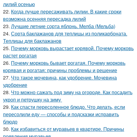
лилий осенью
22.
Когда лучше пересаживать лилии. В какие сроки
возможна осенняя пересадка лилий
23.
Лучшие летние сорта яблонь. Мелба (Мельба)
24.
Сорта баклажанов для теплицы из поликарбоната.
Теплицы для баклажанов
25.
Почему морковь вырастает корявой. Почему морковь
растет рогатая
26.
Почему морковь бывает рогатая. Почему морковь
корявая и рогатая: причины проблемы и решение
27.
Что такое мочевина, как удобрение. Мочевина
удобрение
28.
Что можно сажать под зиму на огороде. Как посадить
укроп и петрушку на зиму
29.
Как спасти пересоленное блюдо. Что делать, если
пересолили еду — способы и подсказки исправить
блюдо
30.
Как избавиться от муравьев в квартире. Причины
появления муравьев