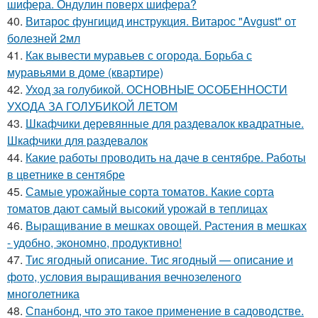
шифера. Ондулин поверх шифера?
40.
Витарос фунгицид инструкция. Витарос "Avgust" от
болезней 2мл
41.
Как вывести муравьев с огорода. Борьба с
муравьями в доме (квартире)
42.
Уход за голубикой. ОСНОВНЫЕ ОСОБЕННОСТИ
УХОДА ЗА ГОЛУБИКОЙ ЛЕТОМ
43.
Шкафчики деревянные для раздевалок квадратные.
Шкафчики для раздевалок
44.
Какие работы проводить на даче в сентябре. Работы
в цветнике в сентябре
45.
Самые урожайные сорта томатов. Какие сорта
томатов дают самый высокий урожай в теплицах
46.
Выращивание в мешках овощей. Растения в мешках
- удобно, экономно, продуктивно!
47.
Тис ягодный описание. Тис ягодный — описание и
фото, условия выращивания вечнозеленого
многолетника
48.
Спанбонд, что это такое применение в садоводстве.