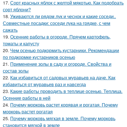
17.
Сорт красных яблок с желтой мякотью. Как подобрать
сорт яблони?
18.
Уживаются ли рядом лук и чеснок и какие соседи..
Совместные посадки: соседи лука на грядке, с чем
сажать
19.
Осенние работы в огороде. Прячем картофель,
томаты и капусту
20.
Чем осенью подкормить кустарники. Рекомендации
по подкормке кустарников осенью
21.
Применение золы в саду и огороде. Свойства и
состав золы
22.
Как избавиться от садовых муравьев на даче. Как
избавиться от муравьев раз и навсегда
23.
Какие работы проводить в теплице осенью. Теплица.
Осенние работы в ней
24.
Почему морковь растет корявая и рогатая. Почему
морковь растет рогатая
25.
Почему морковь мягкая в земле. Почему морковь
становится мягкой в земле