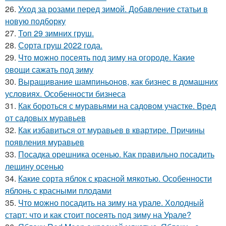
26.
Уход за розами перед зимой. Добавление статьи в
новую подборку
27.
Топ 29 зимних груш.
28.
Сорта груш 2022 года.
29.
Что можно посеять под зиму на огороде. Какие
овощи сажать под зиму
30.
Выращивание шампиньонов, как бизнес в домашних
условиях. Особенности бизнеса
31.
Как бороться с муравьями на садовом участке. Вред
от садовых муравьев
32.
Как избавиться от муравьев в квартире. Причины
появления муравьев
33.
Посадка орешника осенью. Как правильно посадить
лещину осенью
34.
Какие сорта яблок с красной мякотью. Особенности
яблонь с красными плодами
35.
Что можно посадить на зиму на урале. Холодный
старт: что и как стоит посеять под зиму на Урале?