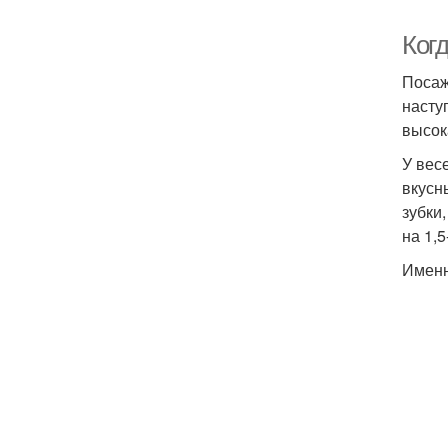
Ког
Посаж
насту
высок
У вес
вкусн
зубки
на 1,
Именн