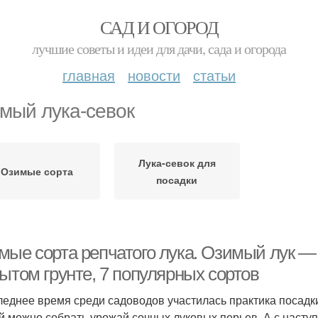
САД И ОГОРОД
лучшие советы и идеи для дачи, сада и огорода
главная
новости
статьи
мый лука-севок
Лука-севок для
Озимые сорта
посадки
мые сорта репчатого лука. Озимый лук —
ытом грунте, 7 популярных сортов
леднее время среди садоводов участилась практика посадки
й можно собрать урожай сочных луковых перьев. А с наступ