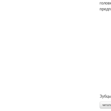
голов
предп
Зубцы
читат