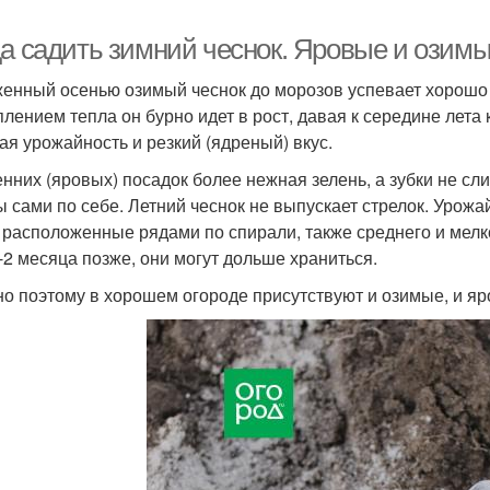
да садить зимний чеснок. Яровые и озимы
енный осенью озимый чеснок до морозов успевает хорошо у
плением тепла он бурно идет в рост, давая к середине лета
ая урожайность и резкий (ядреный) вкус.
енних (яровых) посадок более нежная зелень, а зубки не с
ы сами по себе. Летний чеснок не выпускает стрелок. Урожай
, расположенные рядами по спирали, также среднего и мелк
5-2 месяца позже, они могут дольше храниться.
о поэтому в хорошем огороде присутствуют и озимые, и яр