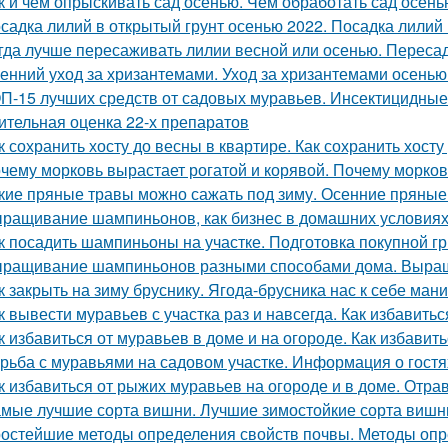
к и чем опрыскивать сад осенью. Чем обработать сад осень
садка лилий в открытый грунт осенью 2022. Посадка лилий 
гда лучше пересаживать лилии весной или осенью. Переса
енний уход за хризантемами. Уход за хризантемами осенью
П-15 лучших средств от садовых муравьев. Инсектицидные
ительная оценка 22-х препаратов
к сохранить хосту до весны в квартире. Как сохранить хосту
чему морковь вырастает рогатой и корявой. Почему морков
кие пряные травы можно сажать под зиму. Осенние пряные
ращивание шампиньонов, как бизнес в домашних условиях
к посадить шампиньоны на участке. Подготовка покупной г
ращивание шампиньонов разными способами дома. Выра
к закрыть на зиму бруснику. Ягода-брусника нас к себе ман
к вывести муравьев с участка раз и навсегда. Как избавитьс
к избавиться от муравьев в доме и на огороде. Как избавит
рьба с муравьями на садовом участке. Информация о гостя
к избавиться от рыжих муравьев на огороде и в доме. От
мые лучшие сорта вишни. Лучшие зимостойкие сорта вишн
остейшие методы определения свойств почвы. Методы опр