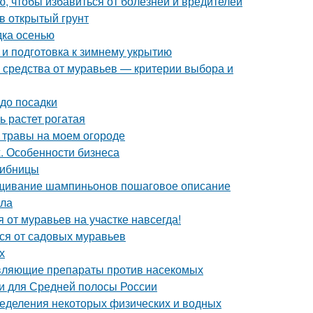
ю, чтобы избавиться от болезней и вредителей
в открытый грунт
дка осенью
 и подготовка к зимнему укрытию
 средства от муравьев — критерии выбора и
 до посадки
ь растет рогатая
 травы на моем огороде
. Особенности бизнеса
рибницы
щивание шампиньонов пошаговое описание
ила
я от муравьев на участке навсегда!
ься от садовых муравьев
х
равляющие препараты против насекомых
и для Средней полосы России
еделения некоторых физических и водных