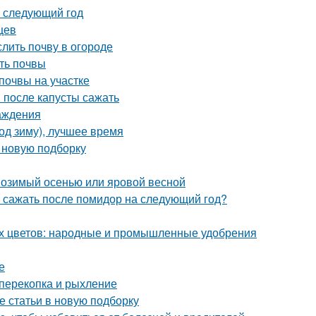
а следующий год
цев
слить почву в огороде
ть почвы
почвы на участке
 после капусты сажать
аждения
од зиму), лучшее время
в новую подборку
: озимый осенью или яровой весной
о сажать после помидор на следующий год?
ых цветов: народные и промышленные удобрения
е
 перекопка и рыхление
е статьи в новую подборку