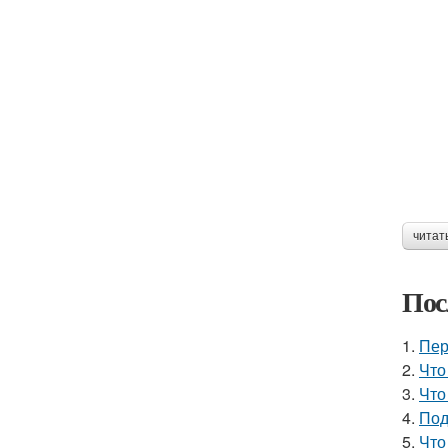
читат
Пос
1.
Пер
2.
Что
3.
Что
4.
Под
5.
Что