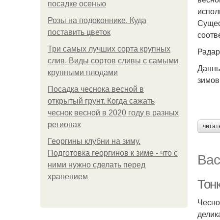
посадке осенью
испол
Розы на подоконнике. Куда
Сущес
поставить цветок
соотв
Три самых лучших сорта крупных
Радар
слив. Виды сортов сливы с самыми
Данны
крупными плодами
зимов
Посадка чеснока весной в
открытый грунт. Когда сажать
чеснок весной в 2020 году в разных
регионах
читат
Георгины клубни на зиму.
Подготовка георгинов к зиме - что с
Вас
ними нужно сделать перед
хранением
Тонк
Чесно
делик