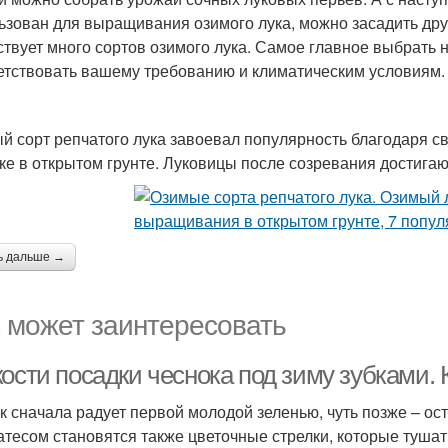
ьзован для выращивания озимого лука, можно засадить др
твует много сортов озимого лука. Самое главное выбрать 
етствовать вашему требованию и климатическим условиям.
й сорт репчатого лука завоевал популярность благодаря с
ке в открытом грунте. Луковицы после созревания достига
ь дальше →
 может заинтересовать
ости посадки чеснока под зиму зубками. 
к сначала радует первой молодой зеленью, чуть позже – ос
атесом становятся также цветочные стрелки, которые тушат