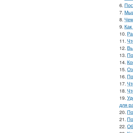
6.
Пос
7.
Мыш
8.
Чем
9.
Как
10.
Ра
11.
Чт
12.
Вы
13.
По
14.
Ко
15.
Оз
16.
По
17.
Чт
18.
Чт
19.
Уд
для р
20.
По
21.
По
22.
Об