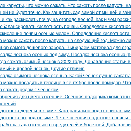
ле капусты, что можно сажать. Что сажать после капусты н
ей не будет точно. Как защитить сад зимой от мышей и зай
 и как раскислить почву на огороде весной. Как и чем раски
 сбалансировать кислотность почвы. Определяем кислотнос
скисление почвы осенью мелом. Определение кислотности 
о можно сажать после капусты на следующий год. Можно ли
бор самого дешевого забора. Выбираем материал для огр
садка чеснока осенью под зиму. Посадка чеснока осенью (п
гда сажать озимый чеснок в 2022 году. Добавление статьи 
имый и яровой чеснок. Другие отличия
садка озимого чеснока осенью. Какой чеснок лучше сажать
о можно посадить в теплице в сентябре после помидор. Чт
о сажать рядом с чесноком
обрения для цветов осенние. Осенняя подкормка комнатн
астений
дготовка деревьев к зиме. Как правильно подготовить к зим
дготовка огорода к зиме. Летне-осенняя подготовка почвы:
работка сада осенью от вредителей и болезней. Добавлени