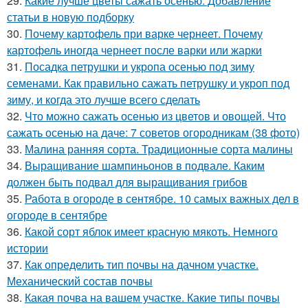
29.
Какие лучше цветы сажать осенью. Добавление
статьи в новую подборку
30.
Почему картофель при варке чернеет. Почему
картофель иногда чернеет после варки или жарки
31.
Посадка петрушки и укропа осенью под зиму
семенами. Как правильно сажать петрушку и укроп под
зиму, и когда это лучше всего сделать
32.
Что можно сажать осенью из цветов и овощей. Что
сажать осенью на даче: 7 советов огородникам (38 фото)
33.
Малина ранняя сорта. Традиционные сорта малины
34.
Выращивание шампиньонов в подвале. Каким
должен быть подвал для выращивания грибов
35.
Работа в огороде в сентябре. 10 самых важных дел в
огороде в сентябре
36.
Какой сорт яблок имеет красную мякоть. Немного
истории
37.
Как определить тип почвы на дачном участке.
Механический состав почвы
38.
Какая почва на вашем участке. Какие типы почвы