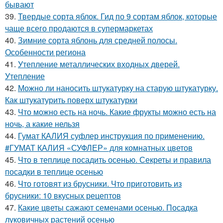
бывают
39.
Твердые сорта яблок. Гид по 9 сортам яблок, которые
чаще всего продаются в супермаркетах
40.
Зимние сорта яблонь для средней полосы.
Особенности региона
41.
Утепление металлических входных дверей.
Утепление
42.
Можно ли наносить штукатурку на старую штукатурку.
Как штукатурить поверх штукатурки
43.
Что можно есть на ночь. Какие фрукты можно есть на
ночь, а какие нельзя
44.
Гумат КАЛИЯ суфлер инструкция по применению.
#ГУМАТ КАЛИЯ «СУФЛЕР» для комнатных цветов
45.
Что в теплице посадить осенью. Секреты и правила
посадки в теплице осенью
46.
Что готовят из брусники. Что приготовить из
брусники: 10 вкусных рецептов
47.
Какие цветы сажают семенами осенью. Посадка
луковичных растений осенью