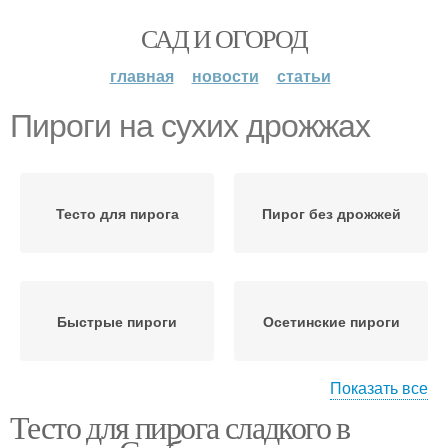
САД И ОГОРОД
главная
новости
статьи
Пироги на сухих дрожжах
Тесто для пирога
Пирог без дрожжей
Быстрые пироги
Осетинские пироги
Показать все
Тесто для пирога сладкого в
Пироги из дрожжевого
Пирог с картофелем
теста