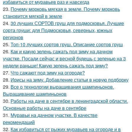
избавиться от муравьев раз и навсегда
23.
Почему морковь мягкая в земле. Почему морковь
становится мягкой в земле
24.
30 лучших СОРТОВ груш для подмосковья. Лучшие
сорта груши: для Подмосковья, северных, южных
регионов
25.
Топ-10 лучших сортов груш. Описание сортов груш
26.
Как и какую зелень сажать под зиму на дачном
участке. Посади сейчас и весной будешь с зеленью на 3
недели раньше! Какую зелень сажать под зиму?
27.
Что сажают под зиму на огороде?
28.
Ирисы на зиму. Добавление статьи в новую подборку
29.
Все о технологии выращивания шампиньонов.
Выращивание шампиньонов
30.
Работы на даче в сентябре в ленинградской области.
Основные работы на даче в сентябре
31.
Муравьи на дачном участке. В качестве
рекомендаций
32.
Как избавиться от рыжих муравьев на огороде и в