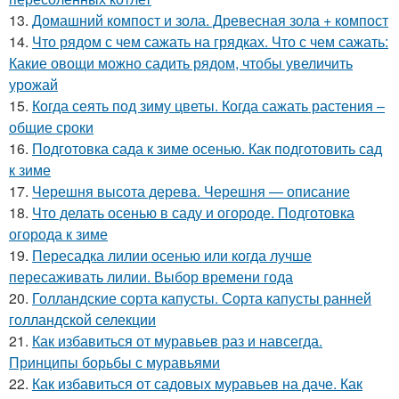
13.
Домашний компост и зола. Древесная зола + компост
14.
Что рядом с чем сажать на грядках. Что с чем сажать:
Какие овощи можно садить рядом, чтобы увеличить
урожай
15.
Когда сеять под зиму цветы. Когда сажать растения –
общие сроки
16.
Подготовка сада к зиме осенью. Как подготовить сад
к зиме
17.
Черешня высота дерева. Черешня — описание
18.
Что делать осенью в саду и огороде. Подготовка
огорода к зиме
19.
Пересадка лилии осенью или когда лучше
пересаживать лилии. Выбор времени года
20.
Голландские сорта капусты. Сорта капусты ранней
голландской селекции
21.
Как избавиться от муравьев раз и навсегда.
Принципы борьбы с муравьями
22.
Как избавиться от садовых муравьев на даче. Как