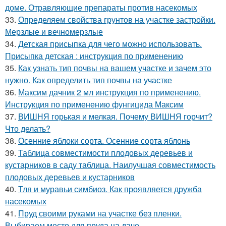
доме. Отравляющие препараты против насекомых
33.
Определяем свойства грунтов на участке застройки.
Мерзлые и вечномерзлые
34.
Детская присыпка для чего можно использовать.
Присыпка детская : инструкция по применению
35.
Как узнать тип почвы на вашем участке и зачем это
нужно. Как определить тип почвы на участке
36.
Максим дачник 2 мл инструкция по применению.
Инструкция по применению фунгицида Максим
37.
ВИШНЯ горькая и мелкая. Почему ВИШНЯ горчит?
Что делать?
38.
Осенние яблоки сорта. Осенние сорта яблонь
39.
Таблица совместимости плодовых деревьев и
кустарников в саду таблица. Наилучшая совместимость
плодовых деревьев и кустарников
40.
Тля и муравьи симбиоз. Как проявляется дружба
насекомых
41.
Пруд своими руками на участке без пленки.
Выбираем место для пруда на даче