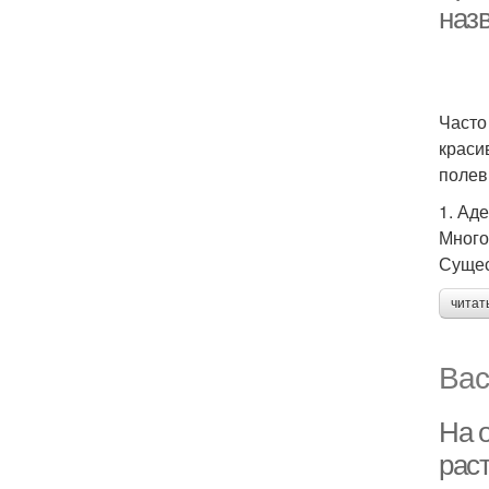
наз
Часто
краси
полев
1. Ад
Много
Сущес
читат
Вас
На 
рас