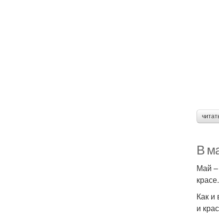
читат
В м
Май –
красе
Как и
и кра