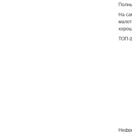
Полны
На са
малот
хорош
ТОП-2
Нефро