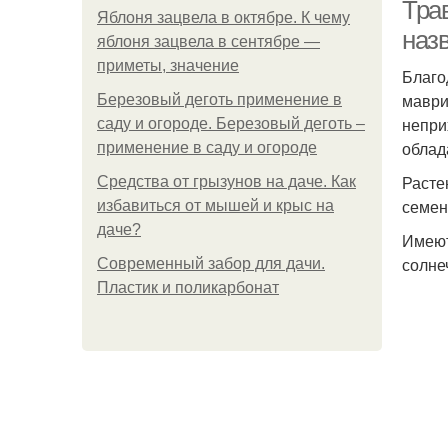
Трав
Яблоня зацвела в октябре. К чему
наз
яблоня зацвела в сентябре —
приметы, значение
Благо
маври
Березовый деготь применение в
непри
саду и огороде. Березовый деготь –
облад
применение в саду и огороде
Расте
Средства от грызунов на даче. Как
семен
избавиться от мышей и крыс на
даче?
Имеют
солне
Современный забор для дачи.
Пластик и поликарбонат