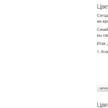
Цвет
Сегод
же вр
Синий
вы см
Итак,
1. Аг
читат
Цвет