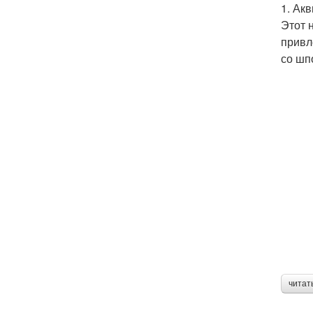
1. Ак
Этот 
привл
со шп
читат