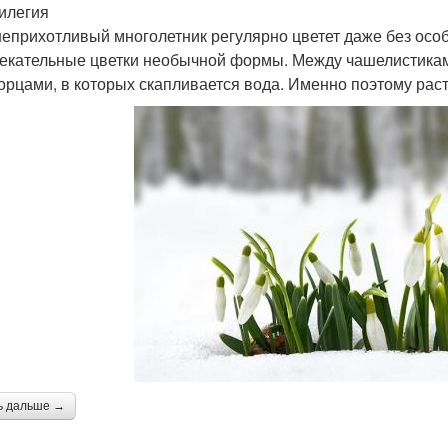
вилегия
неприхотливый многолетник регулярно цветет даже без особ
екательные цветки необычной формы. Между чашелистика
орцами, в которых скапливается вода. Именно поэтому раст
ь дальше →