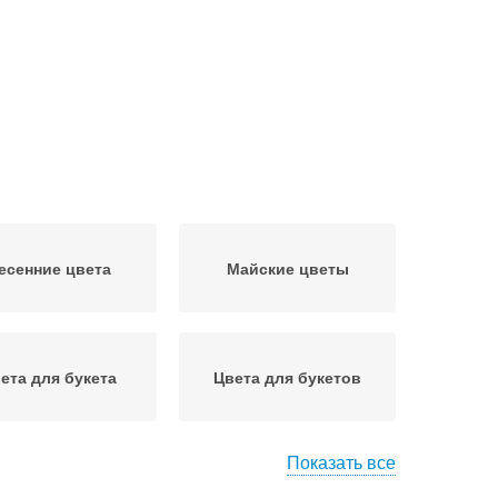
есенние цвета
Майские цветы
ета для букета
Цвета для букетов
Показать все
Цвета в поле
Домашние цветы