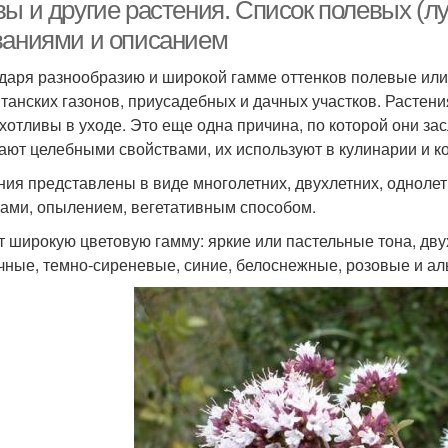
ы и другие растения. Список полевых (лу
ваниями и описанием
даря разнообразию и широкой гамме оттенков полевые или
танских газонов, приусадебных и дачных участков. Растени
хотливы в уходе. Это еще одна причина, по которой они за
ают целебными свойствами, их используют в кулинарии и к
ния представлены в виде многолетних, двухлетних, одноле
ами, опылением, вегетативным способом.
 широкую цветовую гамму: яркие или пастельные тона, дв
чные, темно-сиреневые, синие, белоснежные, розовые и ал