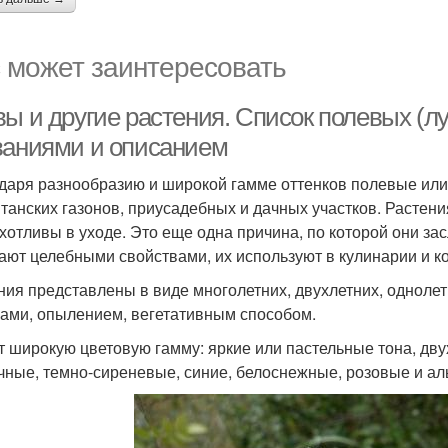
 может заинтересовать
ы и другие растения. Список полевых (лу
ваниями и описанием
даря разнообразию и широкой гамме оттенков полевые или
танских газонов, приусадебных и дачных участков. Растени
хотливы в уходе. Это еще одна причина, по которой они за
ают целебными свойствами, их используют в кулинарии и к
ния представлены в виде многолетних, двухлетних, одноле
ами, опылением, вегетативным способом.
 широкую цветовую гамму: яркие или пастельные тона, дв
чные, темно-сиреневые, синие, белоснежные, розовые и ал