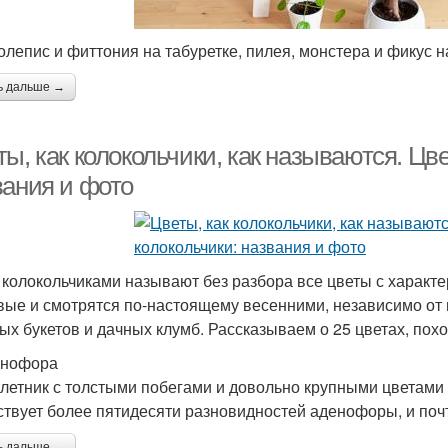
лепис и фиттония на табуретке, пилея, монстера и фикус н
ь дальше →
ы, как колокольчики, как называются. Цв
вания и фото
 колокольчиками называют без разбора все цветы с характ
вые и смотрятся по-настоящему весенними, независимо от
ых букетов и дачных клумб. Рассказываем о 25 цветах, похо
енофора
летник с толстыми побегами и довольно крупными цветами 
твует более пятидесяти разновидностей аденофоры, и поч
ь дальше →