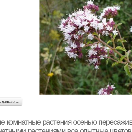
ь дальше →
ие комнатные растения осенью пересажив
натными растениями все опытные цвето