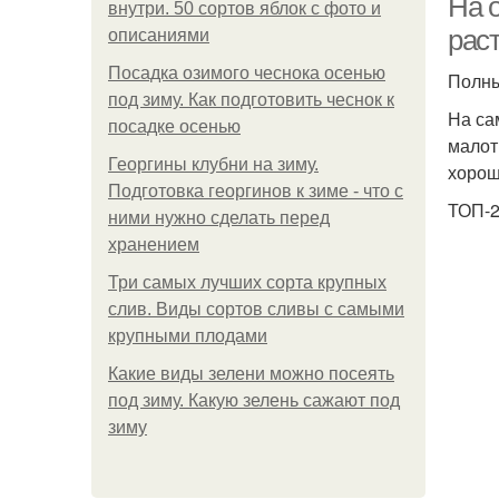
На 
внутри. 50 сортов яблок с фото и
рас
описаниями
Посадка озимого чеснока осенью
Полны
под зиму. Как подготовить чеснок к
На са
посадке осенью
малот
Георгины клубни на зиму.
хорош
Подготовка георгинов к зиме - что с
ТОП-2
ними нужно сделать перед
хранением
Три самых лучших сорта крупных
слив. Виды сортов сливы с самыми
крупными плодами
Какие виды зелени можно посеять
под зиму. Какую зелень сажают под
зиму