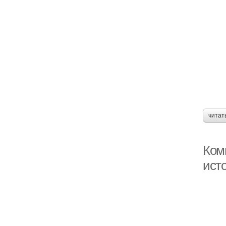
читат
Комн
ист