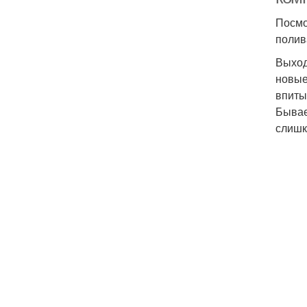
Посмо
полив
Выход
новые
впиты
Бывает
слишк