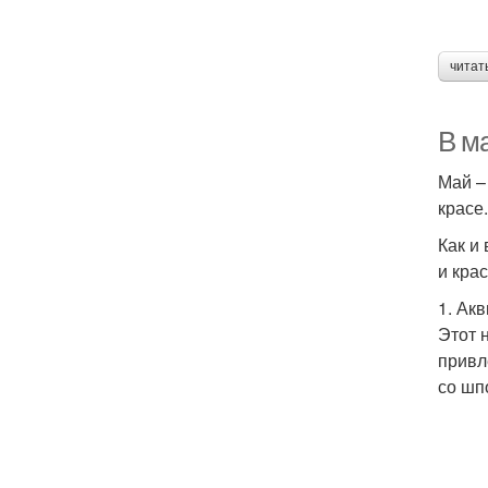
читат
В м
Май –
красе
Как и
и кра
1. Ак
Этот 
привл
со шп