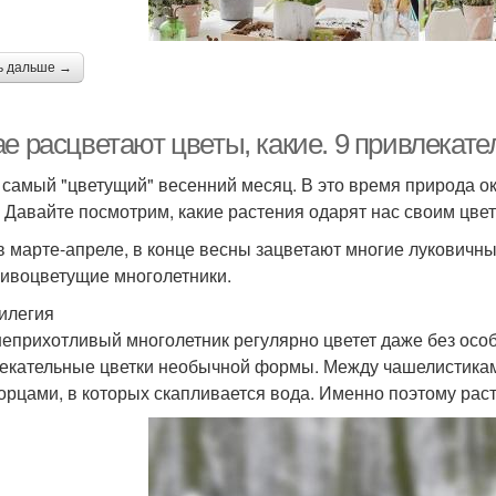
ь дальше →
ае расцветают цветы, какие. 9 привлекат
 самый "цветущий" весенний месяц. В это время природа ок
. Давайте посмотрим, какие растения одарят нас своим цве
 в марте-апреле, в конце весны зацветают многие луковичн
сивоцветущие многолетники.
вилегия
неприхотливый многолетник регулярно цветет даже без особ
екательные цветки необычной формы. Между чашелистика
орцами, в которых скапливается вода. Именно поэтому раст