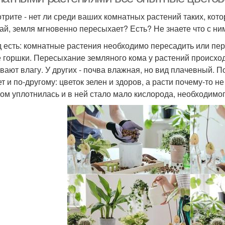
трите - нет ли среди ваших комнатных растений таких, кото
ай, земля мгновенно пересыхает? Есть? Не знаете что с ни
 есть: комнатные растения необходимо пересадить или пер
 горшки. Пересыхание земляного кома у растений происходи
вают влагу. У других - почва влажная, но вид плачевный. По
 и по-другому: цветок зелен и здоров, а расти почему-то не 
ом уплотнилась и в ней стало мало кислорода, необходимо