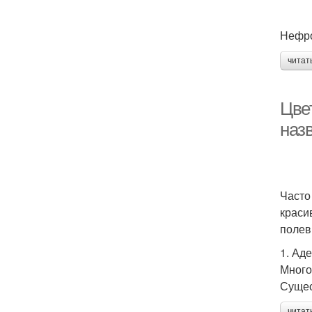
Нефро
читат
Цвет
наз
Часто
краси
полев
1. Ад
Много
Сущес
читат