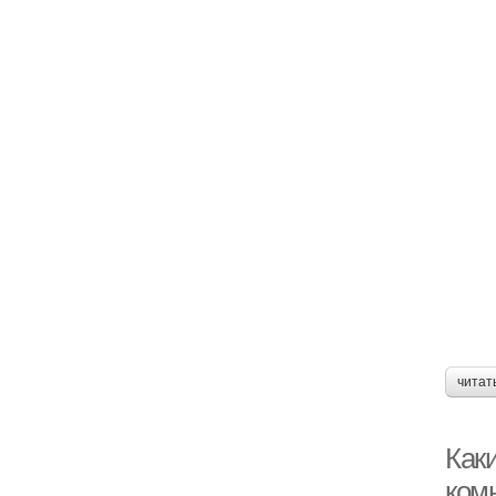
читат
Как
ком