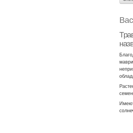
Вас
Трав
наз
Благо
маври
непри
облад
Расте
семен
Имеют
солне