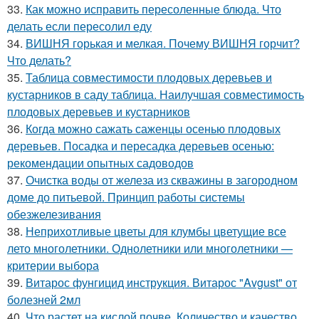
33.
Как можно исправить пересоленные блюда. Что
делать если пересолил еду
34.
ВИШНЯ горькая и мелкая. Почему ВИШНЯ горчит?
Что делать?
35.
Таблица совместимости плодовых деревьев и
кустарников в саду таблица. Наилучшая совместимость
плодовых деревьев и кустарников
36.
Когда можно сажать саженцы осенью плодовых
деревьев. Посадка и пересадка деревьев осенью:
рекомендации опытных садоводов
37.
Очистка воды от железа из скважины в загородном
доме до питьевой. Принцип работы системы
обезжелезивания
38.
Неприхотливые цветы для клумбы цветущие все
лето многолетники. Однолетники или многолетники —
критерии выбора
39.
Витарос фунгицид инструкция. Витарос "Avgust" от
болезней 2мл
40.
Что растет на кислой почве. Количество и качество