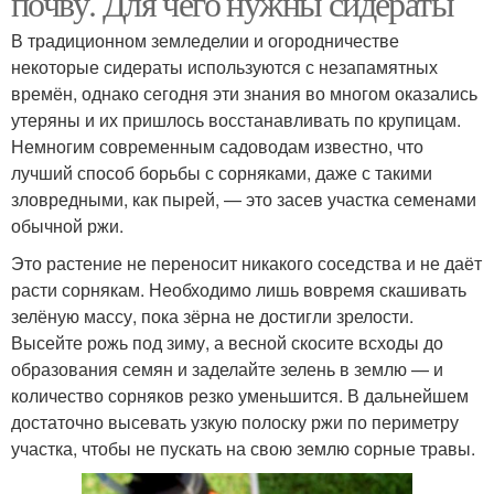
почву. Для чего нужны сидераты
В традиционном земледелии и огородничестве
некоторые сидераты используются с незапамятных
времён, однако сегодня эти знания во многом оказались
утеряны и их пришлось восстанавливать по крупицам.
Немногим современным садоводам известно, что
лучший способ борьбы с сорняками, даже с такими
зловредными, как пырей, — это засев участка семенами
обычной ржи.
Это растение не переносит никакого соседства и не даёт
расти сорнякам. Необходимо лишь вовремя скашивать
зелёную массу, пока зёрна не достигли зрелости.
Высейте рожь под зиму, а весной скосите всходы до
образования семян и заделайте зелень в землю — и
количество сорняков резко уменьшится. В дальнейшем
достаточно высевать узкую полоску ржи по периметру
участка, чтобы не пускать на свою землю сорные травы.