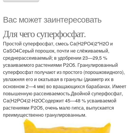
Вас может заинтересовать
Для чего суперфосфат.
Простой суперфосфат, смесь Ca(H2PO4)2*H2O и
CaSO4Серый порошок, почти не слёживаемый,
среднерассеиваемый; в удобрении 23—29,5 %
усваиваемого растениями P2O5. Гранулированный
суперфосфат получают из простого (порошковидного),
увлажняя его и окатывая в гранулы (диаметр их в
основном 2—4 мм) во вращающихся барабанах. Имеет
повышенную рассеиваемость.Двойной суперфосфат,
Ca(H2PO4)2·H2OСодержит 45—48 % усваиваемой
растениями P2O5, очень мало гипса, выпускается
преимущественно гранулированным.