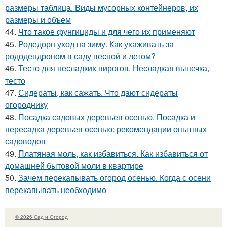
размеры таблица. Виды мусорных контейнеров, их
размеры и объем
44.
Что такое фунгициды и для чего их применяют
45.
Родедорн уход на зиму. Как ухаживать за
рододендроном в саду весной и летом?
46.
Тесто для несладких пирогов. Несладкая выпечка,
тесто
47.
Сидераты, как сажать. Что дают сидераты
огороднику
48.
Посадка садовых деревьев осенью. Посадка и
пересадка деревьев осенью: рекомендации опытных
садоводов
49.
Платяная моль, как избавиться. Как избавиться от
домашней бытовой моли в квартире
50.
Зачем перекапывать огород осенью. Когда с осени
перекапывать необходимо
© 2026 Сад и Огород