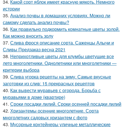
34.
Какой сорт яблок имеет красную мякоть. Немного
истории
35.
Анализ почвы в домашних условиях. Можно ли
самому сделать анализ почвы?
36.
Как правильно подкормить комнатные цветы золой.
Как можно вносить золу
37.
Слива фрося описание сорта. Саженцы Алычи и
Сливы Предзаказ весна 2021
38.
Неприхотливые цветы для клумбы цветущие все
лето многолетники. Однолетники или многолетники —
критерии выбора
39.
Слива угорка рецепты на зиму. Самые вкусные
заготовки из слив: 15 прекрасных рецептов
40.
Как вывести муравьев с огорода. Борьба с
муравьями в доме (квартире)
41.
Сроки посадки лилий. Сроки осенней посадки лилий
42.
Хризантемы осенние многолетние. Сорта
многолетних садовых хризантем с фото
43.
Мусорные контейнеры уличные металлические