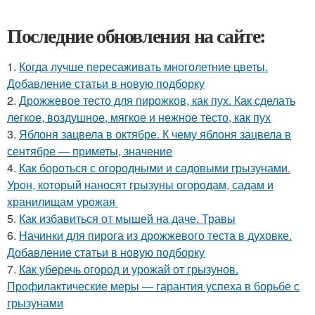
Последние обновления на сайте:
1.
Когда лучше пересаживать многолетние цветы.
Добавление статьи в новую подборку
2.
Дрожжевое тесто для пирожков, как пух. Как сделать
легкое, воздушное, мягкое и нежное тесто, как пух
3.
Яблоня зацвела в октябре. К чему яблоня зацвела в
сентябре — приметы, значение
4.
Как бороться с огородными и садовыми грызунами.
Урон, который наносят грызуны огородам, садам и
хранилищам урожая
5.
Как избавиться от мышей на даче. Травы
6.
Начинки для пирога из дрожжевого теста в духовке.
Добавление статьи в новую подборку
7.
Как уберечь огород и урожай от грызунов.
Профилактические меры — гарантия успеха в борьбе с
грызунами