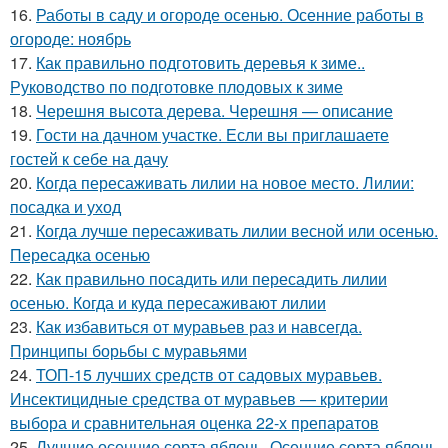
16.
Работы в саду и огороде осенью. Осенние работы в
огороде: ноябрь
17.
Как правильно подготовить деревья к зиме..
Руководство по подготовке плодовых к зиме
18.
Черешня высота дерева. Черешня — описание
19.
Гости на дачном участке. Если вы приглашаете
гостей к себе на дачу
20.
Когда пересаживать лилии на новое место. Лилии:
посадка и уход
21.
Когда лучше пересаживать лилии весной или осенью.
Пересадка осенью
22.
Как правильно посадить или пересадить лилии
осенью. Когда и куда пересаживают лилии
23.
Как избавиться от муравьев раз и навсегда.
Принципы борьбы с муравьями
24.
ТОП-15 лучших средств от садовых муравьев.
Инсектицидные средства от муравьев — критерии
выбора и сравнительная оценка 22-х препаратов
25.
Лучшие осенние сорта яблонь. Осенние сорта яблонь