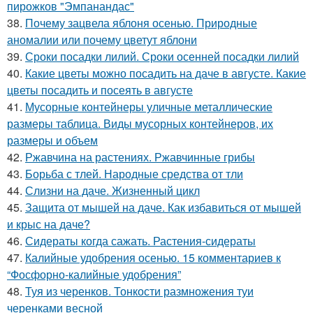
пирожков "Эмпанандас"
38.
Почему зацвела яблоня осенью. Природные
аномалии или почему цветут яблони
39.
Сроки посадки лилий. Сроки осенней посадки лилий
40.
Какие цветы можно посадить на даче в августе. Какие
цветы посадить и посеять в августе
41.
Мусорные контейнеры уличные металлические
размеры таблица. Виды мусорных контейнеров, их
размеры и объем
42.
Ржавчина на растениях. Ржавчинные грибы
43.
Борьба с тлей. Народные средства от тли
44.
Слизни на даче. Жизненный цикл
45.
Защита от мышей на даче. Как избавиться от мышей
и крыс на даче?
46.
Сидераты когда сажать. Растения-сидераты
47.
Калийные удобрения осенью. 15 комментариев к
“Фосфорно-калийные удобрения”
48.
Туя из черенков. Тонкости размножения туи
черенками весной