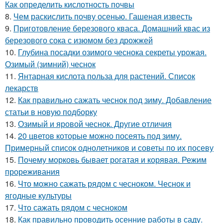
Как определить кислотность почвы
8.
Чем раскислить почву осенью. Гашеная известь
9.
Приготовление березового кваса. Домашний квас из
березового сока с изюмом без дрожжей
10.
Глубина посадки озимого чеснока секреты урожая.
Озимый (зимний) чеснок
11.
Янтарная кислота польза для растений. Список
лекарств
12.
Как правильно сажать чеснок под зиму. Добавление
статьи в новую подборку
13.
Озимый и яровой чеснок. Другие отличия
14.
20 цветов которые можно посеять под зиму.
Примерный список однолетников и советы по их посеву
15.
Почему морковь бывает рогатая и корявая. Режим
прореживания
16.
Что можно сажать рядом с чесноком. Чеснок и
ягодные культуры
17.
Что сажать рядом с чесноком
18.
Как правильно проводить осенние работы в саду.