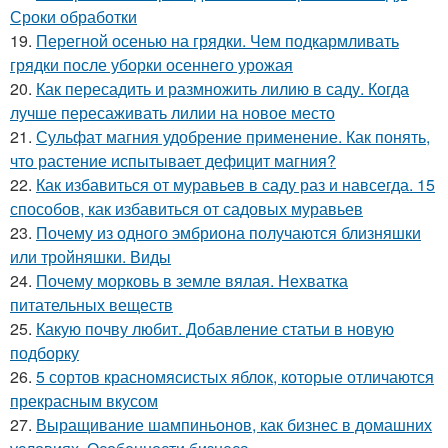
Сроки обработки
19.
Перегной осенью на грядки. Чем подкармливать
грядки после уборки осеннего урожая
20.
Как пересадить и размножить лилию в саду. Когда
лучше пересаживать лилии на новое место
21.
Сульфат магния удобрение применение. Как понять,
что растение испытывает дефицит магния?
22.
Как избавиться от муравьев в саду раз и навсегда. 15
способов, как избавиться от садовых муравьев
23.
Почему из одного эмбриона получаются близняшки
или тройняшки. Виды
24.
Почему морковь в земле вялая. Нехватка
питательных веществ
25.
Какую почву любит. Добавление статьи в новую
подборку
26.
5 сортов красномясистых яблок, которые отличаются
прекрасным вкусом
27.
Выращивание шампиньонов, как бизнес в домашних