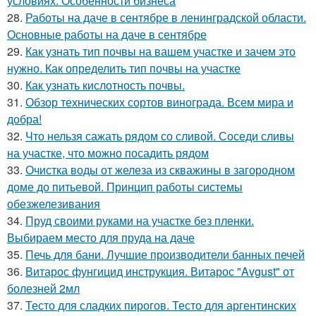
условиях. Особенности бизнеса
28.
Работы на даче в сентябре в ленинградской области.
Основные работы на даче в сентябре
29.
Как узнать тип почвы на вашем участке и зачем это
нужно. Как определить тип почвы на участке
30.
Как узнать кислотность почвы.
31.
Обзор технических сортов винограда. Всем мира и
добра!
32.
Что нельзя сажать рядом со сливой. Соседи сливы
на участке, что можно посадить рядом
33.
Очистка воды от железа из скважины в загородном
доме до питьевой. Принцип работы системы
обезжелезивания
34.
Пруд своими руками на участке без пленки.
Выбираем место для пруда на даче
35.
Печь для бани. Лучшие производители банных печей
36.
Витарос фунгицид инструкция. Витарос "Avgust" от
болезней 2мл
37.
Тесто для сладких пирогов. Тесто для аргентинских