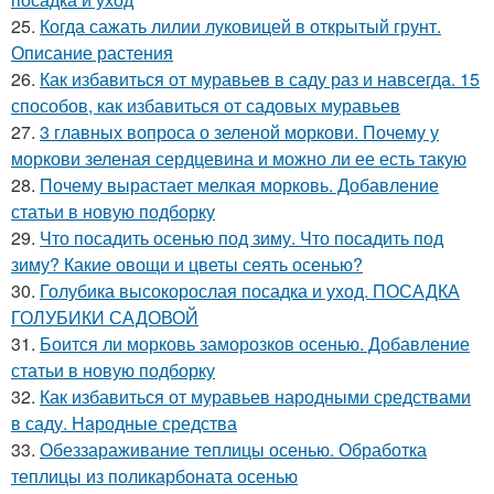
25.
Когда сажать лилии луковицей в открытый грунт.
Описание растения
26.
Как избавиться от муравьев в саду раз и навсегда. 15
способов, как избавиться от садовых муравьев
27.
3 главных вопроса о зеленой моркови. Почему у
моркови зеленая сердцевина и можно ли ее есть такую
28.
Почему вырастает мелкая морковь. Добавление
статьи в новую подборку
29.
Что посадить осенью под зиму. Что посадить под
зиму? Какие овощи и цветы сеять осенью?
30.
Голубика высокорослая посадка и уход. ПОСАДКА
ГОЛУБИКИ САДОВОЙ
31.
Боится ли морковь заморозков осенью. Добавление
статьи в новую подборку
32.
Как избавиться от муравьев народными средствами
в саду. Народные средства
33.
Обеззараживание теплицы осенью. Обработка
теплицы из поликарбоната осенью