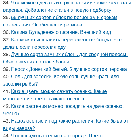
34.
Что можно сделать из груш на зиму кроме компота и
варенья. Добавление статьи в новую подборку
35.
55 лучших сортов яблок по регионам и срокам
созревания. Особенности региона
36.
Калина Бульденеж описание. Внешний вид
37.
Как можно исправить пересоленные блюда. Что
делать если пересолил еду
38.
Лучшие сорта зимних яблонь для средней полосы.
Обзор зимних сортов яблони
39.
Персик Донецкий белый. 5 лучших сортов персика
40.
Соль для засолки. Какую соль лучше брать для
засолки рыбы?
41.
Какие цветы можно сажать осенью. Какие
многолетние цветы сажают осенью
42.
Какие растения можно посадить на даче осенью.
Чеснок
43.
Навоз осенью и под какие растения. Какие бывают
виды навоза?
44.
Что посадить осенью на огороде. Цветы