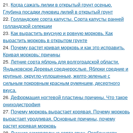
21.
Когда сажать лилии в открытый грунт осенью.
Глубина посадки луковиц лилий в открытый грунт
22.
Голландские сорта капусты. Сорта капусты ранней
голландской селекции
23.
Как вырастить вкусную и ровную морковь. Как
вырастить морковь в открытом грунте
24.
Почему растет кривая морковь и как это исправить.
Кривая морковь: причины
25.
Летние сорта яблонь для волгоградской области.
Яндыковское Деревья среднерослые. Яблоки средние и
крупные, округло-уплощенные, желто-зеленые с
сильным покровным красным румянцем, десертного
вкуса.
26.
Деформация ногтевой пластины причины. Что такое
ониходистрофия
27.
Почему морковь вырастает корявая. Почему морковь
вырастает уродливая. Основные причины, почему
растет корявая морковь
28.
Лучшие самоплодные сорта груш. Особенности