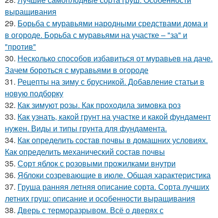
выращивания
29.
Борьба с муравьями народными средствами дома и
в огороде. Борьба с муравьями на участке – "за" и
"против"
30.
Несколько способов избавиться от муравьев на даче.
Зачем бороться с муравьями в огороде
31.
Рецепты на зиму с брусникой. Добавление статьи в
новую подборку
32.
Как зимуют розы. Как проходила зимовка роз
33.
Как узнать, какой грунт на участке и какой фундамент
нужен. Виды и типы грунта для фундамента.
34.
Как определить состав почвы в домашних условиях.
Как определить механический состав почвы
35.
Сорт яблок с розовыми прожилками внутри
36.
Яблоки созревающие в июле. Общая характеристика
37.
Груша ранняя летняя описание сорта. Сорта лучших
летних груш: описание и особенности выращивания
38.
Дверь с терморазрывом. Всё о дверях с