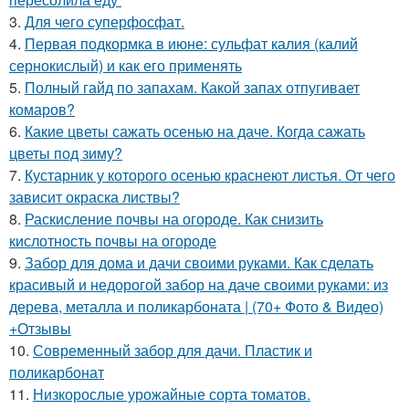
3.
Для чего суперфосфат.
4.
Первая подкормка в июне: сульфат калия (калий
сернокислый) и как его применять
5.
Полный гайд по запахам. Какой запах отпугивает
комаров?
6.
Какие цветы сажать осенью на даче. Когда сажать
цветы под зиму?
7.
Кустарник у которого осенью краснеют листья. От чего
зависит окраска листвы?
8.
Раскисление почвы на огороде. Как снизить
кислотность почвы на огороде
9.
Забор для дома и дачи своими руками. Как сделать
красивый и недорогой забор на даче своими руками: из
дерева, металла и поликарбоната | (70+ Фото & Видео)
+Отзывы
10.
Современный забор для дачи. Пластик и
поликарбонат
11.
Низкорослые урожайные сорта томатов.