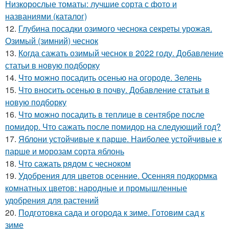
Низкорослые томаты: лучшие сорта с фото и
названиями (каталог)
12.
Глубина посадки озимого чеснока секреты урожая.
Озимый (зимний) чеснок
13.
Когда сажать озимый чеснок в 2022 году. Добавление
статьи в новую подборку
14.
Что можно посадить осенью на огороде. Зелень
15.
Что вносить осенью в почву. Добавление статьи в
новую подборку
16.
Что можно посадить в теплице в сентябре после
помидор. Что сажать после помидор на следующий год?
17.
Яблони устойчивые к парше. Наиболее устойчивые к
парше и морозам сорта яблонь
18.
Что сажать рядом с чесноком
19.
Удобрения для цветов осенние. Осенняя подкормка
комнатных цветов: народные и промышленные
удобрения для растений
20.
Подготовка сада и огорода к зиме. Готовим сад к
зиме