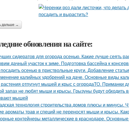
ь дальше →
ледние обновления на сайте:
учших сидератов для огорода осенью. Какие лучше сеять ра
овим дачный участок к зиме. Подготовка бассейна к консер
 посадить осенью в приствольные круги. Добавление статьи
менение калийных удобрений на даче. Основные виды кал
 растения отпугнут мышей и крыс с огородаТО. Приманки д
ой запах не любят мыши и крысы. Грызуны будут обходить в
ивают мышей
адская технология строительства домов плюсы и минусы. Ч
ие ароматы трав и специй не переносят мыши и крысы. Как
орные контейнеры металлические в краснодаре. Основные