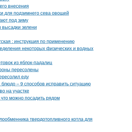
его внесения
дки для подзимнего сева овощей
ают под зиму
я высадки зелени
тская : инструкция по применению
еделения некоторых физических и водных
отовок из яблок-падалиц
ароны пересолены
ересолил еду
и блюдо – 9 способов исправить ситуацию
во на участке
, что можно посадить рядом
лообменника твердотопливного котла для