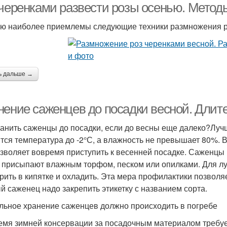
 черенками развести розы осенью. Метод
ю наиболее приемлемы следующие техники размножения р
ь дальше →
нение саженцев до посадки весной. Длит
ранить саженцы до посадки, если до весны еще далеко?Луч
тся температура до -2°С, а влажность не превышает 80%. В
озволяет вовремя приступить к весенней посадке. Саженцы
 присыпают влажным торфом, песком или опилками. Для лу
рить в кипятке и охладить. Эта мера профилактики позволя
й саженец надо закрепить этикетку с названием сорта.
льное хранение саженцев должно происходить в погребе
емя зимней консервации за посадочным материалом требуе