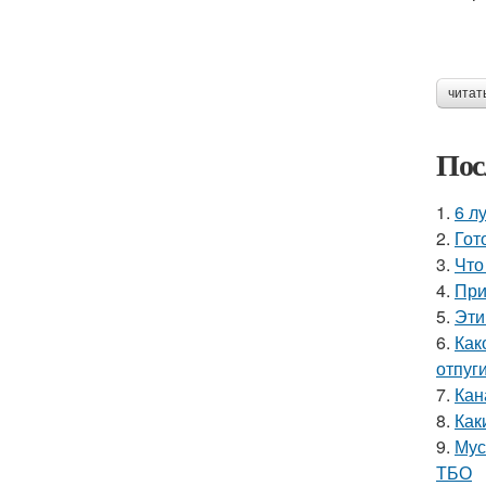
читат
Пос
1.
6 л
2.
Гот
3.
Что
4.
При
5.
Эти
6.
Как
отпуг
7.
Кан
8.
Как
9.
Мус
ТБО