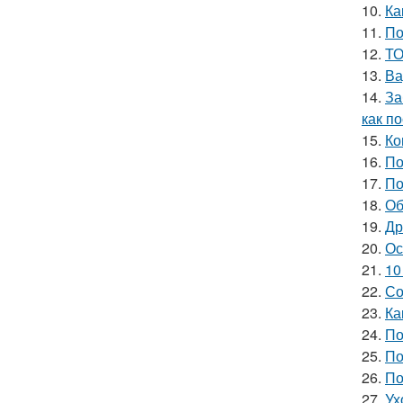
10.
Ка
11.
По
12.
ТО
13.
Ва
14.
За
как п
15.
Ко
16.
По
17.
По
18.
Об
19.
Др
20.
Ос
21.
10
22.
Со
23.
Ка
24.
По
25.
По
26.
По
27.
Ух