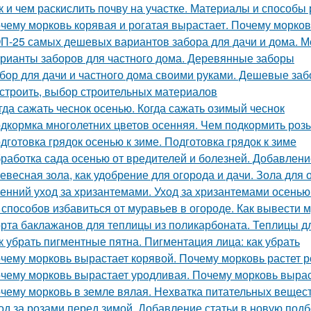
к и чем раскислить почву на участке. Материалы и способы
чему морковь корявая и рогатая вырастает. Почему морков
П-25 самых дешевых вариантов забора для дачи и дома. М
рианты заборов для частного дома. Деревянные заборы
бор для дачи и частного дома своими руками. Дешевые заб
остроить, выбор строительных материалов
гда сажать чеснок осенью. Когда сажать озимый чеснок
дкормка многолетних цветов осенняя. Чем подкормить роз
дготовка грядок осенью к зиме. Подготовка грядок к зиме
работка сада осенью от вредителей и болезней. Добавлени
евесная зола, как удобрение для огорода и дачи. Зола для 
енний уход за хризантемами. Уход за хризантемами осенью
 способов избавиться от муравьев в огороде. Как вывести м
рта баклажанов для теплицы из поликарбоната. Теплицы д
к убрать пигментные пятна. Пигментация лица: как убрать
чему морковь вырастает корявой. Почему морковь растет р
чему морковь вырастает уродливая. Почему морковь вырас
чему морковь в земле вялая. Нехватка питательных вещес
од за розами перед зимой. Добавление статьи в новую подб