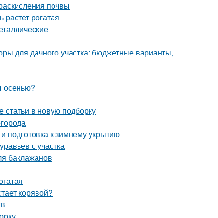
 раскисления почвы
ь растет рогатая
еталлические
оры для дачного участка: бюджетные варианты,
ы осенью?
е статьи в новую подборку
огорода
 и подготовка к зимнему укрытию
уравьев с участка
ля баклажанов
огатая
тает корявой?
тв
орку