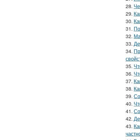
28.
Че
29.
Ка
30.
Ка
31.
По
32.
Ма
33.
Де
34.
Пр
свойс
35.
Чт
36.
Чт
37.
Ка
38.
Ка
39.
Со
40.
Чт
41.
Со
42.
Де
43.
Ка
частн