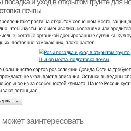
 посадка и уход в открытом грунте для н
готовка почвы
предпочитают расти на открытом солнечном месте, защище
дно, чтобы кусты не обменивались болезнями или вредител
кислые, богатые органикой дренированные суглинки. Культу
дных, постоянно замокающих, плохо растет.
е большинство сортов роз селекции Дэвида Остина требуют 
преждают, не указывают в описании. Остинки выведены спе
небольшое из-за особенностей климата. На юге России кусты
ывают потенциал.
ь дальше →
 может заинтересовать