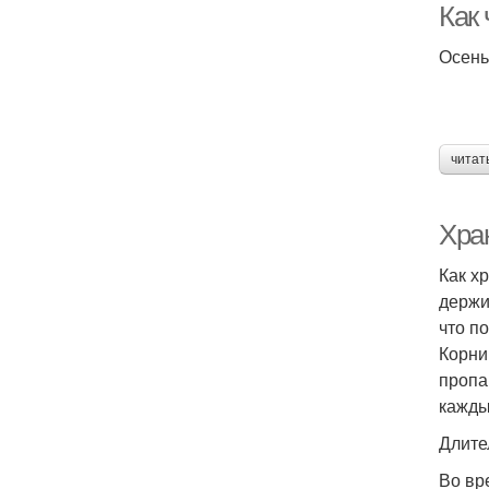
Как
Осень
читат
Хра
Как х
держи
что п
Корни
пропа
кажды
Длите
Во вр