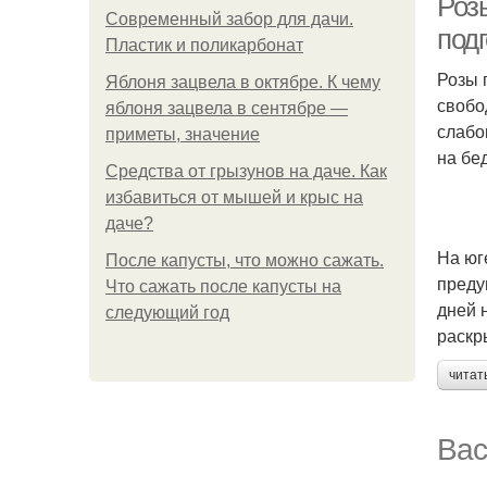
Розы
Современный забор для дачи.
под
Пластик и поликарбонат
Розы 
Яблоня зацвела в октябре. К чему
свобо
яблоня зацвела в сентябре —
слабо
приметы, значение
на бе
Средства от грызунов на даче. Как
избавиться от мышей и крыс на
даче?
На юг
После капусты, что можно сажать.
преду
Что сажать после капусты на
дней 
следующий год
раскр
читат
Вас