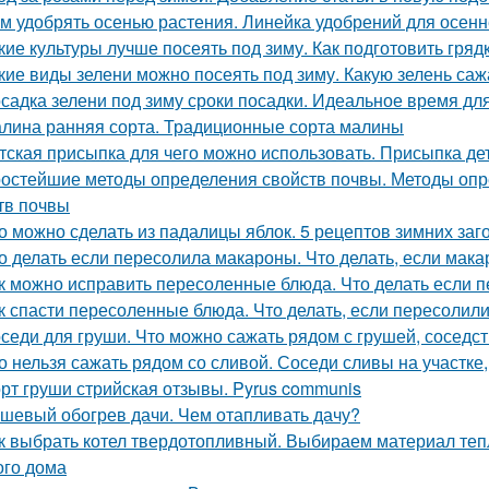
м удобрять осенью растения. Линейка удобрений для осенн
кие культуры лучше посеять под зиму. Как подготовить гря
кие виды зелени можно посеять под зиму. Какую зелень саж
садка зелени под зиму сроки посадки. Идеальное время дл
лина ранняя сорта. Традиционные сорта малины
тская присыпка для чего можно использовать. Присыпка де
остейшие методы определения свойств почвы. Методы опр
тв почвы
о можно сделать из падалицы яблок. 5 рецептов зимних заг
о делать если пересолила макароны. Что делать, если мак
к можно исправить пересоленные блюда. Что делать если п
к спасти пересоленные блюда. Что делать, если пересолил
седи для груши. Что можно сажать рядом с грушей, соседст
о нельзя сажать рядом со сливой. Соседи сливы на участке
рт груши стрийская отзывы. Pyrus communis
шевый обогрев дачи. Чем отапливать дачу?
к выбрать котел твердотопливный. Выбираем материал теп
ого дома