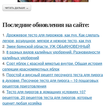
читать дальше →
Последние обновления на сайте:
1.
Дрожжевое тесто для пирожков, как пух. Как сделать
легкое, воздушное, мягкое и нежное тесто, как пух
2.
Змеи брянской области. УЖ ОБЫКНОВЕННЫЙ
3.
8 разных видов калийных удобрений. Разновидности
калийных удобрений
4.
Сорт яблок с красной мякотью внутри. Общая история
селекции красномякотных яблок
5.
Простой и вкусный рецепт песочного теста для пирога
в духовке. Песочное тесто для пирога – 10 пошаговых
рецептов приготовления
6.
Тесто для пирогов в домашних условиях 107
рецептов. 20 рецептов теста для пирогов, которые
оценит любая хозяйка