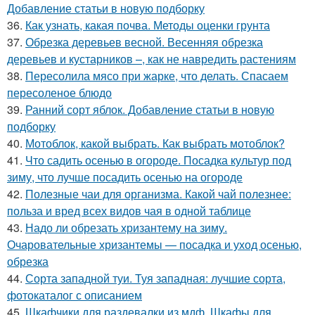
Добавление статьи в новую подборку
36.
Как узнать, какая почва. Методы оценки грунта
37.
Обрезка деревьев весной. Весенняя обрезка
деревьев и кустарников –, как не навредить растениям
38.
Пересолила мясо при жарке, что делать. Спасаем
пересоленое блюдо
39.
Ранний сорт яблок. Добавление статьи в новую
подборку
40.
Мотоблок, какой выбрать. Как выбрать мотоблок?
41.
Что садить осенью в огороде. Посадка культур под
зиму, что лучше посадить осенью на огороде
42.
Полезные чаи для организма. Какой чай полезнее:
польза и вред всех видов чая в одной таблице
43.
Надо ли обрезать хризантему на зиму.
Очаровательные хризантемы — посадка и уход осенью,
обрезка
44.
Сорта западной туи. Туя западная: лучшие сорта,
фотокаталог с описанием
45.
Шкафчики для раздевалки из мдф. Шкафы для