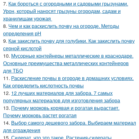
7.
Как бороться с огородными и садовыми грызунами.
Урон, который наносят грызуны огородам, садам и
хранилищам урожая
8.
Чем и как раскислить почву на огороде. Методы
определения рН
9.
Как закислить почву для голубики. Как закислить почву
серной кислотой
10.
Мусорные контейнеры металлические в краснодаре.
Основные преимущества металлических контейнеров
для ТБО
11.
Раскисление почвы в огороде в домашних условиях.
Как определить кислотность почвы
12.
12 лучших материалов для забора. 7 самых
популярных материалов для изготовления забора
13.
Почему морковь корявая и рогатая вырастает.
Почему морковь растет рогатая
14.
Выбор самого дешевого забора. Выбираем материал
для ограждения
15.
Сидерат, что это такое. Растения-сидераты