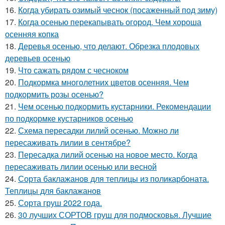
16.
Когда убирать озимый чеснок (посаженный под зиму)
17.
Когда осенью перекапывать огород. Чем хороша
осенняя копка
18.
Деревья осенью, что делают. Обрезка плодовых
деревьев осенью
19.
Что сажать рядом с чесноком
20.
Подкормка многолетних цветов осенняя. Чем
подкормить розы осенью?
21.
Чем осенью подкормить кустарники. Рекомендации
по подкормке кустарников осенью
22.
Схема пересадки лилий осенью. Можно ли
пересаживать лилии в сентябре?
23.
Пересадка лилий осенью на новое место. Когда
пересаживать лилии осенью или весной
24.
Сорта баклажанов для теплицы из поликарбоната.
Теплицы для баклажанов
25.
Сорта груш 2022 года.
26.
30 лучших СОРТОВ груш для подмосковья. Лучшие