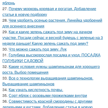
яблонь
27.
Почему морковь корявая и рогатая. Добавление
статьи в новую подборку
28.
Чем удобрять осенью растения. Линейка удобрений
для осеннего внесения
29.
Как и какую зелень сажать под зиму на дачном
участке. Посади сейчас и весной будешь с зеленью на 3
недели раньше! Какую зелень сажать под зиму?
30.
Что можно сажать под зиму. Лук
31.
Голубика высокорослая посадка и уход. ПОСАДКА
ГОЛУБИКИ САДОВОЙ
32.
Какие условия нужны шампиньонам для хорошего
роста. Выбор помещения
33.
Все о технологии выращивания шампиньонов.
Выращивание шампиньонов
34.
Как узнать кислотность почвы.
35.
Сорт яблок с розовыми прожилками внутри
36.
Совместимость красной смородины с другими
деревьями и кустами. Добавление статьи в новую