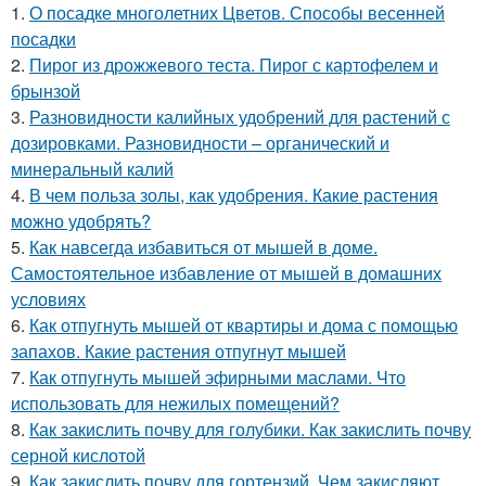
1.
О посадке многолетних Цветов. Способы весенней
посадки
2.
Пирог из дрожжевого теста. Пирог с картофелем и
брынзой
3.
Разновидности калийных удобрений для растений с
дозировками. Разновидности – органический и
минеральный калий
4.
В чем польза золы, как удобрения. Какие растения
можно удобрять?
5.
Как навсегда избавиться от мышей в доме.
Самостоятельное избавление от мышей в домашних
условиях
6.
Как отпугнуть мышей от квартиры и дома с помощью
запахов. Какие растения отпугнут мышей
7.
Как отпугнуть мышей эфирными маслами. Что
использовать для нежилых помещений?
8.
Как закислить почву для голубики. Как закислить почву
серной кислотой
9.
Как закислить почву для гортензий. Чем закисляют