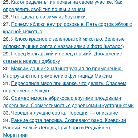
25.
Как определить тип почвы на своем участке. Как
определить свой тип почвы и зачем
26.
Что сделать на зиму из брусники.
27.
Почему яблоки внутри розовые. Пять сортов яблок с
красной мякотью
28.
Яблоко красное с зеленоватой мякотью. Зеленые
яблоки: лучшие сорта с названиями и фото (каталог)
29.
Перец Болгарский и перец горький. Добавление
статьи в новую подборку
30.
Максим дачник 2 мл инструкция по применению.
Инструкция по применению фунгицида Максим
31.
Пересолила мясо при жарке, что делать. Спасаем
пересоленое блюдо
32.
Совместимость абрикоса с другими плодовыми
деревьями. Совместимость с деревьями и кустарниками
33.
Черешня лучшие сорта. Черешня — описание
34.
Ранние сорта персика. Созревают рано: Киевский
Ранний, Белый Лебедь, Грисборо и Редхайвен,
Мореттини