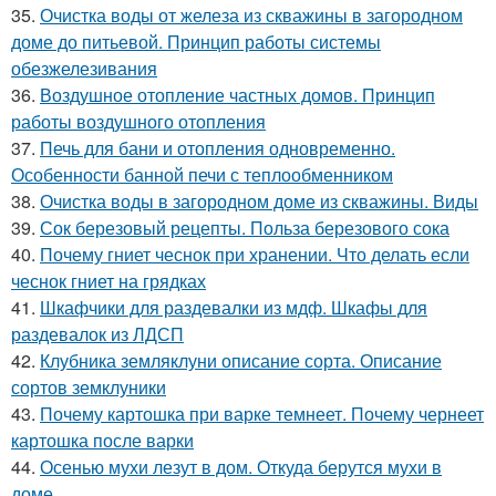
35.
Очистка воды от железа из скважины в загородном
доме до питьевой. Принцип работы системы
обезжелезивания
36.
Воздушное отопление частных домов. Принцип
работы воздушного отопления
37.
Печь для бани и отопления одновременно.
Особенности банной печи с теплообменником
38.
Очистка воды в загородном доме из скважины. Виды
39.
Сок березовый рецепты. Польза березового сока
40.
Почему гниет чеснок при хранении. Что делать если
чеснок гниет на грядках
41.
Шкафчики для раздевалки из мдф. Шкафы для
раздевалок из ЛДСП
42.
Клубника земляклуни описание сорта. Описание
сортов земклуники
43.
Почему картошка при варке темнеет. Почему чернеет
картошка после варки
44.
Осенью мухи лезут в дом. Откуда берутся мухи в
доме