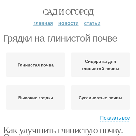
САД И ОГОРОД
главная
новости
статьи
Грядки на глинистой почве
Сидераты для
Глинистая почва
глинистой почвы
Высокие грядки
Суглинистые почвы
Показать все
Как улучшить глинистую почву.
Суглинистая почва
Глиняная почва