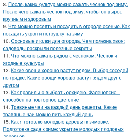
8.
После, каких культур можно сажать чеснок под зиму.
После чего сажать чеснок под зиму, чтобы он вырос
крупным и здоровым
9.
Что можно посеять и посадить в огороде осенью. Как
посадить укроп и петрушку на зиму
10.
Сосновые иголки для огорода. Чем полезна хвоя:
садоводы раскрыли полезные секреты
11.
Что можно сажать рядом с чесноком. Чеснок и
ягодные культуры
12.
Какие овощи хорошо растут рядом. Выбор соседей
по грядке. Какие овощи хорошо растут рядом друг с
другом
13.
Как правильно выбрать орхидею. Фаленопсис –
способен на повторное цветение
14.
Травяные чаи на каждый день рецепты. Какие
травяные чаи можно пить каждый день
15.
Как я готовлю молодые деревья к зимовке.
Подготовка сада к зиме: укрытие молодых плодовых
деревьев