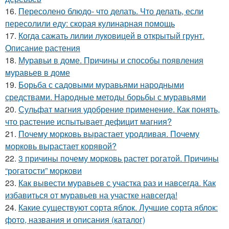
16.
Пересолено блюдо- что делать. Что делать, если
пересолили еду: скорая кулинарная помощь
17.
Когда сажать лилии луковицей в открытый грунт.
Описание растения
18.
Муравьи в доме. Причины и способы появления
муравьев в доме
19.
Борьба с садовыми муравьями народными
средствами. Народные методы борьбы с муравьями
20.
Сульфат магния удобрение применение. Как понять,
что растение испытывает дефицит магния?
21.
Почему морковь вырастает уродливая. Почему
морковь вырастает корявой?
22.
3 причины почему морковь растет рогатой. Причины
“рогатости” моркови
23.
Как вывести муравьев с участка раз и навсегда. Как
избавиться от муравьев на участке навсегда!
24.
Какие существуют сорта яблок. Лучшие сорта яблок:
фото, названия и описания (каталог)