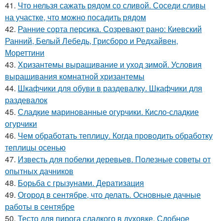
41.
Что нельзя сажать рядом со сливой. Соседи сливы
на участке, что можно посадить рядом
42.
Ранние сорта персика. Созревают рано: Киевский
Ранний, Белый Лебедь, Грисборо и Редхайвен,
Мореттини
43.
Хризантемы выращивание и уход зимой. Условия
выращивания комнатной хризантемы
44.
Шкафчики для обуви в раздевалку. Шкафчики для
раздевалок
45.
Сладкие маринованные огурчики. Кисло-сладкие
огурчики
46.
Чем обработать теплицу. Когда проводить обработку
теплицы осенью
47.
Известь для побелки деревьев. Полезные советы от
опытных дачников
48.
Борьба с грызунами. Дератизация
49.
Огород в сентябре, что делать. Основные дачные
работы в сентябре
50.
Тесто для пирога сладкого в духовке. Сдобное