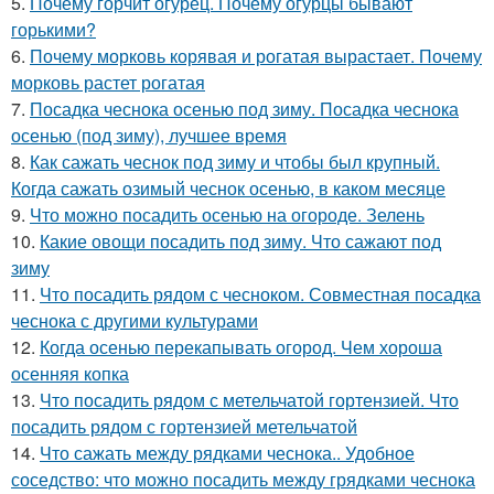
5.
Почему горчит огурец. Почему огурцы бывают
горькими?
6.
Почему морковь корявая и рогатая вырастает. Почему
морковь растет рогатая
7.
Посадка чеснока осенью под зиму. Посадка чеснока
осенью (под зиму), лучшее время
8.
Как сажать чеснок под зиму и чтобы был крупный.
Когда сажать озимый чеснок осенью, в каком месяце
9.
Что можно посадить осенью на огороде. Зелень
10.
Какие овощи посадить под зиму. Что сажают под
зиму
11.
Что посадить рядом с чесноком. Совместная посадка
чеснока с другими культурами
12.
Когда осенью перекапывать огород. Чем хороша
осенняя копка
13.
Что посадить рядом с метельчатой гортензией. Что
посадить рядом с гортензией метельчатой
14.
Что сажать между рядками чеснока.. Удобное
соседство: что можно посадить между грядками чеснока