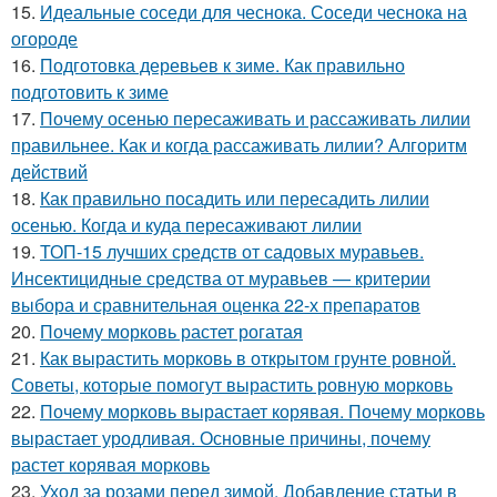
15.
Идеальные соседи для чеснока. Соседи чеснока на
огороде
16.
Подготовка деревьев к зиме. Как правильно
подготовить к зиме
17.
Почему осенью пересаживать и рассаживать лилии
правильнее. Как и когда рассаживать лилии? Алгоритм
действий
18.
Как правильно посадить или пересадить лилии
осенью. Когда и куда пересаживают лилии
19.
ТОП-15 лучших средств от садовых муравьев.
Инсектицидные средства от муравьев — критерии
выбора и сравнительная оценка 22-х препаратов
20.
Почему морковь растет рогатая
21.
Как вырастить морковь в открытом грунте ровной.
Советы, которые помогут вырастить ровную морковь
22.
Почему морковь вырастает корявая. Почему морковь
вырастает уродливая. Основные причины, почему
растет корявая морковь
23.
Уход за розами перед зимой. Добавление статьи в