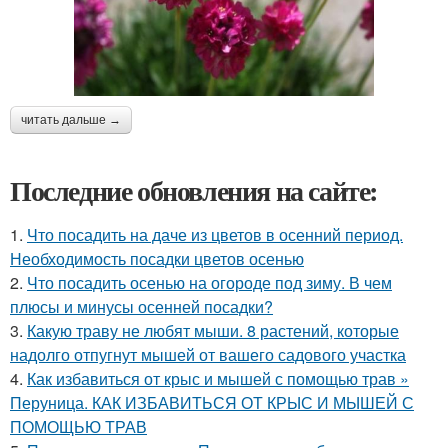
читать дальше →
Последние обновления на сайте:
1.
Что посадить на даче из цветов в осенний период.
Необходимость посадки цветов осенью
2.
Что посадить осенью на огороде под зиму. В чем
плюсы и минусы осенней посадки?
3.
Какую траву не любят мыши. 8 растений, которые
надолго отпугнут мышей от вашего садового участка
4.
Как избавиться от крыс и мышей с помощью трав »
Перуница. КАК ИЗБАВИТЬСЯ ОТ КРЫС И МЫШЕЙ С
ПОМОЩЬЮ ТРАВ