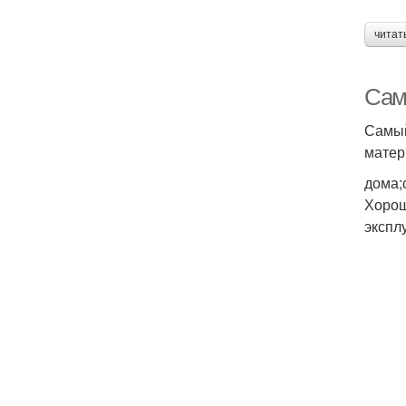
читат
Сам
Самый
матер
дома;
Хорош
экспл