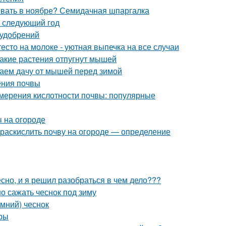
севать в ноябре? Семидачная шпаргалка
а следующий год
 удобрений
есто на молоке - уютная выпечка на все случаи
Какие растения отпугнут мышей
аем дачу от мышей перед зимой
ления почвы
змерения кислотности почвы: популярные
ы на огороде
м раскислить почву на огороде — определение
но, и я решил разобраться в чем дело???
о сажать чеснок под зиму
имний) чеснок
уры