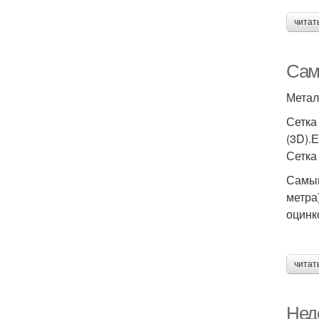
читат
Сам
Метал
Сетка
(3D).
Сетка
Самый
метра
оцинк
читат
Недо