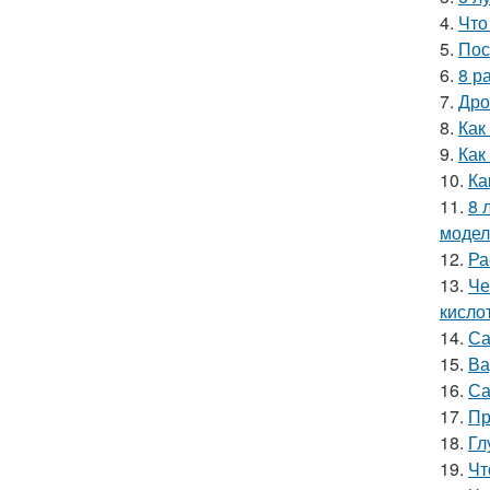
4.
Что
5.
Пос
6.
8 р
7.
Дро
8.
Как
9.
Как
10.
Ка
11.
8 
модел
12.
Ра
13.
Че
кисло
14.
Са
15.
Ва
16.
Са
17.
Пр
18.
Гл
19.
Чт