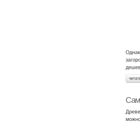
Однак
загор
дешев
читат
Сам
Древе
можно