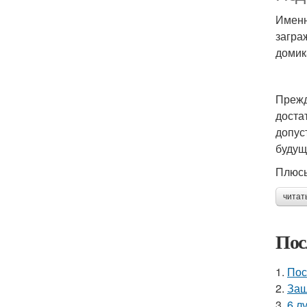
Именн
загра
домик
Прежд
доста
допус
будущ
Плюсы
читат
Пос
1.
Пос
2.
Защ
3.
6 л