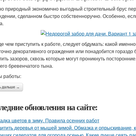
о природный экономично выгодный строительный брус первы
ждении, сделанном быстро собственноручно. Особенно, если
а.
е чем приступить к работе, следует обдумать: какой именно 
точно декоративного ограждения или понадобится гораздо 
тить зазоров, сквозь которые могут проникнуть посторонни
его бревенчатого тына.
 работы:
ь дальше →
ледние обновления на сайте:
адка цветов в зиму. Правила осенних работ
итить деревья от мышей зимой. Обмазка и опрыскивание, к
учших сидератов для огорода осенью. Какие лучше сеять ра