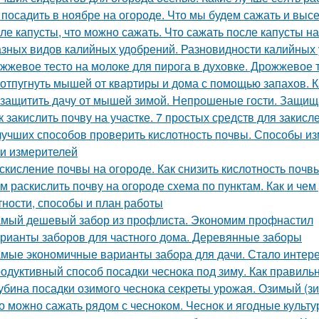
 посадить в ноябре на огороде. Что мы будем сажать и вы
ле капусты, что можно сажать. Что сажать после капусты н
азных видов калийных удобрений. Разновидности калийных
жжевое тесто на молоке для пирога в духовке. Дрожжевое т
 отпугнуть мышей от квартиры и дома с помощью запахов. 
 защитить дачу от мышей зимой. Непрошеные гости. Защищ
к закислить почву на участке. 7 простых средств для закис
лучших способов проверить кислотность почвы. Способы и
и измерителей
скисление почвы на огороде. Как снизить кислотность почв
м раскислить почву на огороде схема по пунктам. Как и че
тности, способы и план работы
мый дешевый забор из профлиста. Экономим профнастил
рианты заборов для частного дома. Деревянные заборы
мые экономичные варианты забора для дачи. Стало интерес
одуктивный способ посадки чеснока под зиму. Как правильн
убина посадки озимого чеснока секреты урожая. Озимый (з
о можно сажать рядом с чесноком. Чеснок и ягодные культ