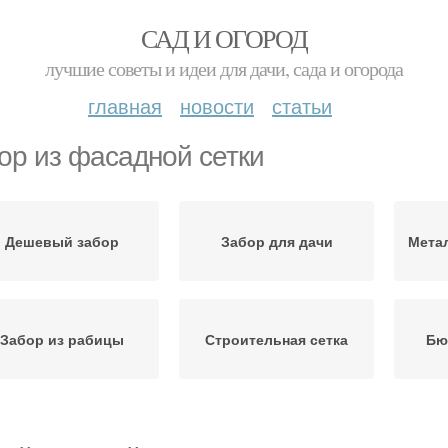
САД И ОГОРОД
лучшие советы и идеи для дачи, сада и огорода
главная
новости
статьи
ор из фасадной сетки
Дешевый забор
Забор для дачи
Мета
Забор из рабицы
Строительная сетка
Бю
инусы для заборов
Забор из дерева
П