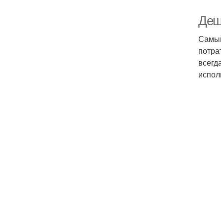
Деш
Самый
потра
всегд
испол