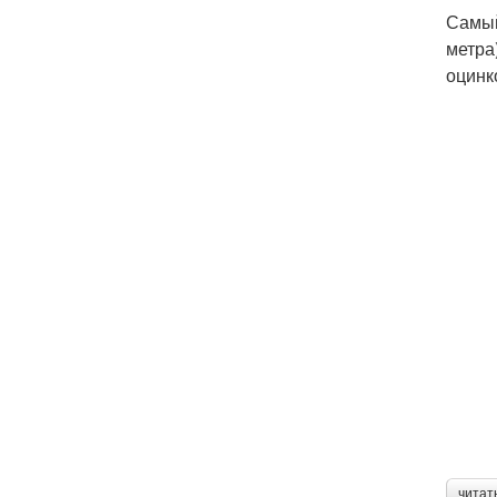
Самый
метра
оцинк
читат