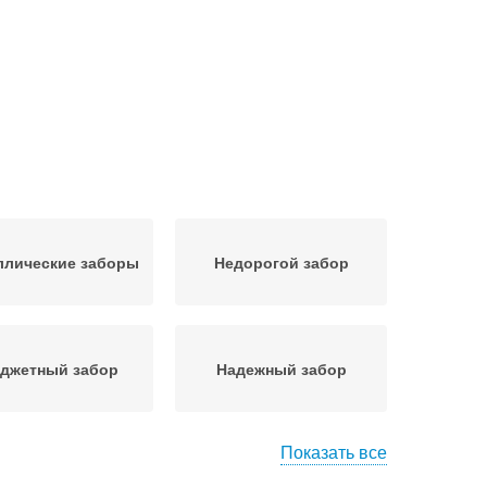
ллические заборы
Недорогой забор
джетный забор
Надежный забор
Показать все
летеный забор
Забор из профнастила