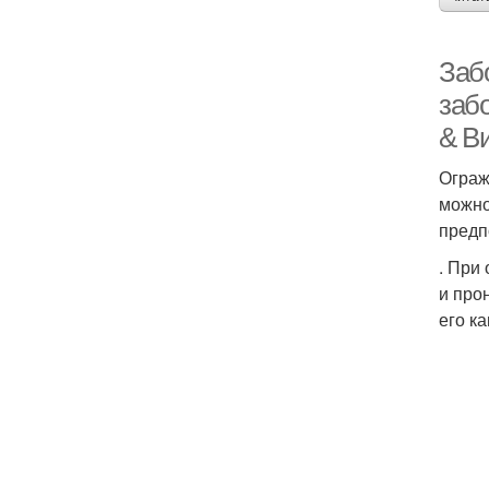
Заб
забо
& В
Ограж
можно
предп
. При
и про
его к