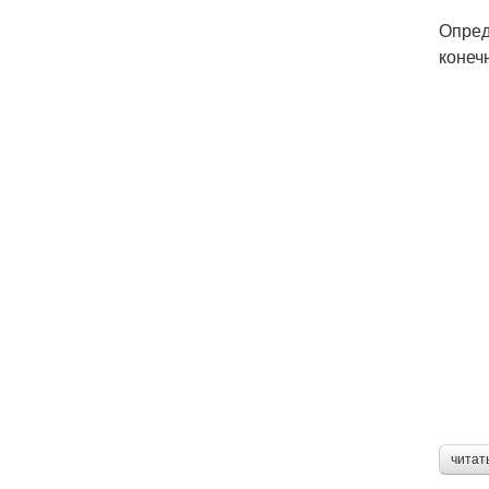
Опред
конеч
читат