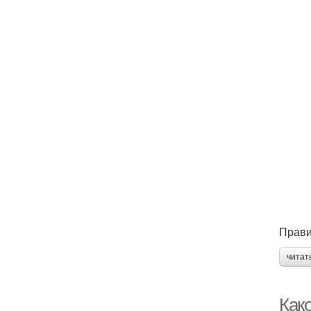
Прави
читат
Как