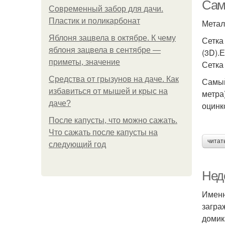
Сам
Современный забор для дачи.
Пластик и поликарбонат
Метал
Яблоня зацвела в октябре. К чему
Сетка
яблоня зацвела в сентябре —
(3D).
приметы, значение
Сетка
Средства от грызунов на даче. Как
Самый
избавиться от мышей и крыс на
метра
даче?
оцинк
После капусты, что можно сажать.
Что сажать после капусты на
читат
следующий год
Недо
Именн
загра
домик