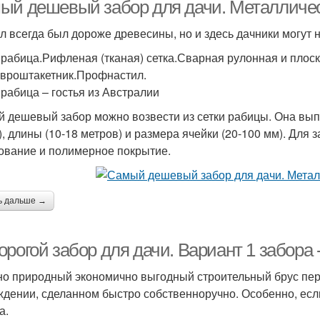
ый дешевый забор для дачи. Металличе
л всегда был дороже древесины, но и здесь дачники могут
 рабица.Рифленая (тканая) сетка.Сварная рулонная и плоск
Фасадная сетка
Забор на дачу
Евроштакетник.Профнастил.
 рабица – гостья из Австралии
 дешевый забор можно возвести из сетки рабицы. Она выпу
), длины (10-18 метров) и размера ячейки (20-100 мм). Для
ование и полимерное покрытие.
ь дальше →
рогой забор для дачи. Вариант 1 забора 
о природный экономично выгодный строительный брус первы
ждении, сделанном быстро собственноручно. Особенно, если
а.