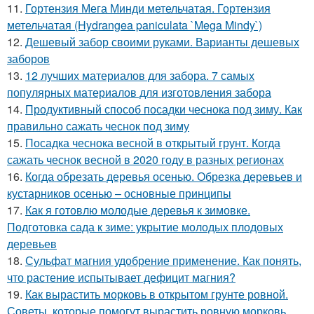
11.
Гортензия Мега Минди метельчатая. Гортензия
метельчатая (Hydrangea paniculata `Mega Mindy`)
12.
Дешевый забор своими руками. Варианты дешевых
заборов
13.
12 лучших материалов для забора. 7 самых
популярных материалов для изготовления забора
14.
Продуктивный способ посадки чеснока под зиму. Как
правильно сажать чеснок под зиму
15.
Посадка чеснока весной в открытый грунт. Когда
сажать чеснок весной в 2020 году в разных регионах
16.
Когда обрезать деревья осенью. Обрезка деревьев и
кустарников осенью – основные принципы
17.
Как я готовлю молодые деревья к зимовке.
Подготовка сада к зиме: укрытие молодых плодовых
деревьев
18.
Сульфат магния удобрение применение. Как понять,
что растение испытывает дефицит магния?
19.
Как вырастить морковь в открытом грунте ровной.
Советы, которые помогут вырастить ровную морковь