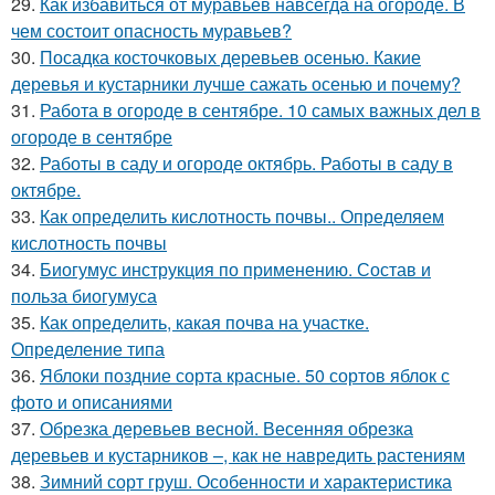
29.
Как избавиться от муравьев навсегда на огороде. В
чем состоит опасность муравьев?
30.
Посадка косточковых деревьев осенью. Какие
деревья и кустарники лучше сажать осенью и почему?
31.
Работа в огороде в сентябре. 10 самых важных дел в
огороде в сентябре
32.
Работы в саду и огороде октябрь. Работы в саду в
октябре.
33.
Как определить кислотность почвы.. Определяем
кислотность почвы
34.
Биогумус инструкция по применению. Состав и
польза биогумуса
35.
Как определить, какая почва на участке.
Определение типа
36.
Яблоки поздние сорта красные. 50 сортов яблок с
фото и описаниями
37.
Обрезка деревьев весной. Весенняя обрезка
деревьев и кустарников –, как не навредить растениям
38.
Зимний сорт груш. Особенности и характеристика