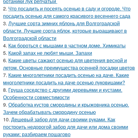
ботаники лук репчатый
2.
Что посадить и посеять осенью в саду и огороде. Что
посадить осенью для самого красивого весеннего сада
3.
Лучшие сорта зимних яблонь для Волгоградской
области. Лучшие сорта яблок, которые выращивают в
Волгоградской области
4.
Как бороться с мышами в частном доме. Химикаты
5.
Какой запах не любят мыши. Запахи
6.
Какие цветы сажают осенью для цветения весной и
летом. Основные преимущества осенней посадки цветов
7.
Какие многолетники посадить осенью на даче. Какие
многолетники посадить на даче осенью луковицами?
8.
Груша соседство с другими деревьями и кустами.
Особенности совместимости
9.
Обработка кустов смородины и крыжовника осенью.
Зачем обрабатывать смородину осенью
10.
Дешевый забор для дачи своими руками. Как
построить недорогой забор для дачи или дома своими
руками: разбираем пошагово