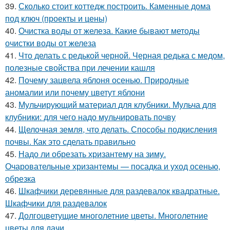
39.
Сколько стоит коттедж построить. Каменные дома
под ключ (проекты и цены)
40.
Очистка воды от железа. Какие бывают методы
очистки воды от железа
41.
Что делать с редькой черной. Черная редька с медом,
полезные свойства при лечении кашля
42.
Почему зацвела яблоня осенью. Природные
аномалии или почему цветут яблони
43.
Мульчирующий материал для клубники. Мульча для
клубники: для чего надо мульчировать почву
44.
Щелочная земля, что делать. Способы подкисления
почвы. Как это сделать правильно
45.
Надо ли обрезать хризантему на зиму.
Очаровательные хризантемы — посадка и уход осенью,
обрезка
46.
Шкафчики деревянные для раздевалок квадратные.
Шкафчики для раздевалок
47.
Долгоцветущие многолетние цветы. Многолетние
цветы для дачи