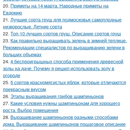
20.
Приметы на 14 марта. Народные приметы на
Евдокию
21.
Лучшие сорта груш для подмосковья самоплодные
низкорослые. Летние сорта
22.
Топ-10 лучших сортов груш. Описание сортов груш
23.
Как правильно выращивать зелень в зимней теплице.
Рекомендации специалистов по выращиванию зелени в
больших объемах
24.
4 беспроигрышных способа применения древесной
золы на даче. Почему я решил использовать золу в
огороде
25.
5 сортов красномясистых яблок, которые отличаются
прекрасным вкусом
26.
Этапы выращивания грибов шампиньонов
27.
Какие условия нужны шампиньонам для хорошего
роста. Выбор помещения
28.
Выращивание шампиньонов разными способами
дома. Выращивание шампиньонов пошаговое описание