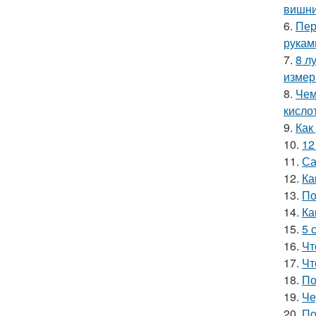
вишн
6.
Пер
рукам
7.
8 л
измер
8.
Чем
кисло
9.
Как
10.
12
11.
Са
12.
Ка
13.
По
14.
Ка
15.
5 
16.
Чт
17.
Чт
18.
По
19.
Че
20.
По