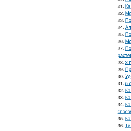
21.
Ка
22.
Мо
23.
По
24.
Ал
25.
По
26.
Мо
27.
По
расте
28.
3 
29.
Пр
30.
Уд
31.
5 
32.
Ка
33.
Ка
34.
Ка
спосо
35.
Ка
36.
Ти