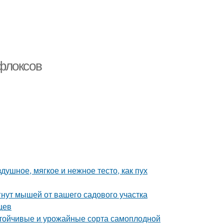
флоксов
здушное, мягкое и нежное тесто, как пух
гнут мышей от вашего садового участка
цев
устойчивые и урожайные сорта самоплодной