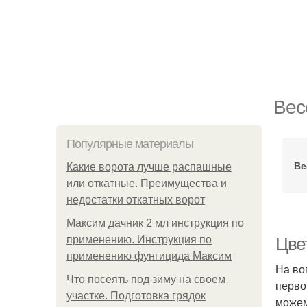
Вес
Популярные материалы
Ве
Какие ворота лучше распашные
или откатные. Преимущества и
недостатки откатных ворот
Максим дачник 2 мл инструкция по
применению. Инструкция по
Цве
применению фунгицида Максим
На во
Что посеять под зиму на своем
перво
участке. Подготовка грядок
можем