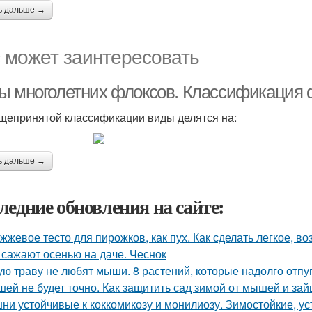
ь дальше →
 может заинтересовать
ы многолетних флоксов. Классификация 
щепринятой классификации виды делятся на:
ь дальше →
ледние обновления на сайте:
жжевое тесто для пирожков, как пух. Как сделать легкое, во
 сажают осенью на даче. Чеснок
ую траву не любят мыши. 8 растений, которые надолго отпу
ей не будет точно. Как защитить сад зимой от мышей и зай
ни устойчивые к коккомикозу и монилиозу. Зимостойкие, 