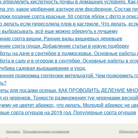
к определить кислотность почвы в домашних условиях. Как
ла это, какое удобрение азотное или фосфорное. Состав п
локи поздние сорта красные. 50 сортов яблок с фото и опи
о делать если пересолила плов в кастрюле. Что делать, ес
 выбрасывать, всё еще можно обернуть к лучшему
нние сорта вишни. Ранние виды вишневых деревьев
нние сорта груши. Добавление статьи в новую подборку
боты на даче в сентябре в подмосковье. Основные работы 
бота в саду и в огороде в сентябре. Основные работы в ог
лубика садовая выращивание и уход.
енняя подкормка гортензии метельчатой. Чем подкормить г
ть?
еты для посадки осенью. КАК ПРОВОДИТЬ ДЕЛЕНИЕ М
я из черенков. Тонкости размножения туи черенками весной
чему не цветет абрикос, что делать. Молодой абрикос не цве
вые сорта огурцов на 2019 год. Популярные сорта огурцов
Контакты
Пользовательское соглашение
Обратная св