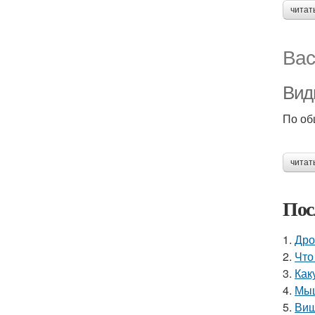
читат
Вас
Вид
По об
читат
Пос
1.
Дро
2.
Что
3.
Как
4.
Мыш
5.
Виш