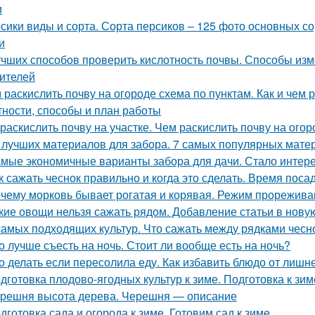
и
сики виды и сорта. Сорта персиков – 125 фото основных с
и
учших способов проверить кислотность почвы. Способы из
ителей
 раскислить почву на огороде схема по пунктам. Как и чем
тности, способы и план работы
 раскислить почву на участке. Чем раскислить почву на огор
 лучших материалов для забора. 7 самых популярных мате
мые экономичные варианты забора для дачи. Стало интерес
к сажать чеснок правильно и когда это сделать. Время поса
чему морковь бывает рогатая и корявая. Режим прорежива
кие овощи нельзя сажать рядом. Добавление статьи в нову
самых подходящих культур. Что сажать между рядками чесн
о лучше съесть на ночь. Стоит ли вообще есть на ночь?
о делать если пересолила еду. Как избавить блюдо от лишн
дготовка плодово-ягодных культур к зиме. Подготовка к зим
решня высота дерева. Черешня — описание
дготовка сада и огорода к зиме. Готовим сад к зиме