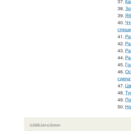
37.
Ка
38.
Зо
39.
Яб
40.
Чт
спеши
41.
Ра
42.
Ра
43.
Ра
44.
Ра
45.
Го
46.
Ос
сдела
47.
Цв
48.
Ту
49.
По
50.
Но
© 2026 Сад и Огород