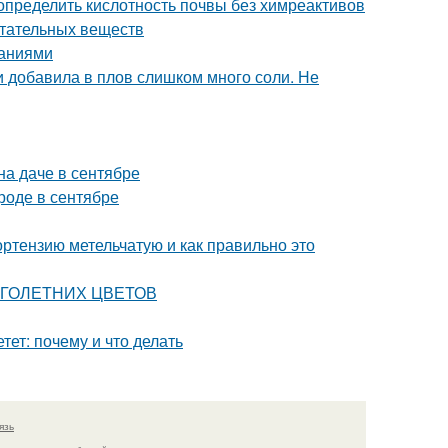
 определить кислотность почвы без химреактивов
итательных веществ
саниями
ли добавила в плов слишком много соли. Не
на даче в сентябре
ороде в сентябре
ортензию метельчатую и как правильно это
НОГОЛЕТНИХ ЦВЕТОВ
тет: почему и что делать
язь