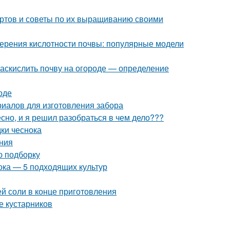
ортов и советы по их выращиванию своими
мерения кислотности почвы: популярные модели
 раскислить почву на огороде — определение
оде
риалов для изготовления забора
но, и я решил разобраться в чем дело???
дки чеснока
ния
ю подборку
ока — 5 подходящих культур
ей соли в конце приготовления
е кустарников