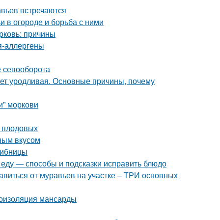
авьев встречаются
и в огороде и борьба с ними
орковь: причины
ия-аллергены
е севооборота
ет уродливая. Основные причины, почему
и” моркови
у плодовых
ным вкусом
рибницы
и еду — способы и подсказки исправить блюдо
збавиться от муравьев на участке – ТРИ основных
роизоляция мансарды