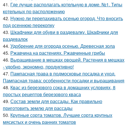
41.
Где лучше располагать котельную в доме. №1. Типы
котельных по расположению
42.
Нужно ли перепахивать осенью огород. Что вносить
под осеннюю перекопку
43.
Шкафчики для обуви в раздевалку. Шкафчики для
раздевалок
44.
Удобрение для огорода осенью. Древесная зола
45.
Ржавчина на растениях. Ржавчинные грибы
46.
Выращивание в мешках овощей. Растения в мешках
- удобно, экономно, продуктивно!
47.
Пампасная трава в подмосковье посадка и уход.
Пампасная трава: особенности посадки и выращивания
48.
Квас из березового сока в домашних условиях, 8
простых рецептов березового кваса
49.
Состав земли для рассады. Как правильно
приготовить землю для рассады
50.
Крупные сорта томатов. Лучшие сорта крупных
мясистых и очень ранних томатов