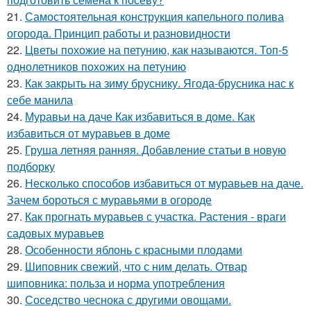
21.
Самостоятельная конструкция капельного полива
огорода. Принцип работы и разновидности
22.
Цветы похожие на петунию, как называются. Топ-5
однолетников похожих на петунию
23.
Как закрыть на зиму бруснику. Ягода-брусника нас к
себе манила
24.
Муравьи на даче Как избавиться в доме. Как
избавиться от муравьев в доме
25.
Груша летняя ранняя. Добавление статьи в новую
подборку
26.
Несколько способов избавиться от муравьев на даче.
Зачем бороться с муравьями в огороде
27.
Как прогнать муравьев с участка. Растения - враги
садовых муравьев
28.
Особенности яблонь с красными плодами
29.
Шиповник свежий, что с ним делать. Отвар
шиповника: польза и норма употребления
30.
Соседство чеснока с другими овощами.