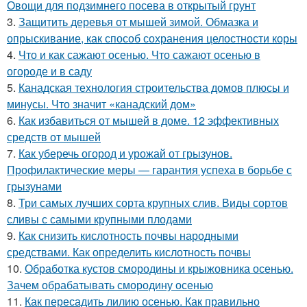
Овощи для подзимнего посева в открытый грунт
3.
Защитить деревья от мышей зимой. Обмазка и
опрыскивание, как способ сохранения целостности коры
4.
Что и как сажают осенью. Что сажают осенью в
огороде и в саду
5.
Канадская технология строительства домов плюсы и
минусы. Что значит «канадский дом»
6.
Как избавиться от мышей в доме. 12 эффективных
средств от мышей
7.
Как уберечь огород и урожай от грызунов.
Профилактические меры — гарантия успеха в борьбе с
грызунами
8.
Три самых лучших сорта крупных слив. Виды сортов
сливы с самыми крупными плодами
9.
Как снизить кислотность почвы народными
средствами. Как определить кислотность почвы
10.
Обработка кустов смородины и крыжовника осенью.
Зачем обрабатывать смородину осенью
11.
Как пересадить лилию осенью. Как правильно