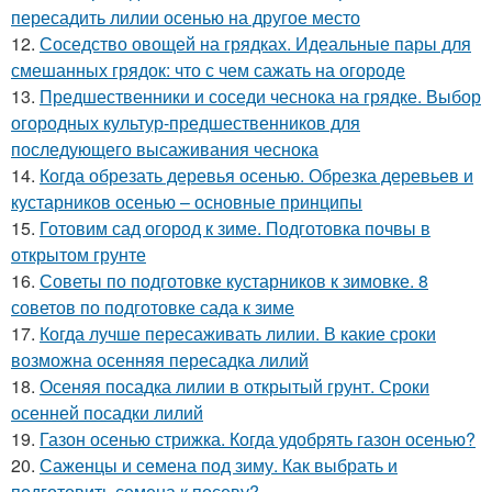
пересадить лилии осенью на другое место
12.
Соседство овощей на грядках. Идеальные пары для
смешанных грядок: что с чем сажать на огороде
13.
Предшественники и соседи чеснока на грядке. Выбор
огородных культур-предшественников для
последующего высаживания чеснока
14.
Когда обрезать деревья осенью. Обрезка деревьев и
кустарников осенью – основные принципы
15.
Готовим сад огород к зиме. Подготовка почвы в
открытом грунте
16.
Советы по подготовке кустарников к зимовке. 8
советов по подготовке сада к зиме
17.
Когда лучше пересаживать лилии. В какие сроки
возможна осенняя пересадка лилий
18.
Осеняя посадка лилии в открытый грунт. Сроки
осенней посадки лилий
19.
Газон осенью стрижка. Когда удобрять газон осенью?
20.
Саженцы и семена под зиму. Как выбрать и
подготовить семена к посеву?