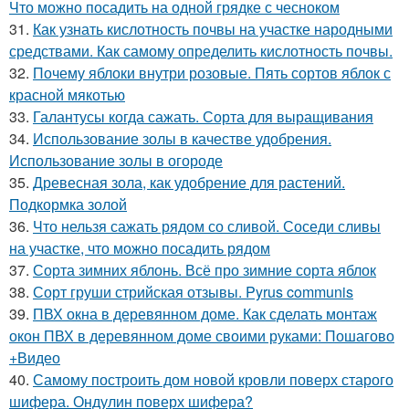
Что можно посадить на одной грядке с чесноком
31.
Как узнать кислотность почвы на участке народными
средствами. Как самому определить кислотность почвы.
32.
Почему яблоки внутри розовые. Пять сортов яблок с
красной мякотью
33.
Галантусы когда сажать. Сорта для выращивания
34.
Использование золы в качестве удобрения.
Использование золы в огороде
35.
Древесная зола, как удобрение для растений.
Подкормка золой
36.
Что нельзя сажать рядом со сливой. Соседи сливы
на участке, что можно посадить рядом
37.
Сорта зимних яблонь. Всё про зимние сорта яблок
38.
Сорт груши стрийская отзывы. Pyrus communis
39.
ПВХ окна в деревянном доме. Как сделать монтаж
окон ПВХ в деревянном доме своими руками: Пошагово
+Видео
40.
Самому построить дом новой кровли поверх старого
шифера. Ондулин поверх шифера?