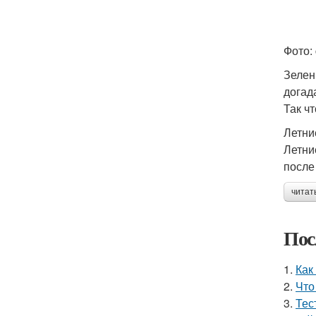
Фото: 
Зелен
догад
Так ч
Летни
Летни
после
читат
Пос
1.
Как
2.
Что
3.
Тес