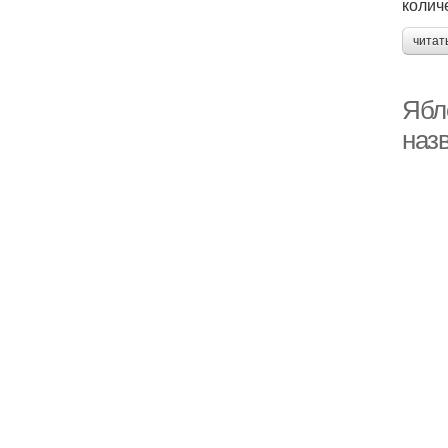
колич
читат
Ябл
назв