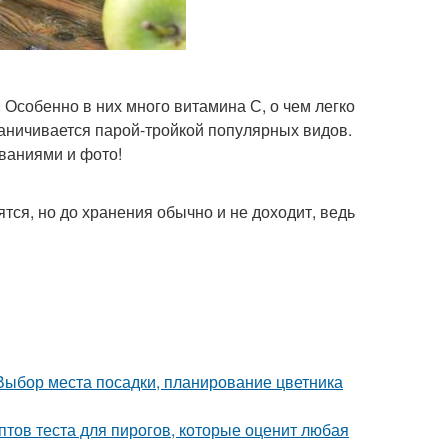
Особенно в них много витамина С, о чем легко
раничивается парой-тройкой популярных видов.
званиями и фото!
тся, но до хранения обычно и не доходит, ведь
 Выбор места посадки, планирование цветника
птов теста для пирогов, которые оценит любая