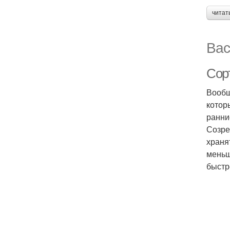
читат
Вас
Сорт
Вообщ
котор
ранни
Созре
храня
меньш
быстр