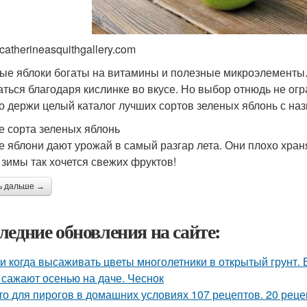
catherineasquithgallery.com
ые яблоки богаты на витамины и полезные микроэлементы. 
аться благодаря кислинке во вкусе. Но выбор отнюдь не ог
то держи целый каталог лучших сортов зеленых яблонь с на
е сорта зеленых яблонь
е яблони дают урожай в самый разгар лета. Они плохо храня
 зимы так хочется свежих фруктов!
ь дальше →
ледние обновления на сайте:
 и когда высаживать цветы многолетники в открытый грунт.
 сажают осенью на даче. Чеснок
то для пирогов в домашних условиях 107 рецептов. 20 реце