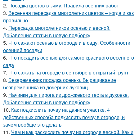
2.
Посадка цветов в зиму. Правила осенних работ
3.
Весенняя пересадка многолетних цветов – когда и как
правильно
4.
Пересадка многолетников осенью и весной.
Добавление статьи в новую подборку
5.
Что сажают осенью в огороде и в саду. Особенности
осенней посадки
6.
Что посадить осенью для самого красивого весеннего
сада
7.
Что сажать на огороде в сентябре в открытый грунт
8.
Безвременник посадка осенью. Выращивание
безвременника из дочерних луковиц
9.
Начинки для пирога из дрожжевого теста в духовке.
Добавление статьи в новую подборку
10.
Как подкислить почву на дачном участке. 4
действенных способа подкислить почву в огороде, и
зачем вообще это делать
11.
Чем и как раскислить почву на огороде весной. Как и