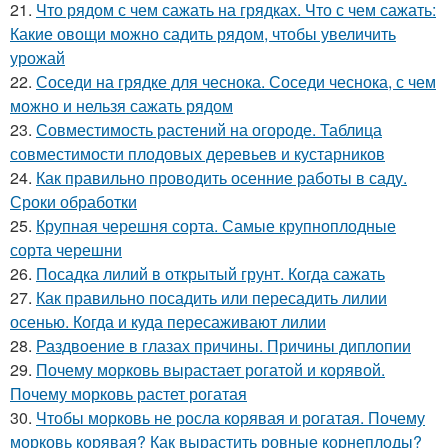
21.
Что рядом с чем сажать на грядках. Что с чем сажать:
Какие овощи можно садить рядом, чтобы увеличить
урожай
22.
Соседи на грядке для чеснока. Соседи чеснока, с чем
можно и нельзя сажать рядом
23.
Совместимость растений на огороде. Таблица
совместимости плодовых деревьев и кустарников
24.
Как правильно проводить осенние работы в саду.
Сроки обработки
25.
Крупная черешня сорта. Самые крупноплодные
сорта черешни
26.
Посадка лилий в открытый грунт. Когда сажать
27.
Как правильно посадить или пересадить лилии
осенью. Когда и куда пересаживают лилии
28.
Раздвоение в глазах причины. Причины диплопии
29.
Почему морковь вырастает рогатой и корявой.
Почему морковь растет рогатая
30.
Чтобы морковь не росла корявая и рогатая. Почему
морковь корявая? Как вырастить ровные корнеплоды?