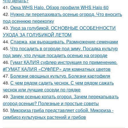
Что делать?
41.
Окна WHS Halo. Обзор профиля WHS Halo 60
42.
Нужно ли перепахивать осенью огород. Что вносить
под осеннюю перекопку
43.
Уход за голубикой. ОСНОВНЫЕ ОСОБЕННОСТИ
УХОДА ЗА ГОЛУБИКОЙ ЛЕТОМ
44.
Спаржа, как выращивать. Размножение семенами
45.
Что посадить в огороде под зиму. Посадка культур
под зиму, что лучше посадить осенью на огороде
46.
Гумат КАЛИЯ суфлер инструкция по применению.
#ГУМАТ КАЛИЯ «СУФЛЕР» для комнатных цветов
47.
Болезни овощных культур. Болезни картофеля
48.
С чем рядом садить чеснок. С чем рядом сажать
чеснок или лучшие соседи по грядке
49.
Зачем осенью копать огород. Зачем перекапывать
огород осенью? Полезные и простые советы
50.
Микориза гриба представляет собой. Микориза -
симбиоз культурных растений и грибов