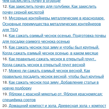
чем раскислить почву в огороде
12.
Как закислить почву для голубики. Как закислить
почву серной кислотой
13.
Мусорные контейнеры металлические в краснодаре.
Основные преимущества металлических контейнеров
для ТБО
14.
Как сажать озимый чеснок осенью. Подготовка почвы
для посадки озимого чеснока осенью
15.
Как сажать чеснок под зиму и чтобы был крупный.
Когда сажать озимый чеснок осенью, в каком месяце
16.
Как правильно сажать чеснок в открытый грунт..
Когда сажать чеснок в открытый грунт весной
17.
Можно ли сажать озимый чеснок весной. Как
правильно посадить чеснок весной, чтобы был крупный
18.
Как сажать чеснок под зиму. Добавление статьи в
новую подборку
19.
Яблоки с красной мякотью от. Яблоня красномясая:
специфика сортов
20.
Домашний компост и зола. Древесная зола + компост