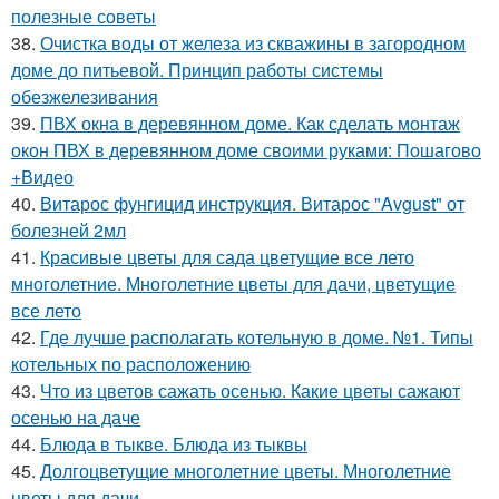
полезные советы
38.
Очистка воды от железа из скважины в загородном
доме до питьевой. Принцип работы системы
обезжелезивания
39.
ПВХ окна в деревянном доме. Как сделать монтаж
окон ПВХ в деревянном доме своими руками: Пошагово
+Видео
40.
Витарос фунгицид инструкция. Витарос "Avgust" от
болезней 2мл
41.
Красивые цветы для сада цветущие все лето
многолетние. Многолетние цветы для дачи, цветущие
все лето
42.
Где лучше располагать котельную в доме. №1. Типы
котельных по расположению
43.
Что из цветов сажать осенью. Какие цветы сажают
осенью на даче
44.
Блюда в тыкве. Блюда из тыквы
45.
Долгоцветущие многолетние цветы. Многолетние
цветы для дачи