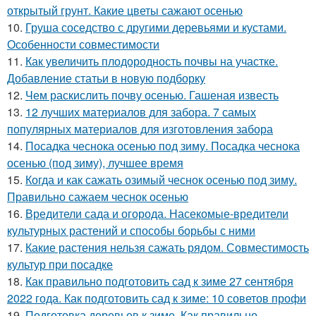
открытый грунт. Какие цветы сажают осенью
10.
Груша соседство с другими деревьями и кустами.
Особенности совместимости
11.
Как увеличить плодородность почвы на участке.
Добавление статьи в новую подборку
12.
Чем раскислить почву осенью. Гашеная известь
13.
12 лучших материалов для забора. 7 самых
популярных материалов для изготовления забора
14.
Посадка чеснока осенью под зиму. Посадка чеснока
осенью (под зиму), лучшее время
15.
Когда и как сажать озимый чеснок осенью под зиму.
Правильно сажаем чеснок осенью
16.
Вредители сада и огорода. Насекомые-вредители
культурных растений и способы борьбы с ними
17.
Какие растения нельзя сажать рядом. Совместимость
культур при посадке
18.
Как правильно подготовить сад к зиме 27 сентября
2022 года. Как подготовить сад к зиме: 10 советов профи
19.
Подготовка деревьев к зиме. Как правильно