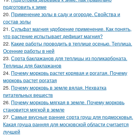
подготовить к зиме
20.
Применение золы в саду и огороде. Свойства и
состав золы
21.
Сульфат магния удобрение применение. Как понять,
что растение испытывает дефицит магния?
22.
Какие работы проводить в теплице осенью. Теплица.
Осенние работы в ней
23.
Сорта баклажанов для теплицы из поликарбоната.
Теплицы для баклажанов
24.
Почему морковь растет корявая и рогатая. Почему
морковь растет рогатая
25.
Почему морковь в земле вялая. Нехватка
питательных веществ
26.
Почему морковь мягкая в земле. Почему морковь
становится мягкой в земле
27.
Самые вкусные ранние сорта груш для подмосковья.
Какая груша ранняя для московской области считается
лучшей