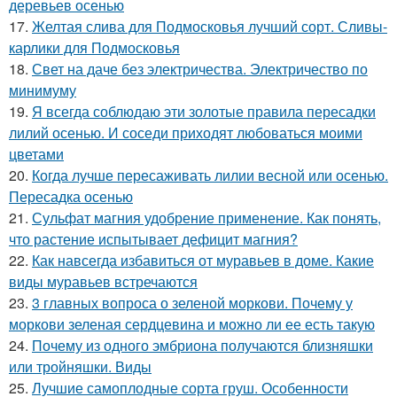
деревьев осенью
17.
Желтая слива для Подмосковья лучший сорт. Сливы-
карлики для Подмосковья
18.
Свет на даче без электричества. Электричество по
минимуму
19.
Я всегда соблюдаю эти золотые правила пересадки
лилий осенью. И соседи приходят любоваться моими
цветами
20.
Когда лучше пересаживать лилии весной или осенью.
Пересадка осенью
21.
Сульфат магния удобрение применение. Как понять,
что растение испытывает дефицит магния?
22.
Как навсегда избавиться от муравьев в доме. Какие
виды муравьев встречаются
23.
3 главных вопроса о зеленой моркови. Почему у
моркови зеленая сердцевина и можно ли ее есть такую
24.
Почему из одного эмбриона получаются близняшки
или тройняшки. Виды
25.
Лучшие самоплодные сорта груш. Особенности