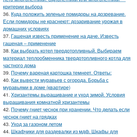
критерии выбора
36.
Куда положить зеленые помидоры на дозревание.
Если помидоры не краснеют: дозаривание урожая в
домашних условиях
37.
Гашеная известь применение на даче. Известь
гашеная – применение
38.
Как выбрать котел твердотопливный. Выбираем
материал теплообменника твердотопливного котла для
частного дома
39.
Почему вареная картошка темнеет. Ответы:
40.
Как вывести муравьев с огорода. Борьба с
муравьями в доме (квартире)
41.
Хризантемы выращивание и уход зимой. Условия
выращивания комнатной хризантемы
42.
Почему гниет чеснок при хранении. Что делать если
чеснок гниет на грядках
43.
Уход за газоном летом
44.
Шкафчики для раздевалки из мдф. Шкафы для