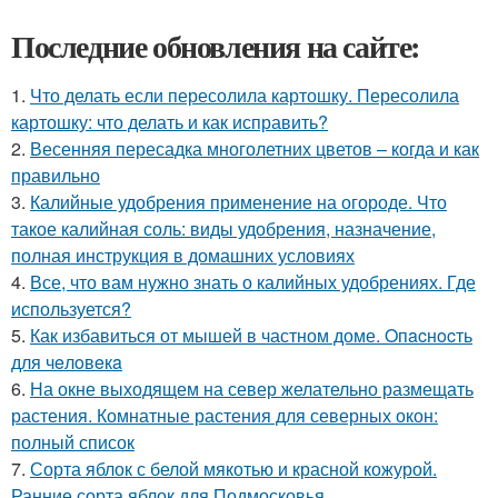
Последние обновления на сайте:
1.
Что делать если пересолила картошку. Пересолила
картошку: что делать и как исправить?
2.
Весенняя пересадка многолетних цветов – когда и как
правильно
3.
Калийные удобрения применение на огороде. Что
такое калийная соль: виды удобрения, назначение,
полная инструкция в домашних условиях
4.
Все, что вам нужно знать о калийных удобрениях. Где
используется?
5.
Как избавиться от мышей в частном доме. Oпacнocть
для чeлoвeкa
6.
На окне выходящем на север желательно размещать
растения. Комнатные растения для северных окон:
полный список
7.
Сорта яблок с белой мякотью и красной кожурой.
Ранние сорта яблок для Подмосковья