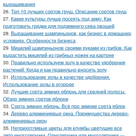
выращивания
26.
Топ-10 лучших сортов груш. Описание сортов груш
27.
Какие культуры лучше посеять под зиму. Как
подготовить грядки для подзимнего сева овощей
28.
Выращивание шампиньонов, как бизнес в домашних
условиях. Особенности бизнеса
29.
Мицелий шампиньонов своими руками из грибов. Как
вырастить мицелий из грибных ножек на картоне
30.
Правильно используем золу в качестве удобрения
растений. Когда и как правильно вносить золу
31.
Использование золы в качестве удобрения.
Использование золы в огороде
32.
Лучшие сорта зимних яблонь для средней полосы.
Обзор зимних сортов яблони
33.
Сорта зимних яблонь. Всё про зимние сорта яблок
34.
Дерево алюминиевые окна. Преимущества дерево-
алюминиевых окон
35.
Неприхотливые цветы для клумбы цветущие все
лето многолетники. Однолетники или многолетники —