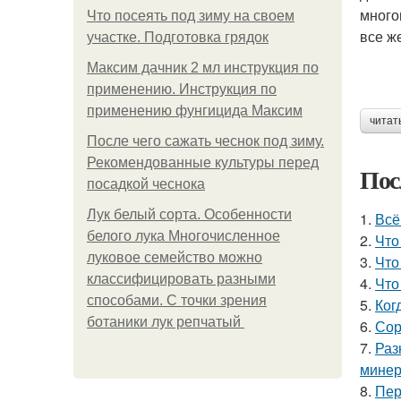
много
Что посеять под зиму на своем
все ж
участке. Подготовка грядок
Максим дачник 2 мл инструкция по
применению. Инструкция по
применению фунгицида Максим
читат
После чего сажать чеснок под зиму.
Рекомендованные культуры перед
Пос
посадкой чеснока
Лук белый сорта. Особенности
1.
Всё
белого лука Многочисленное
2.
Что
луковое семейство можно
3.
Что
классифицировать разными
4.
Что
способами. С точки зрения
5.
Ког
ботаники лук репчатый
6.
Сор
7.
Раз
минер
8.
Пер