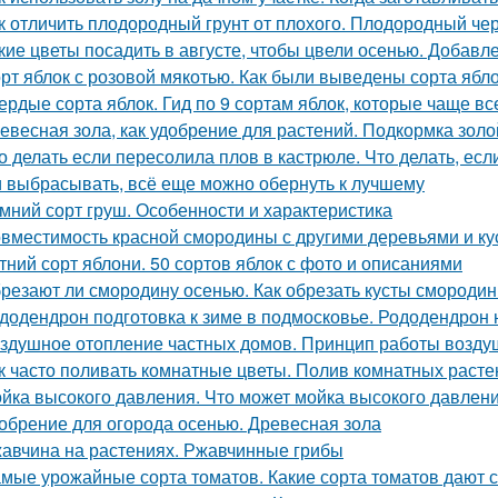
к отличить плодородный грунт от плохого. Плодородный чер
кие цветы посадить в августе, чтобы цвели осенью. Добавл
рт яблок с розовой мякотью. Как были выведены сорта ябл
ердые сорта яблок. Гид по 9 сортам яблок, которые чаще в
евесная зола, как удобрение для растений. Подкормка золо
о делать если пересолила плов в кастрюле. Что делать, ес
 выбрасывать, всё еще можно обернуть к лучшему
мний сорт груш. Особенности и характеристика
вместимость красной смородины с другими деревьями и ку
тний сорт яблони. 50 сортов яблок с фото и описаниями
резают ли смородину осенью. Как обрезать кусты смороди
додендрон подготовка к зиме в подмосковье. Рододендрон н
здушное отопление частных домов. Принцип работы возду
к часто поливать комнатные цветы. Полив комнатных растен
йка высокого давления. Что может мойка высокого давлен
обрение для огорода осенью. Древесная зола
авчина на растениях. Ржавчинные грибы
мые урожайные сорта томатов. Какие сорта томатов дают 