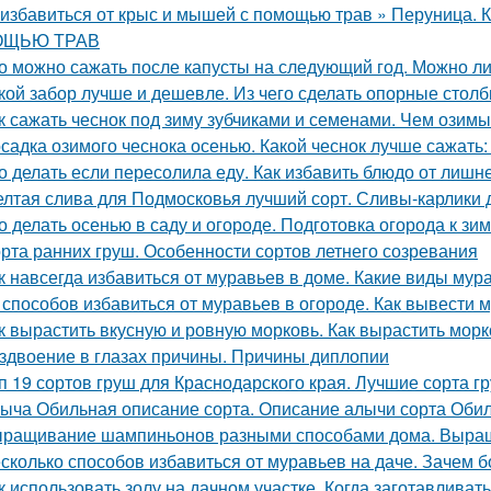
 избавиться от крыс и мышей с помощью трав » Перуни
ЩЬЮ ТРАВ
о можно сажать после капусты на следующий год. Можно ли
кой забор лучше и дешевле. Из чего сделать опорные стол
к сажать чеснок под зиму зубчиками и семенами. Чем озимы
садка озимого чеснока осенью. Какой чеснок лучше сажать
о делать если пересолила еду. Как избавить блюдо от лишн
лтая слива для Подмосковья лучший сорт. Сливы-карлики
о делать осенью в саду и огороде. Подготовка огорода к зи
рта ранних груш. Особенности сортов летнего созревания
к навсегда избавиться от муравьев в доме. Какие виды мур
 способов избавиться от муравьев в огороде. Как вывести м
к вырастить вкусную и ровную морковь. Как вырастить морк
здвоение в глазах причины. Причины диплопии
п 19 сортов груш для Краснодарского края. Лучшие сорта г
ыча Обильная описание сорта. Описание алычи сорта Оби
ращивание шампиньонов разными способами дома. Выра
сколько способов избавиться от муравьев на даче. Зачем б
к использовать золу на дачном участке. Когда заготавливать