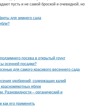
дают пусть и не самой броской и очевидной, но
 подзимнего посева в открытый грунт
усы осенней посадки?
 осенью для самого красивого весеннего сада
несения удобрений, содержащих калий
и красномякотных яблок
и. Разновидности – органический и
и как его применять