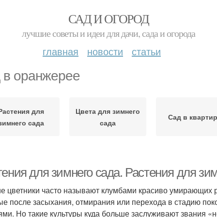
САД И ОГОРОД
лучшие советы и идеи для дачи, сада и огорода
главная
новости
статьи
 в оранжерее
Растения для
Цвета для зимнего
Сад в кварти
зимнего сада
сада
тения для зимнего сада. Растения для зи
е цветники часто называют клумбами красиво умирающих рас
ые после засыхания, отмирания или перехода в стадию по
ями. Но такие культуры куда больше заслуживают звания «