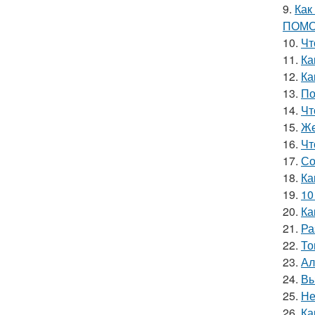
9.
Как
ПОМО
10.
Чт
11.
Ка
12.
Ка
13.
По
14.
Чт
15.
Же
16.
Чт
17.
Со
18.
Ка
19.
10
20.
Ка
21.
Ра
22.
То
23.
Ал
24.
Вы
25.
Не
26.
Ка