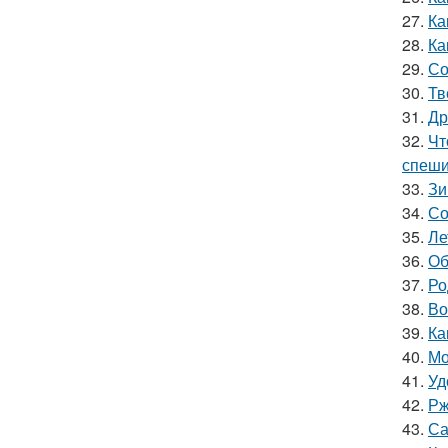
27.
Ка
28.
Ка
29.
Со
30.
Тв
31.
Др
32.
Чт
спеши
33.
Зи
34.
Со
35.
Ле
36.
Об
37.
Ро
38.
Во
39.
Ка
40.
Мо
41.
Уд
42.
Рж
43.
Са