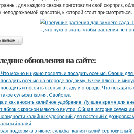
гранны, для каждого сезона приготовили свой сюрприз, обла
е неподражаемой красотой, к которой стоит присмотреться.
ь дальше →
ледние обновления на сайте:
 Что можно и нужно посеять и посадить осенью. Овощи для
 посадить осенью на огороде под зиму. В чем плюсы и мин
 посадить и посеять осенью в саду и огороде. Что посадить
 такое сульфат калия. Свойства
да и как вносить калийное удобрение. Лучшее время для в
т яблок с красной мякотью внутри. Общая история селекци
новидности калийных удобрений для растений с дозировкам
альный калий
вая подкормка в июне: сульфат калия (калий сернокислый) 