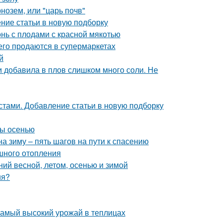
нозем, или "царь почв"
ение статьи в новую подборку
онь с плодами с красной мякотью
сего продаются в супермаркетах
й
ли добавила в плов слишком много соли. Не
стами. Добавление статьи в новую подборку
ны осенью
а зиму – пять шагов на пути к спасению
шного отопления
ий весной, летом, осенью и зимой
ия?
самый высокий урожай в теплицах