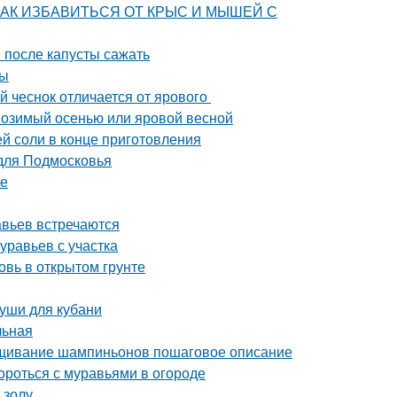
ца. КАК ИЗБАВИТЬСЯ ОТ КРЫС И МЫШЕЙ С
 после капусты сажать
бы
й чеснок отличается от ярового
: озимый осенью или яровой весной
ей соли в конце приготовления
 для Подмосковья
ме
авьев встречаются
уравьев с участка
овь в открытом грунте
руши для кубани
льная
щивание шампиньонов пошаговое описание
ороться с муравьями в огороде
 золу