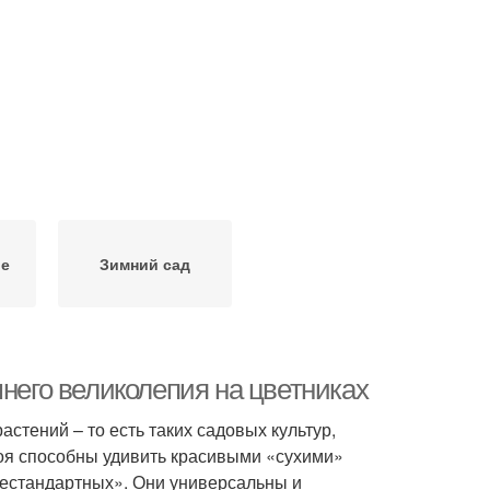
ре
Зимний сад
мнего великолепия на цветниках
тений – то есть таких садовых культур,
коя способны удивить красивыми «сухими»
нестандартных». Они универсальны и