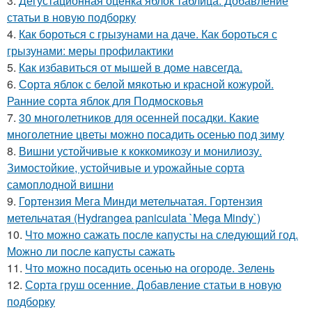
3.
Дегустационная оценка яблок таблица. Добавление
статьи в новую подборку
4.
Как бороться с грызунами на даче. Как бороться с
грызунами: меры профилактики
5.
Как избавиться от мышей в доме навсегда.
6.
Сорта яблок с белой мякотью и красной кожурой.
Ранние сорта яблок для Подмосковья
7.
30 многолетников для осенней посадки. Какие
многолетние цветы можно посадить осенью под зиму
8.
Вишни устойчивые к коккомикозу и монилиозу.
Зимостойкие, устойчивые и урожайные сорта
самоплодной вишни
9.
Гортензия Мега Минди метельчатая. Гортензия
метельчатая (Hydrangea paniculata `Mega Mindy`)
10.
Что можно сажать после капусты на следующий год.
Можно ли после капусты сажать
11.
Что можно посадить осенью на огороде. Зелень
12.
Сорта груш осенние. Добавление статьи в новую
подборку