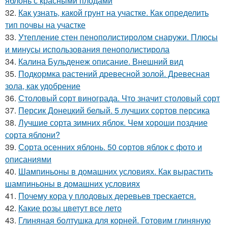
яблонь с красными плодами
32.
Как узнать, какой грунт на участке. Как определить
тип почвы на участке
33.
Утепление стен пенополистиролом снаружи. Плюсы
и минусы использования пенополистирола
34.
Калина Бульденеж описание. Внешний вид
35.
Подкормка растений древесной золой. Древесная
зола, как удобрение
36.
Столовый сорт винограда. Что значит столовый сорт
37.
Персик Донецкий белый. 5 лучших сортов персика
38.
Лучшие сорта зимних яблок. Чем хороши поздние
сорта яблони?
39.
Сорта осенних яблонь. 50 сортов яблок с фото и
описаниями
40.
Шампиньоны в домашних условиях. Как вырастить
шампиньоны в домашних условиях
41.
Почему кора у плодовых деревьев трескается.
42.
Какие розы цветут все лето
43.
Глиняная болтушка для корней. Готовим глиняную