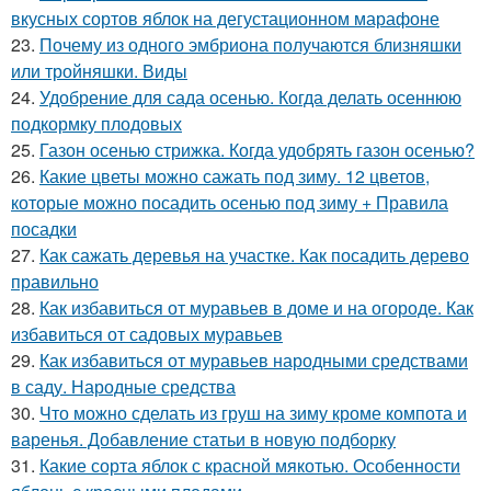
вкусных сортов яблок на дегустационном марафоне
23.
Почему из одного эмбриона получаются близняшки
или тройняшки. Виды
24.
Удобрение для сада осенью. Когда делать осеннюю
подкормку плодовых
25.
Газон осенью стрижка. Когда удобрять газон осенью?
26.
Какие цветы можно сажать под зиму. 12 цветов,
которые можно посадить осенью под зиму + Правила
посадки
27.
Как сажать деревья на участке. Как посадить дерево
правильно
28.
Как избавиться от муравьев в доме и на огороде. Как
избавиться от садовых муравьев
29.
Как избавиться от муравьев народными средствами
в саду. Народные средства
30.
Что можно сделать из груш на зиму кроме компота и
варенья. Добавление статьи в новую подборку
31.
Какие сорта яблок с красной мякотью. Особенности