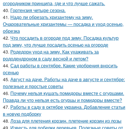
огородником принципа, где и что лучше сажать.
40.
Гортензия четыре сезона.
41.
Надо ли обрезать хризантему на зиму.
Очаровательные хризантемы — посадка и уход осенью,
обрезка
42.
Что посадить в огороде под зиму. Посадка культур
под зиму, что лучше посадить осенью на огороде
43.
Родедорн уход на зиму. Как ухаживать за
рододендроном в саду весной и летом?
44.
Сад работы в сентябре. Какие удобрения вносить
осенью
45.
Август на даче. Работы на даче в августе и сентябре:
полезные и простые советы
46.
Почему нельзя кушать помидоры вместе с огурцами.
Правда ли что нельзя есть огурцы и помидоры вместе?
47.
Работы в саду в октябре украина. Добавление статьи
в новую подборку
48.
Лоза для плетения корзин. плетение корзин из лозы
49.
Известь для побелки деревьев. Полезные советы от