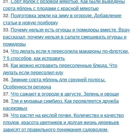
31.
Сорт яблок с розовой мякотью. Как были выведены
сорта яблонь с плодами с красной мякотью
32.
Подготовка земли на зиму в огороде. Добавление
статьи в новую подборку
33.
Почему нельзя есть огурцы и помидоры вместе. Врач
рассказал, почему нельзя в салате смешивать огурцы и
помидоры
34.
Что делать если я пересолила макароны по-флотски.
? 5 способов, как исправить
35.
Как можно исправить пересоленные блюда. Что
делать если пересолил еду
36.
Зимние сорта яблонь для средней полосы.
Особенности региона
37.
Что сажают в огороде в августе. Зелень и овощи
38.
Тля и муравьи симбиоз. Как проявляется дружба
насекомых
39.
Что растет на кислой почве. Количество и качество
плодов, красота цветников и долгая жизнь деревьев
зависят от правильного понимания садоводом-