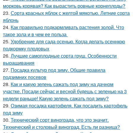
морковь корявая? Как вырастить ровные корнеплоды?
23.
Сорта красных яблок с желтой мякотью. Летние сорта
яблонь
24.
Как правильно подкармливать растения золой. Что
такое зола и в чем ее польза
25.
Удобрение для сада осенью. Когда делать осеннюю
подкормку плодовых
26.
Лучшие самоплодные сорта груш. Особенности
выращивания
27.
Посадка культур под зиму. Общие правила
подзимних посевов
28.
Как и какую зелень сажать под зиму на дачном
участке. Посади сейчас и весной будешь с зеленью на 3
недели раньше! Какую зелень сажать под зиму?
29.
Озимая посадка картофеля. Как посадить картофель
под зиму
30.
Технический сорт винограда, что это значит.
Технический и столовый виноград. Есть ли разница?