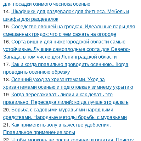
для посадки озимого чеснока осенью
14.
Шкафчики для раздевалок для фитнеса. Мебель и
шкафы для раздевалок
15.
Соседство овощей на грядках. Идеальные пары для
смешанных грядок: что с чем сажать на огороде
16.
Сорта вишни для нижегородской области самые
устойчивые. Лучшие самоплодные сорта для Северо-
Запада, в том числе для Ленинградской области
17.
Как и когда правильно проводить осеннюю.. Когда
проводить осеннюю обрезку
18.
Осенний уход за хризантемами. Уход за
хризантемами осенью и подготовка к зимнему укрытию
19.
Когда пересаживать лилии и как делать это
правильно. Пересадка лилий: когда лучше это делать
20.
Борьба с садовыми муравьями народными
средствами. Народные методы борьбы с муравьями
21.
Как применять золу в качестве удобрения.
Правильное применение золы
22.
Чтобы морковь не росла корявая и рогатая. Почему