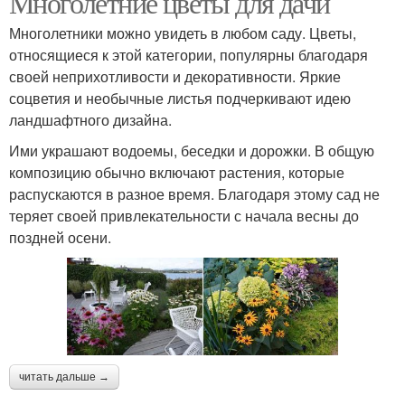
Многолетние цветы для дачи
Многолетники можно увидеть в любом саду. Цветы,
относящиеся к этой категории, популярны благодаря
своей неприхотливости и декоративности. Яркие
Цвета для клумбы
Долгоцветущие цветы
соцветия и необычные листья подчеркивают идею
ландшафтного дизайна.
Ими украшают водоемы, беседки и дорожки. В общую
композицию обычно включают растения, которые
Однолетние цвета
Цвета в открытый грунт
распускаются в разное время. Благодаря этому сад не
теряет своей привлекательности с начала весны до
поздней осени.
Цвета на рассаду
Яркие цвета
читать дальше →