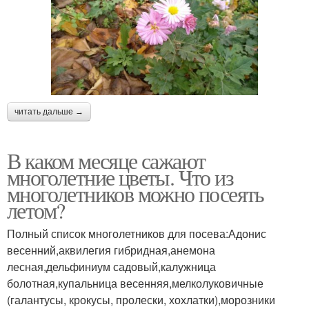
читать дальше →
В каком месяце сажают
многолетние цветы. Что из
многолетников можно посеять
летом?
Полный список многолетников для посева:Адонис
весенний,аквилегия гибридная,анемона
лесная,дельфиниум садовый,калужница
болотная,купальница весенняя,мелколуковичные
(галантусы, крокусы, пролески, хохлатки),морозники