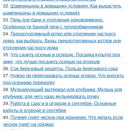
32.
Шампиньоны в домашних условиях. Как вырастить
шампиньоны в домашних условиях
33.
Печь для бани и отопления одновременно.
Особенности банной печи с теплообменником
34.
Твердотопливный котел для отопления частного
дома, как выбрать. Виды твердотопливных котлов для
отопления частного дома
35.
Что садить осенью в огороде. Посадка культур под
зиму, что лучше посадить осенью на огороде
36.
Сок березовый рецепты. Польза березового сока
37.
Нужно ли перепахивать осенью огород. Что вносить
под осеннюю перекопку
38.
Мульчирующий материал для клубники. Мульча для
клубники: для чего надо мульчировать почву
39.
Работа в саду и в огороде в сентябре. Основные
работы в огороде в сентябре
40.
Почему гниет чеснок при хранении. Что делать если
чеснок гниет на грядках