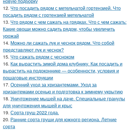
новую подборку
12.
Что посадить рядом с метельчатой гортензией. Что
посадить рядом с гортензией метельчатой
13.
Что рядом с чем сажать на грядках. Что с чем сажать:
Какие овощи можно садить рядом, чтобы увеличить
урожай
14.
Можно ли сажать лук и чеснок рядом. Что собой
представляют лук и чеснок?
15.
Что сажать рядом с чесноком
16.
Как вырастить зимой дома клубнику. Как посадить и
вырастить на подоконнике — особенности, условия и
пошаговые инструкции
17.
Осенний уход за хризантемами. Уход за
хризантемами осенью и подготовка к зимнему укрытию
18.
Уничтожение мышей на даче. Специальные гранулы
для уничтожения мышей и крыс
19.
Сорта груш 2022 года.
20.
Ранние сорта груши для южного региона. Летние
сорта