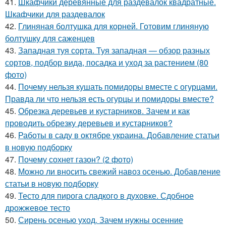
41.
Шкафчики деревянные для раздевалок квадратные.
Шкафчики для раздевалок
42.
Глиняная болтушка для корней. Готовим глиняную
болтушку для саженцев
43.
Западная туя сорта. Туя западная — обзор разных
сортов, подбор вида, посадка и уход за растением (80
фото)
44.
Почему нельзя кушать помидоры вместе с огурцами.
Правда ли что нельзя есть огурцы и помидоры вместе?
45.
Обрезка деревьев и кустарников. Зачем и как
проводить обрезку деревьев и кустарников?
46.
Работы в саду в октябре украина. Добавление статьи
в новую подборку
47.
Почему сохнет газон? (2 фото)
48.
Можно ли вносить свежий навоз осенью. Добавление
статьи в новую подборку
49.
Тесто для пирога сладкого в духовке. Сдобное
дрожжевое тесто
50.
Сирень осенью уход. Зачем нужны осенние