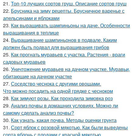
21.
Топ-10 лучших сортов груш. Описание сортов груш
22.
Брусника на зиму рецепты. Брусничное варенье с
апельсинами и яблоками
23.
Как выращивать шампиньоны на даче. Особенности
выращивания в теплице
24.
Выращивание шампиньонов в подвале. Каким
должен быть подвал для выращивания грибов
25.
Как прогнать муравьев с участка. Растения - враги
садовых муравьев
26.
Уничтожение муравьев на дачном участке. Муравьи,
обитающие на дачном участке
27.
Соседство чеснока с другими овощами.
Что можно посадить на одной грядке с чесноком
28.
Как зимуют розы. Как проходила зимовка роз
29.
Анализ почвы в домашних условиях. Можно ли
самому сделать анализ почвы?
30.
Как узнать, какая почва. Методы оценки грунта
31.
Сорт яблок с розовой мякотью. Как были выведены
сорта яблонь с плодами с красной мякотью