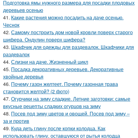
Подготовка ямы нужного размера для посадки плодовых
деревьев осенью
41.
Какие растения можно посадить на даче осенью.
Чеснок
42.
Самому построить дом новой кровли поверх старого
шифера. Ондулин поверх шифера?
43.
Шкафчик для одежды для раздевалок. Шкафчики для
раздевалок
44.
Слизни на даче. Жизненный цикл
45.
Посадка декоративных деревьев. Декоративные
хвойные деревья
46.
Почему газон желтеет. Почему газонная трава
становится желтой? (2 фото)
47.
Огурчики на зиму сладкие. Летние заготовки: самые
вкусные рецепты сладких огурцов на зиму
48.
Посев под зиму цветов и овощей. Посев под зиму –
за и против
49.
Куда деть глину после копки колодца. Как
использовать глину, оставшуюся от рытья колодца