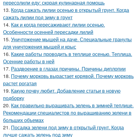
пересолили еду: скорая кулинарная помощь
13.
Когда сажать лилии осенью в открытый грунт. Когда
сажать лилии под зиму в грунт
14.
Как и когда пересаживают лилии осенью.
Особенности осенней пересадки лилий
15.
Уничтожение мышей на даче. Специальные гранулы
для уничтожения мышей и крыс
16.
Какие работы проводить в теплице осенью. Теплица.
Осенние работы в ней
17.
Раздвоение в глазах причины. Причины диплопии
18.
Почему морковь вырастает корявой. Почему морковь
растет рогатая
19.
Какую почву любит. Добавление статьи в новую
подборку
20.
Как правильно выращивать зелень в зимней теплице.
Рекомендации специалистов по выращиванию зелени в
больших объемах
21.
Посадка зелени под зиму в открытый грунт. Когда
лучше сажать зелень под зиму