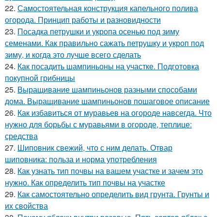
22.
Самостоятельная конструкция капельного полива
огорода. Принцип работы и разновидности
23.
Посадка петрушки и укропа осенью под зиму
семенами. Как правильно сажать петрушку и укроп под
зиму, и когда это лучше всего сделать
24.
Как посадить шампиньоны на участке. Подготовка
покупной грибницы
25.
Выращивание шампиньонов разными способами
дома. Выращивание шампиньонов пошаговое описание
26.
Как избавиться от муравьев на огороде навсегда. Что
нужно для борьбы с муравьями в огороде, теплице:
средства
27.
Шиповник свежий, что с ним делать. Отвар
шиповника: польза и норма употребления
28.
Как узнать тип почвы на вашем участке и зачем это
нужно. Как определить тип почвы на участке
29.
Как самостоятельно определить вид грунта. Грунты и
их свойства