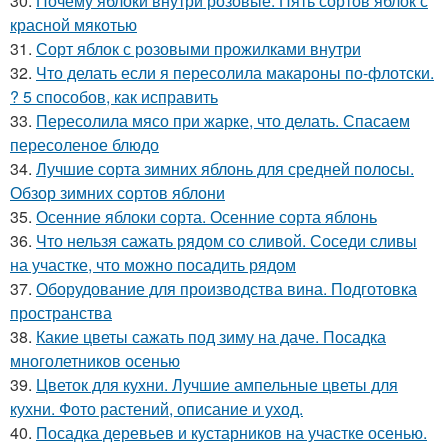
30.
Почему яблоки внутри розовые. Пять сортов яблок с
красной мякотью
31.
Сорт яблок с розовыми прожилками внутри
32.
Что делать если я пересолила макароны по-флотски.
? 5 способов, как исправить
33.
Пересолила мясо при жарке, что делать. Спасаем
пересоленое блюдо
34.
Лучшие сорта зимних яблонь для средней полосы.
Обзор зимних сортов яблони
35.
Осенние яблоки сорта. Осенние сорта яблонь
36.
Что нельзя сажать рядом со сливой. Соседи сливы
на участке, что можно посадить рядом
37.
Оборудование для производства вина. Подготовка
пространства
38.
Какие цветы сажать под зиму на даче. Посадка
многолетников осенью
39.
Цветок для кухни. Лучшие ампельные цветы для
кухни. Фото растений, описание и уход.
40.
Посадка деревьев и кустарников на участке осенью.