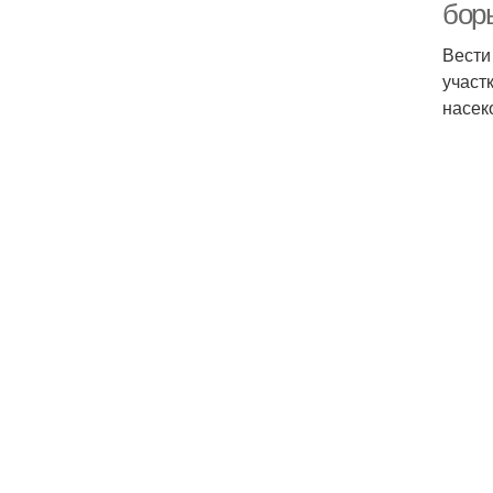
бор
Вести
участ
насек