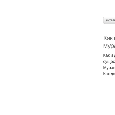
читат
Как 
мур
Как и
сущес
Мурав
Каждо