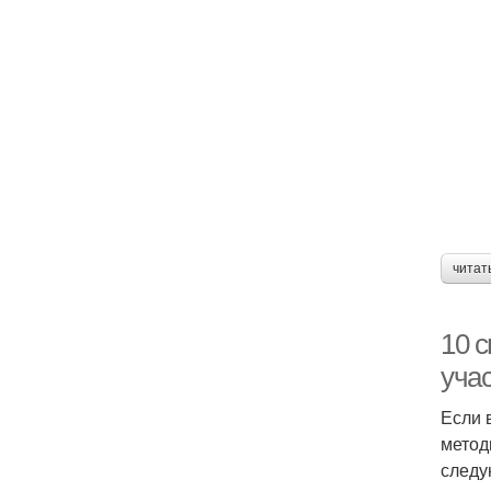
читат
10 с
уча
Если 
метод
следу