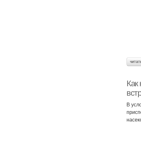
читат
Как
вст
В усл
присп
насек