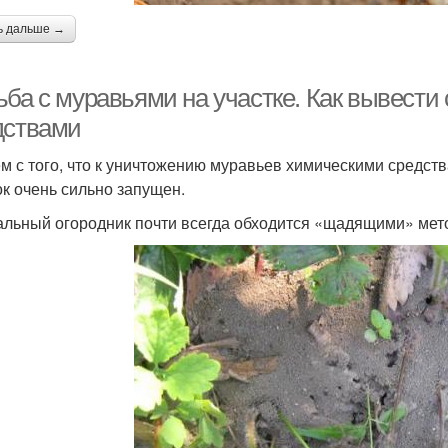
ь дальше →
ьба с муравьями на участке. Как вывест
дствами
м с того, что к уничтожению муравьев химическими средства
ок очень сильно запущен.
льный огородник почти всегда обходится «щадящими» мет