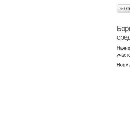
читат
Бор
сре
Начне
участ
Норма