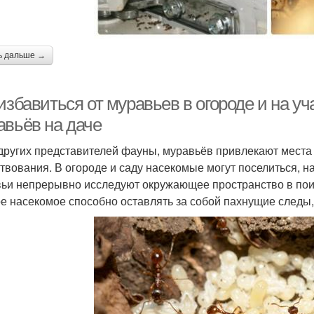
ь дальше →
избавиться от муравьев в огороде и на у
авьёв на даче
 других представителей фауны, муравьёв привлекают места
твования. В огороде и саду насекомые могут поселиться, н
ьи непрерывно исследуют окружающее пространство в поис
е насекомое способно оставлять за собой пахнущие следы,