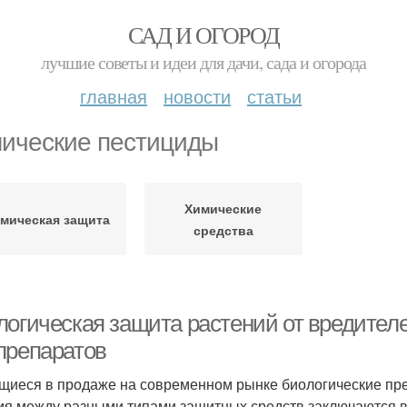
САД И ОГОРОД
лучшие советы и идеи для дачи, сада и огорода
главная
новости
статьи
ические пестициды
Химические
мическая защита
средства
логическая защита растений от вредител
препаратов
иеся в продаже на современном рынке биологические преп
ия между разными типами защитных средств заключаются в