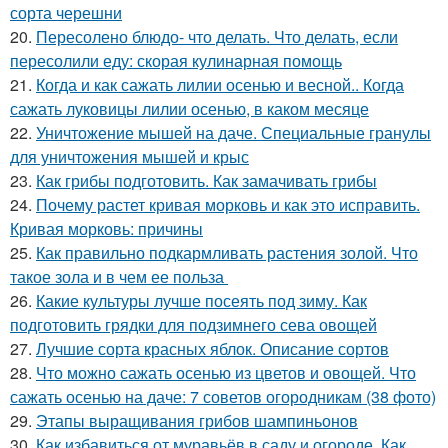
сорта черешни
20.
Пересолено блюдо- что делать. Что делать, если
пересолили еду: скорая кулинарная помощь
21.
Когда и как сажать лилии осенью и весной.. Когда
сажать луковицы лилии осенью, в каком месяце
22.
Уничтожение мышей на даче. Специальные гранулы
для уничтожения мышей и крыс
23.
Как грибы подготовить. Как замачивать грибы
24.
Почему растет кривая морковь и как это исправить.
Кривая морковь: причины
25.
Как правильно подкармливать растения золой. Что
такое зола и в чем ее польза
26.
Какие культуры лучше посеять под зиму. Как
подготовить грядки для подзимнего сева овощей
27.
Лучшие сорта красных яблок. Описание сортов
28.
Что можно сажать осенью из цветов и овощей. Что
сажать осенью на даче: 7 советов огородникам (38 фото)
29.
Этапы выращивания грибов шампиньонов
30.
Как избавиться от муравьёв в саду и огороде. Как