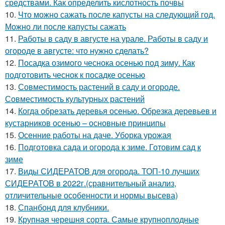
средствами. Как определить кислотность почвы
10.
Что можно сажать после капусты на следующий год.
Можно ли после капусты сажать
11.
Работы в саду в августе на урале. Работы в саду и
огороде в августе: что нужно сделать?
12.
Посадка озимого чеснока осенью под зиму. Как
подготовить чеснок к посадке осенью
13.
Совместимость растений в саду и огороде.
Совместимость культурных растений
14.
Когда обрезать деревья осенью. Обрезка деревьев и
кустарников осенью – основные принципы
15.
Осенние работы на даче. Уборка урожая
16.
Подготовка сада и огорода к зиме. Готовим сад к
зиме
17.
Виды СИДЕРАТОВ для огорода. ТОП-10 лучших
СИДЕРАТОВ в 2022г.(сравнительный анализ,
отличительные особенности и нормы высева)
18.
Спанбонд для клубники.
19.
Крупная черешня сорта. Самые крупноплодные