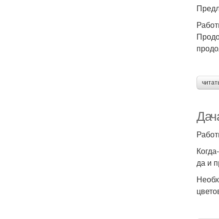
Предл
Работ
Продо
продо
читат
Дача
Работ
Когда-
да и 
Необх
цвето