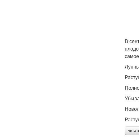
В сен
плодо
самое
Лунны
Растущ
Полно
Убыва
Новол
Расту
читат