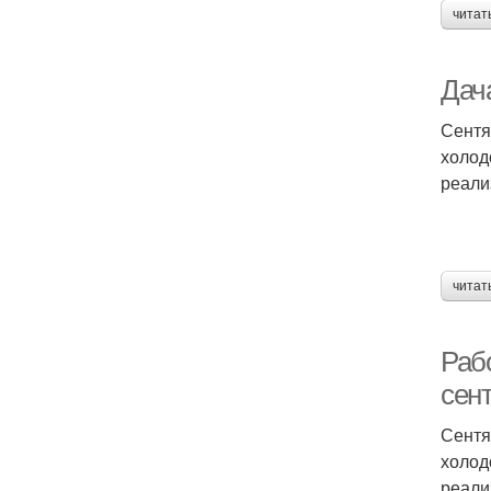
читат
Дач
Сентя
холод
реали
читат
Раб
сен
Сентя
холод
реали