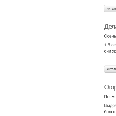
читат
Дел
Осень
1.В с
они х
читат
Ого
Посмо
Выдел
больш