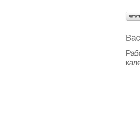
читат
Вас
Раб
кал