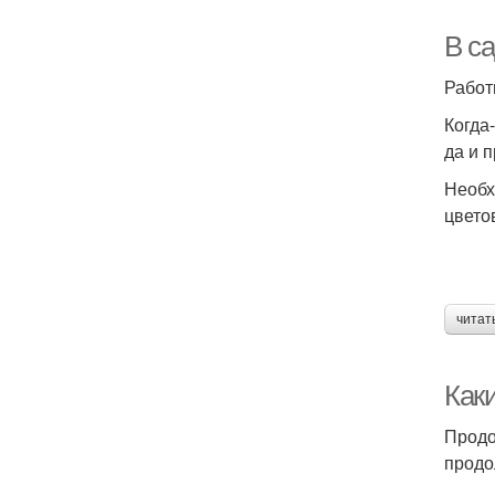
В са
Работ
Когда-
да и 
Необх
цвето
читат
Каки
Продо
продо