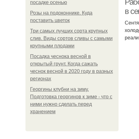
Раб
посадке осенью
в с
Розы на подоконнике. Куда
поставить цветок
Сентя
холод
Три самых лучших сорта крупных
реали
слив. Виды сортов сливы с самыми
крупными плодами
Посадка чеснока весной в
открытый грунт. Когда сажать
чеснок весной в 2020 году в разных
регионах
Георгины клубни на зиму.
Подготовка георгинов к зиме - что с
ними нужно сделать перед
хранением