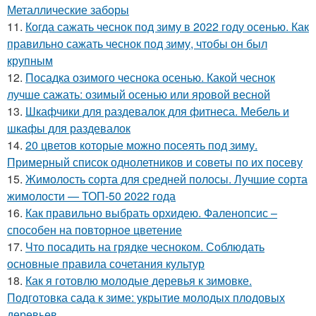
Металлические заборы
11.
Когда сажать чеснок под зиму в 2022 году осенью. Как
правильно сажать чеснок под зиму, чтобы он был
крупным
12.
Посадка озимого чеснока осенью. Какой чеснок
лучше сажать: озимый осенью или яровой весной
13.
Шкафчики для раздевалок для фитнеса. Мебель и
шкафы для раздевалок
14.
20 цветов которые можно посеять под зиму.
Примерный список однолетников и советы по их посеву
15.
Жимолость сорта для средней полосы. Лучшие сорта
жимолости — ТОП-50 2022 года
16.
Как правильно выбрать орхидею. Фаленопсис –
способен на повторное цветение
17.
Что посадить на грядке чесноком. Соблюдать
основные правила сочетания культур
18.
Как я готовлю молодые деревья к зимовке.
Подготовка сада к зиме: укрытие молодых плодовых
деревьев