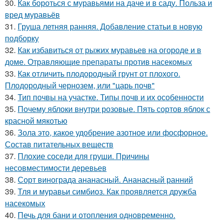
30.
Как бороться с муравьями на даче и в саду. Польза и
вред муравьёв
31.
Груша летняя ранняя. Добавление статьи в новую
подборку
32.
Как избавиться от рыжих муравьев на огороде и в
доме. Отравляющие препараты против насекомых
33.
Как отличить плодородный грунт от плохого.
Плодородный чернозем, или "царь почв"
34.
Тип почвы на участке. Типы почв и их особенности
35.
Почему яблоки внутри розовые. Пять сортов яблок с
красной мякотью
36.
Зола это, какое удобрение азотное или фосфорное.
Состав питательных веществ
37.
Плохие соседи для груши. Причины
несовместимости деревьев
38.
Сорт винограда ананасный. Ананасный ранний
39.
Тля и муравьи симбиоз. Как проявляется дружба
насекомых
40.
Печь для бани и отопления одновременно.