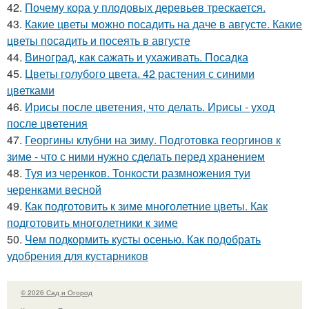
42.
Почему кора у плодовых деревьев трескается.
43.
Какие цветы можно посадить на даче в августе. Какие
цветы посадить и посеять в августе
44.
Виноград, как сажать и ухаживать. Посадка
45.
Цветы голубого цвета. 42 растения с синими
цветками
46.
Ирисы после цветения, что делать. Ирисы - уход
после цветения
47.
Георгины клубни на зиму. Подготовка георгинов к
зиме - что с ними нужно сделать перед хранением
48.
Туя из черенков. Тонкости размножения туи
черенками весной
49.
Как подготовить к зиме многолетние цветы. Как
подготовить многолетники к зиме
50.
Чем подкормить кусты осенью. Как подобрать
удобрения для кустарников
© 2026 Сад и Огород