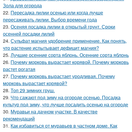
Зола для огорода
22.
Пересадка лилии осенью или когда лучше
пересаживать лилии. Выбор времени года
23.
Осеняя посадка лилии в открытый грунт. Сроки
осенней посадки лилий
24.
Сульфат магния удобрение применение. Как понять,
что растение испытывает дефицит магния?
25.
Лучшие осенние сорта яблонь. Осенние сорта яблонь
26.
Почему морковь вырастает корявой. Почему морковь
растет рогатая
27.
Почему морковь вырастает уродливая. Почему
морковь вырастает корявой?
28.
Топ 29 зимних груш.
29.
Что сажают под зиму на огороде осенью. Посадка
культур под зиму, что лучше посадить осенью на огороде
30.
Муравьи на дачном участке. В качестве
рекомендаций
31.
Как избавиться от муравьев в частном доме. Как