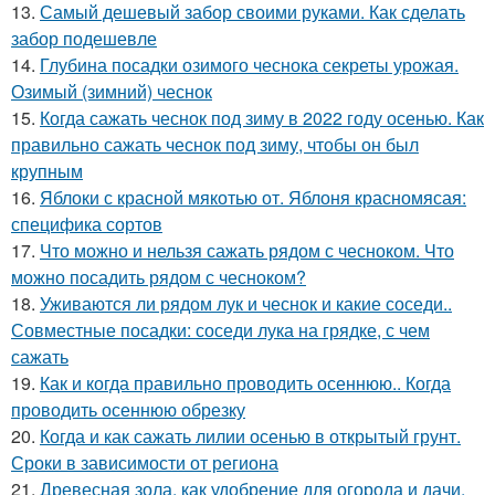
13.
Самый дешевый забор своими руками. Как сделать
забор подешевле
14.
Глубина посадки озимого чеснока секреты урожая.
Озимый (зимний) чеснок
15.
Когда сажать чеснок под зиму в 2022 году осенью. Как
правильно сажать чеснок под зиму, чтобы он был
крупным
16.
Яблоки с красной мякотью от. Яблоня красномясая:
специфика сортов
17.
Что можно и нельзя сажать рядом с чесноком. Что
можно посадить рядом с чесноком?
18.
Уживаются ли рядом лук и чеснок и какие соседи..
Совместные посадки: соседи лука на грядке, с чем
сажать
19.
Как и когда правильно проводить осеннюю.. Когда
проводить осеннюю обрезку
20.
Когда и как сажать лилии осенью в открытый грунт.
Сроки в зависимости от региона
21.
Древесная зола, как удобрение для огорода и дачи.