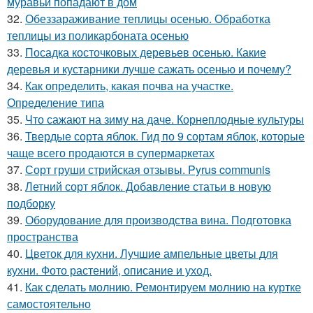
муравьи попадают в дом
32.
Обеззараживание теплицы осенью. Обработка
теплицы из поликарбоната осенью
33.
Посадка косточковых деревьев осенью. Какие
деревья и кустарники лучше сажать осенью и почему?
34.
Как определить, какая почва на участке.
Определение типа
35.
Что сажают на зиму на даче. Корнеплодные культуры
36.
Твердые сорта яблок. Гид по 9 сортам яблок, которые
чаще всего продаются в супермаркетах
37.
Сорт груши стрийская отзывы. Pyrus communis
38.
Летний сорт яблок. Добавление статьи в новую
подборку
39.
Оборудование для производства вина. Подготовка
пространства
40.
Цветок для кухни. Лучшие ампельные цветы для
кухни. Фото растений, описание и уход.
41.
Как сделать молнию. Ремонтируем молнию на куртке
самостоятельно