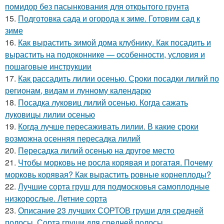
помидор без пасынкования для открытого грунта
15.
Подготовка сада и огорода к зиме. Готовим сад к
зиме
16.
Как вырастить зимой дома клубнику. Как посадить и
вырастить на подоконнике — особенности, условия и
пошаговые инструкции
17.
Как рассадить лилии осенью. Сроки посадки лилий по
регионам, видам и лунному календарю
18.
Посадка луковиц лилий осенью. Когда сажать
луковицы лилии осенью
19.
Когда лучше пересаживать лилии. В какие сроки
возможна осенняя пересадка лилий
20.
Пересадка лилий осенью на другое место
21.
Чтобы морковь не росла корявая и рогатая. Почему
морковь корявая? Как вырастить ровные корнеплоды?
22.
Лучшие сорта груш для подмосковья самоплодные
низкорослые. Летние сорта
23.
Описание 23 лучших СОРТОВ груши для средней
полосы. Сорта груши для средней полосы