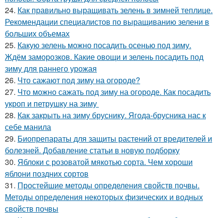
24.
Как правильно выращивать зелень в зимней теплице.
Рекомендации специалистов по выращиванию зелени в
больших объемах
25.
Какую зелень можно посадить осенью под зиму.
Ждём заморозков. Какие овощи и зелень посадить под
зиму для раннего урожая
26.
Что сажают под зиму на огороде?
27.
Что можно сажать под зиму на огороде. Как посадить
укроп и петрушку на зиму
28.
Как закрыть на зиму бруснику. Ягода-брусника нас к
себе манила
29.
Биопрепараты для защиты растений от вредителей и
болезней. Добавление статьи в новую подборку
30.
Яблоки с розоватой мякотью сорта. Чем хороши
яблони поздних сортов
31.
Простейшие методы определения свойств почвы.
Методы определения некоторых физических и водных
свойств почвы