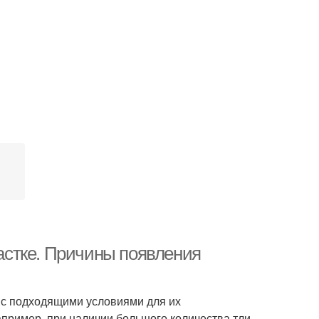
частке. Причины появления
 с подходящими условиями для их
апример, при наличии большого количества тли.