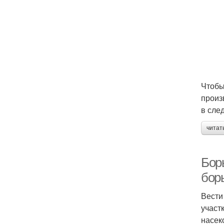
Чтобы
произ
в сле
читат
Бор
бор
Вести
участ
насек