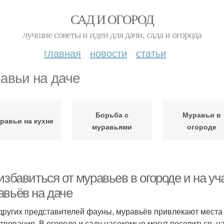
САД И ОГОРОД
лучшие советы и идеи для дачи, сада и огорода
главная
новости
статьи
авьи на даче
Борьба с
Муравьи в
равьи на кухне
муравьями
огороде
избавиться от муравьев в огороде и на у
авьёв на даче
 других представителей фауны, муравьёв привлекают места
твования. В огороде и саду насекомые могут поселиться, н