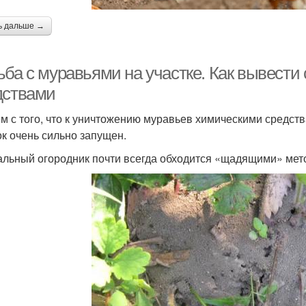
ь дальше →
ьба с муравьями на участке. Как вывест
дствами
м с того, что к уничтожению муравьев химическими средства
ок очень сильно запущен.
льный огородник почти всегда обходится «щадящими» мет