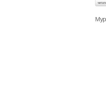
читат
Мура