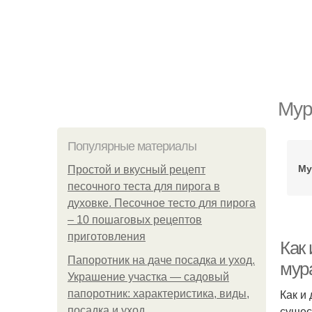
Мур
Популярные материалы
Му
Простой и вкусный рецепт
песочного теста для пирога в
духовке. Песочное тесто для пирога
– 10 пошаговых рецептов
приготовления
Как 
Папоротник на даче посадка и уход.
мур
Украшение участка — садовый
Как и
папоротник: характеристика, виды,
сущес
посадка и уход