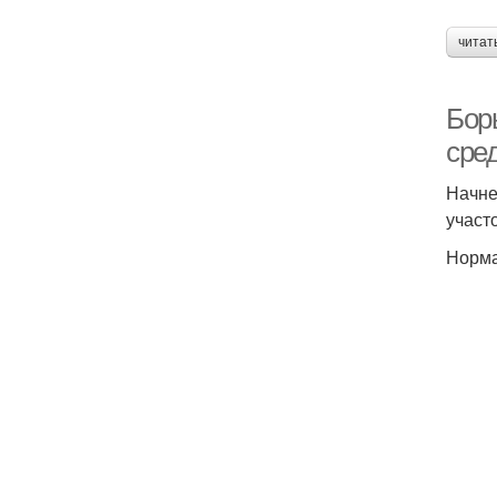
читат
Бор
сре
Начне
участ
Норма