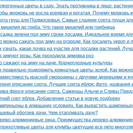
лергенные цветы в саду. Знать противника в лицо: растен
обы морковь не росла корявая и рогатая. Почему морковь
рта груш для Подмосковья. Самые сладкие сорта груши дл
 мицелия до гриба. Что такое мицелий или грибница
садка зелени под зиму сроки посадки. Идеальное время дл
о можно сажать под зиму на огороде. Как посадить укроп и 
к узнать, какая почва на участке для посадки растений. Лу
к зимуют розы. Как проходила зимовка роз
о сажают на зиму на даче. Корнеплодные культуры
к правильно подкормить комнатные цветы золой. Как можно
вместимость красной смородины с другими деревьями и ку
лоня описание сорта. Лучшие сорта яблок: фото, названия и
ива фрося описание сорта. Саженцы Алычи и Сливы Предз
тний сорт яблок. Добавление статьи в новую подборку
мпиньоны в домашних условиях. Как вырастить шампиньо
шевый обогрев дачи. Чем отапливать дачу?
рево алюминиевые окна. Преимущества дерево-алюминие
прихотливые цветы для клумбы цветущие все лето многоле