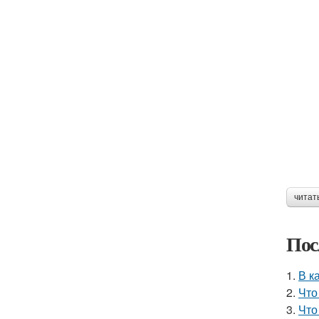
читат
Пос
1.
В к
2.
Что
3.
Что