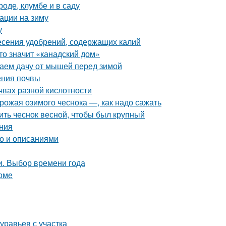
роде, клумбе и в саду
вации на зиму
у
несения удобрений, содержащих калий
то значит «канадский дом»
аем дачу от мышей перед зимой
ления почвы
чвах разной кислотности
урожая озимого чеснока —, как надо сажать
ить чеснок весной, чтобы был крупный
ния
то и описаниями
и. Выбор времени года
оме
уравьев с участка