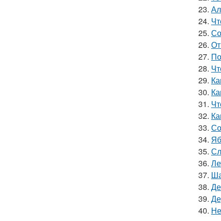
23.
Ал
24.
Чт
25.
Со
26.
От
27.
По
28.
Чт
29.
Ка
30.
Ка
31.
Чт
32.
Ка
33.
Со
34.
Яб
35.
Сл
36.
Ле
37.
Ша
38.
Де
39.
Де
40.
Не