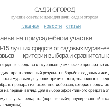
САД И ОГОРОД
лучшие советы и идеи для дачи, сада и огорода
главная
новости
статьи
авьи на приусадебном участке
-15 лучших средств от садовых муравьев
авьев — критерии выбора и сравнительна
тицидные средства от муравьев (химические препараты) исп
одим гарантированный результат в борьбе с садовыми ил
нности муравьев до уровня критического; «народные» сред
ыбрать препарат из такого многообразия, которое предлагае
ся на первый взгляд. Для выбора эффективного средства о
рму выпуска препарата (порошковый/гранулированный инсек
ая ловушка)