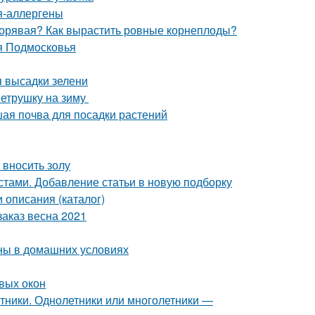
ия-аллергены
 корявая? Как вырастить ровные корнеплоды?
я Подмосковья
я высадки зелени
петрушку на зиму
чшая почва для посадки растений
 вносить золу
стами. Добавление статьи в новую подборку
 описания (каталог)
аказ весна 2021
ны в домашних условиях
вых окон
тники. Однолетники или многолетники —