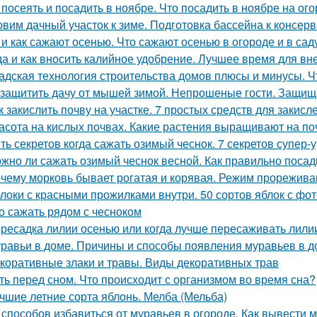
 посеять и посадить в ноябре. Что посадить в ноябре на ого
овим дачный участок к зиме. Подготовка бассейна к консер
 и как сажают осенью. Что сажают осенью в огороде и в сад
да и как вносить калийное удобрение. Лучшее время для в
адская технология строительства домов плюсы и минусы. Ч
 защитить дачу от мышей зимой. Непрошеные гости. Защищ
к закислить почву на участке. 7 простых средств для закис
асота на кислых почвах. Какие растения выращивают на по
ть секретов когда сажать озимый чеснок. 7 секретов супер-
жно ли сажать озимый чеснок весной. Как правильно посад
чему морковь бывает рогатая и корявая. Режим прорежива
локи с красными прожилками внутри. 50 сортов яблок с фо
о сажать рядом с чесноком
ресадка лилии осенью или когда лучше пересаживать лили
равьи в доме. Причины и способы появления муравьев в д
коративные злаки и травы. Виды декоративных трав
ть перед сном. Что происходит с организмом во время сна?
чшие летние сорта яблонь. Мелба (Мельба)
 способов избавиться от муравьев в огороде. Как вывести м