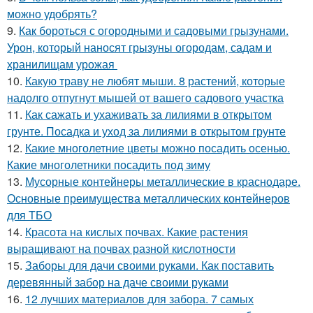
можно удобрять?
9.
Как бороться с огородными и садовыми грызунами.
Урон, который наносят грызуны огородам, садам и
хранилищам урожая
10.
Какую траву не любят мыши. 8 растений, которые
надолго отпугнут мышей от вашего садового участка
11.
Как сажать и ухаживать за лилиями в открытом
грунте. Посадка и уход за лилиями в открытом грунте
12.
Какие многолетние цветы можно посадить осенью.
Какие многолетники посадить под зиму
13.
Мусорные контейнеры металлические в краснодаре.
Основные преимущества металлических контейнеров
для ТБО
14.
Красота на кислых почвах. Какие растения
выращивают на почвах разной кислотности
15.
Заборы для дачи своими руками. Как поставить
деревянный забор на даче своими руками
16.
12 лучших материалов для забора. 7 самых