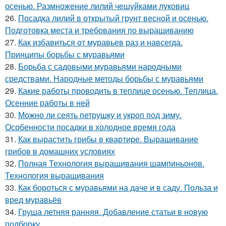
осенью. Размножение лилий чешуйками луковиц
26.
Посадка лилий в открытый грунт весной и осенью.
Подготовка места и требования по выращиванию
27.
Как избавиться от муравьев раз и навсегда.
Принципы борьбы с муравьями
28.
Борьба с садовыми муравьями народными
средствами. Народные методы борьбы с муравьями
29.
Какие работы проводить в теплице осенью. Теплица.
Осенние работы в ней
30.
Можно ли сеять петрушку и укроп под зиму.
Особенности посадки в холодное время года
31.
Как вырастить грибы в квартире. Выращивание
грибов в домашних условиях
32.
Полная Технология выращивания шампиньонов.
Технология выращивания
33.
Как бороться с муравьями на даче и в саду. Польза и
вред муравьёв
34.
Груша летняя ранняя. Добавление статьи в новую
подборку