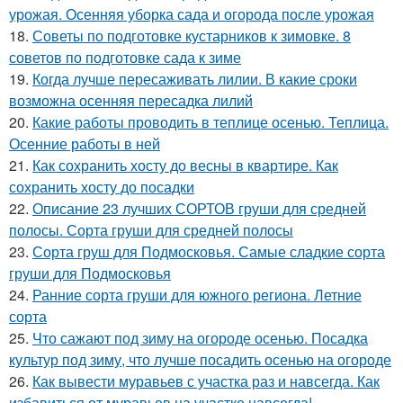
урожая. Осенняя уборка сада и огорода после урожая
18.
Советы по подготовке кустарников к зимовке. 8
советов по подготовке сада к зиме
19.
Когда лучше пересаживать лилии. В какие сроки
возможна осенняя пересадка лилий
20.
Какие работы проводить в теплице осенью. Теплица.
Осенние работы в ней
21.
Как сохранить хосту до весны в квартире. Как
сохранить хосту до посадки
22.
Описание 23 лучших СОРТОВ груши для средней
полосы. Сорта груши для средней полосы
23.
Сорта груш для Подмосковья. Самые сладкие сорта
груши для Подмосковья
24.
Ранние сорта груши для южного региона. Летние
сорта
25.
Что сажают под зиму на огороде осенью. Посадка
культур под зиму, что лучше посадить осенью на огороде
26.
Как вывести муравьев с участка раз и навсегда. Как
избавиться от муравьев на участке навсегда!