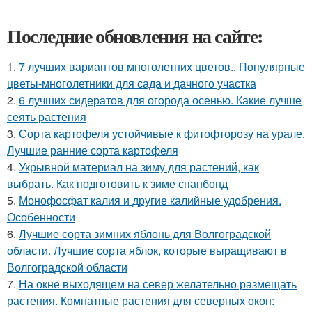
Последние обновления на сайте:
1.
7 лучших вариантов многолетних цветов.. Популярные
цветы-многолетники для сада и дачного участка
2.
6 лучших сидератов для огорода осенью. Какие лучше
сеять растения
3.
Сорта картофеля устойчивые к фитофторозу на урале.
Лучшие ранние сорта картофеля
4.
Укрывной материал на зиму для растений, как
выбрать. Как подготовить к зиме спанбонд
5.
Монофосфат калия и другие калийные удобрения.
Особенности
6.
Лучшие сорта зимних яблонь для Волгоградской
области. Лучшие сорта яблок, которые выращивают в
Волгоградской области
7.
На окне выходящем на север желательно размещать
растения. Комнатные растения для северных окон: