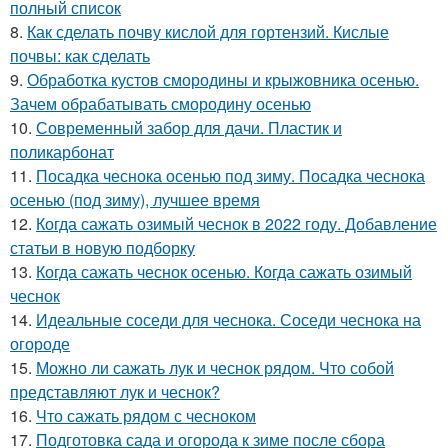
полный список
8.
Как сделать почву кислой для гортензий. Кислые
почвы: как сделать
9.
Обработка кустов смородины и крыжовника осенью.
Зачем обрабатывать смородину осенью
10.
Современный забор для дачи. Пластик и
поликарбонат
11.
Посадка чеснока осенью под зиму. Посадка чеснока
осенью (под зиму), лучшее время
12.
Когда сажать озимый чеснок в 2022 году. Добавление
статьи в новую подборку
13.
Когда сажать чеснок осенью. Когда сажать озимый
чеснок
14.
Идеальные соседи для чеснока. Соседи чеснока на
огороде
15.
Можно ли сажать лук и чеснок рядом. Что собой
представляют лук и чеснок?
16.
Что сажать рядом с чесноком
17.
Подготовка сада и огорода к зиме после сбора