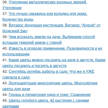
36.
Утепление металлических входных дверей.
Утепление
37.
Что лучше скважина или колодец для дома.
Количество воды
38.
Витарос фунгицид инструкция. Витарос "Avgust" от
болезней 2мл
39.
Чем вспахать землю на даче. Выбираем способ
вспашки тяжелой земли с глиной
40.
Известь в огороде применение. Разновидности и их
использование
41.
Какие цветы можно посадить на даче в августе. Какие
цветы посадить и посеять в августе
42.
Сентябрь октябрь работы в саду. Что же я УЖЕ
сделала в саду:
43.
Долгоцветущие многолетние цветы. Многолетние
цветы для дачи
44.
Герань и пеларгония одно и тоже. Сравнение
45.
Цветы голубого цвета. 42 растения с синими
цветками