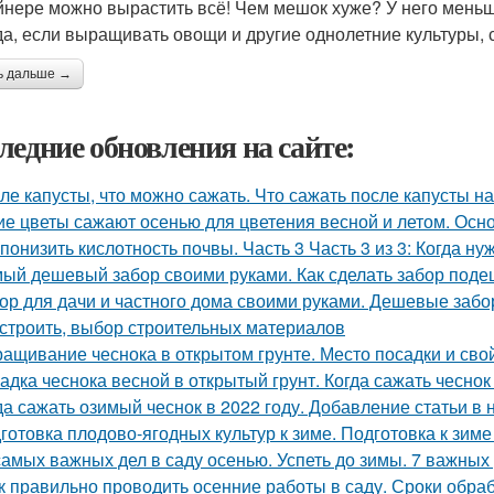
йнере можно вырастить всё! Чем мешок хуже? У него меньш
да, если выращивать овощи и другие однолетние культуры, 
ь дальше →
ледние обновления на сайте:
ле капусты, что можно сажать. Что сажать после капусты н
ие цветы сажают осенью для цветения весной и летом. Ос
 понизить кислотность почвы. Часть 3 Часть 3 из 3: Когда н
ый дешевый забор своими руками. Как сделать забор под
ор для дачи и частного дома своими руками. Дешевые забо
остроить, выбор строительных материалов
ащивание чеснока в открытом грунте. Место посадки и сво
адка чеснока весной в открытый грунт. Когда сажать чеснок
да сажать озимый чеснок в 2022 году. Добавление статьи в
готовка плодово-ягодных культур к зиме. Подготовка к зиме
самых важных дел в саду осенью. Успеть до зимы. 7 важных
к правильно проводить осенние работы в саду. Сроки обра