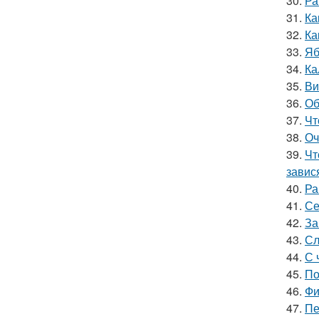
30.
Ра
31.
Ка
32.
Ка
33.
Яб
34.
Ка
35.
Ви
36.
Об
37.
Чт
38.
Оч
39.
Чт
завис
40.
Ра
41.
Се
42.
За
43.
Сл
44.
С 
45.
По
46.
Фи
47.
Пе