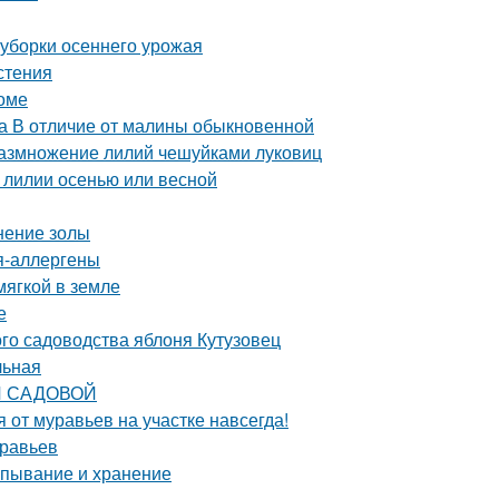
 уборки осеннего урожая
стения
оме
а В отличие от малины обыкновенной
 Размножение лилий чешуйками луковиц
 лилии осенью или весной
нение золы
ия-аллергены
мягкой в земле
е
го садоводства яблоня Кутузовец
льная
КИ САДОВОЙ
я от муравьев на участке навсегда!
уравьев
апывание и хранение