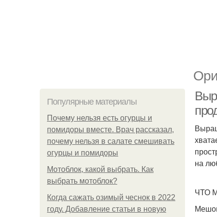
Ори
Выр
Популярные материалы
про
Почему нельзя есть огурцы и
Выращ
помидоры вместе. Врач рассказал,
хвата
почему нельзя в салате смешивать
прост
огурцы и помидоры
на лю
Мотоблок, какой выбрать. Как
выбрать мотоблок?
ЧТО 
Когда сажать озимый чеснок в 2022
Мешок
году. Добавление статьи в новую