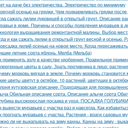
ет на даче без электричества. Электричество по минимуму
регной осенью на грядки. Чем подкармливать грядки после
гда сажать лилии луковицей в открытый грунт. Описание ра
равьи в доме. Причины и способы появления муравьев в д
хнология выращивания ремонтантной малины. Выбор мест
гда и как сажать лилии в открытый грунт весной и осенью.
ресадка лилий осенью на новое место. Когда пересаживать
чшие летние сорта яблонь. Мелба (Мельба)
к применять золу в качестве удобрения. Правильное приме
лергенные цветы в саду. Знать противника в лицо: растен
чему морковь мягкая в земле. Почему морковь становится 
кие цветы цветут в октябре. 10 растений, цветущих в октябр
лоня кутузовская описание. Подходящая для промышленно
ыча Обильная описание сорта. Описание алычи сорта Оби
лубика высокорослая посадка и уход. ПОСАДКА ГОЛУБИ
к вывести муравьев с участка раз и навсегда. Как избавитьс
к прогнать муравьев с участка. Растения - враги садовых м
жно ли не выкапывать на зиму канны. Канны на зиму - вык