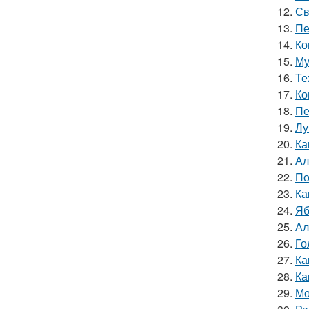
12.
Св
13.
Пе
14.
Ко
15.
Му
16.
Те
17.
Ко
18.
Пе
19.
Лу
20.
Ка
21.
Ал
22.
По
23.
Ка
24.
Яб
25.
Ал
26.
Го
27.
Ка
28.
Ка
29.
Мо