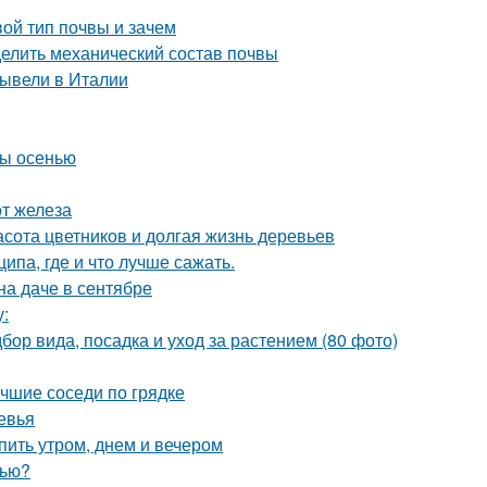
вой тип почвы и зачем
делить механический состав почвы
вывели в Италии
ны осенью
от железа
расота цветников и долгая жизнь деревьев
па, где и что лучше сажать.
на даче в сентябре
у:
бор вида, посадка и уход за растением (80 фото)
учшие соседи по грядке
евья
пить утром, днем и вечером
нью?