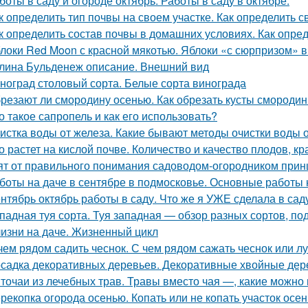
боты в саду и огороде октябрь. Работы в саду в октябре.
к определить тип почвы на своем участке. Как определить с
к определить состав почвы в домашних условиях. Как опре
локи Red Moon с красной мякотью. Яблоки «с сюрпризом» 
лина Бульденеж описание. Внешний вид
ноград столовый сорта. Белые сорта винограда
резают ли смородину осенью. Как обрезать кусты смороди
о такое сапропель и как его использовать?
истка воды от железа. Какие бывают методы очистки воды 
о растет на кислой почве. Количество и качество плодов, к
ят от правильного понимания садоводом-огородником принци
боты на даче в сентябре в подмосковье. Основные работы 
нтябрь октябрь работы в саду. Что же я УЖЕ сделала в сад
падная туя сорта. Туя западная — обзор разных сортов, под
изни на даче. Жизненный цикл
чем рядом садить чеснок. С чем рядом сажать чеснок или л
садка декоративных деревьев. Декоративные хвойные дер
точаи из лечебных трав. Травы вместо чая —, какие можно 
рекопка огорода осенью. Копать или не копать участок осе