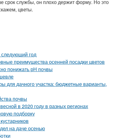
е срок службы, он плохо держит форму. Но это
скажем, цветы.
а следующий год
новные преимущества осенней посадки цветов
ужно понижать рН почвы
ешевле
ры для дачного участка: бюджетные варианты,
йства почвы
 весной в 2020 году в разных регионах
 новую подборку
 кустарников
 дел на даче осенью
ботки