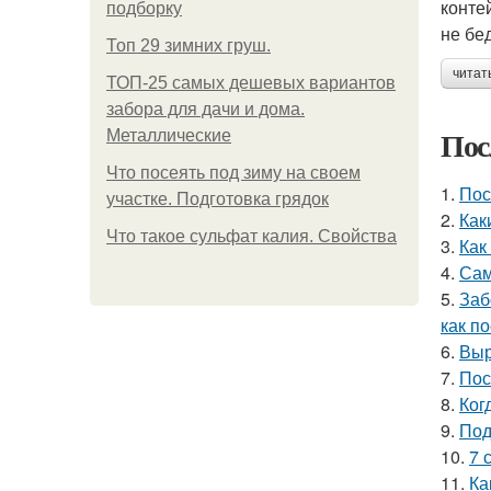
конте
подборку
не бе
Топ 29 зимних груш.
читат
ТОП-25 самых дешевых вариантов
забора для дачи и дома.
Пос
Металлические
Что посеять под зиму на своем
1.
Пос
участке. Подготовка грядок
2.
Как
Что такое сульфат калия. Свойства
3.
Как
4.
Сам
5.
Заб
как п
6.
Выр
7.
Пос
8.
Ког
9.
Под
10.
7 
11.
Ка