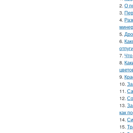
2.
О п
3.
Пер
4.
Раз
минер
5.
Дро
6.
Как
отпуг
7.
Что
8.
Как
цвето
9.
Кра
10.
За
11.
Са
12.
Со
13.
За
как п
14.
Си
15.
Тр