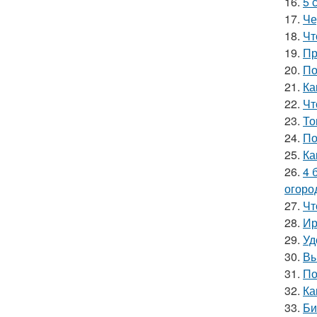
16.
5 
17.
Че
18.
Чт
19.
Пр
20.
По
21.
Ка
22.
Чт
23.
То
24.
По
25.
Ка
26.
4 
огоро
27.
Чт
28.
Ир
29.
Уд
30.
Вы
31.
По
32.
Ка
33.
Би