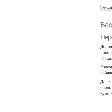
читат
Вас
Пер
Дерев
подоб
Новос
Конеч
сейча
Для к
очень
хуже 