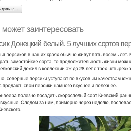
ь дальше →
 может заинтересовать
сик Донецкий белый. 5 лучших сортов пе
ья персиков в наших краях обычно живут пять-восемь лет.
рать зимостойкие сорта, то продолжительность жизни можно 
елковский дожил в коллекции аж до 28 лет с трех-четырех
но, северные персики уступают по вкусовым качествам южн
с продают, свои персики намного вкуснее и полезнее.
онвеера полезно посадить скороспелый сорт Киевский ранн
 вкусные. Следом за ним, примерно через неделю, поспевае
Киевского.