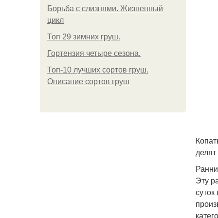
Борьба с слизнями. Жизненный
цикл
Топ 29 зимних груш.
Гортензия четыре сезона.
Топ-10 лучших сортов груш.
Описание сортов груш
Копат
делят
Ранни
Эту р
суток
произ
катег