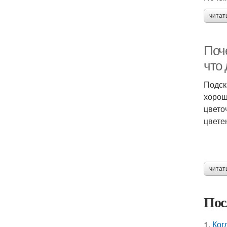
читат
Поче
что 
Подск
хорош
цвето
цвете
читат
Пос
1.
Ког