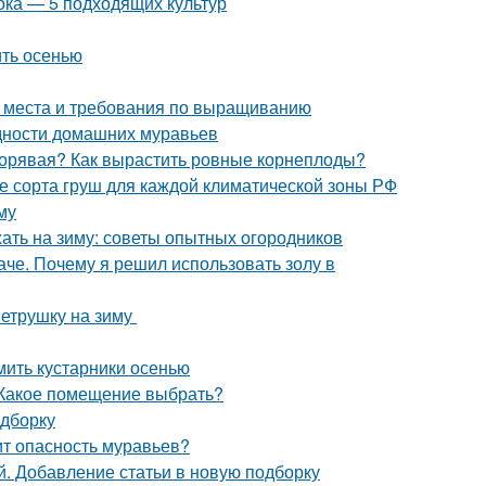
ока — 5 подходящих культур
ить осенью
а места и требования по выращиванию
идности домашних муравьев
 корявая? Как вырастить ровные корнеплоды?
е сорта груш для каждой климатической зоны РФ
му
жать на зиму: советы опытных огородников
че. Почему я решил использовать золу в
петрушку на зиму
ить кустарники осенью
 Какое помещение выбрать?
одборку
оит опасность муравьев?
. Добавление статьи в новую подборку