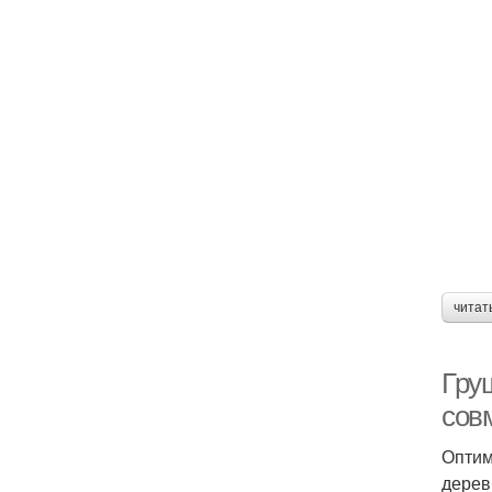
читат
Гру
сов
Оптим
дерев