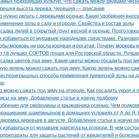
самых подходящих культур. Что сажать между рядками чесн
решня высота дерева. Черешня — описание
о нужно делать с деревьями осенью. Какие удобрения внос
именение золы в саду и огороде. Свойства и состав золы
садка лилий в открытый грунт весной и осенью. Подготовк
к избавиться от муравьев народными средствами. Разнов
обы морковь не росла корявая и рогатая. Почему морковь
п 16 лучших СОРТОВ груши для Ростовской области. Лучши
садка цветов под зиму. Какие цветы можно посадить под зи
кую зелень можно сажать под зиму. Какую зелень можно са
беспроигрышных способа применения древесной золы на да
де
о можно сажать под зиму на огороде. Как посадить укроп и 
исы на зиму. Добавление статьи в новую подборку
обрение для смородины и крыжовника осенью. Чем подкорм
ращивание шампиньонов в домашних условиях от А до Я.
дкормка деревьев в августе. Добавление статьи в новую п
к избавиться от муравьев навсегда на огороде. В чем сост
опрепараты для защиты растений от вредителей и болезней