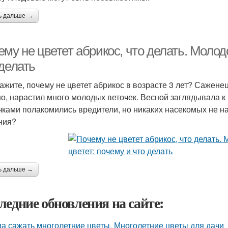
ь дальше →
му не цветет абрикос, что делать. Молод
делать
ажите, почему не цветет абрикос в возрасте 3 лет? Сажене
о, нарастил много молодых веточек. Весной заглядывала к 
чками полакомились вредители, но никаких насекомых не н
ния?
ь дальше →
ледние обновления на сайте:
да сажать многолетние цветы. Многолетние цветы для дачи