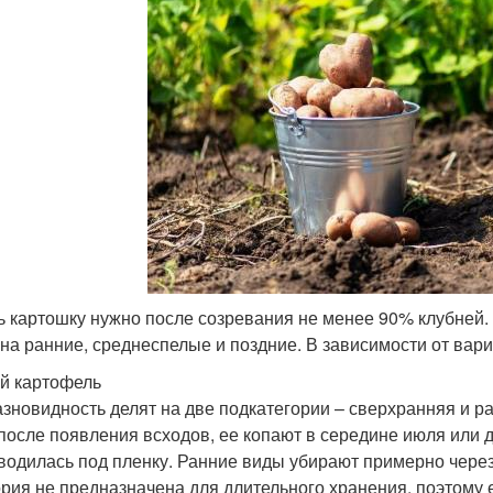
ь картошку нужно после созревания не менее 90% клубней. 
 на ранние, среднеспелые и поздние. В зависимости от вари
й картофель
азновидность делят на две подкатегории – сверхранняя и ра
 после появления всходов, ее копают в середине июля или 
водилась под пленку. Ранние виды убирают примерно через 
ория не предназначена для длительного хранения, поэтому