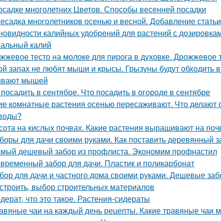
осадке многолетних Цветов. Способы весенней посадки
есадка многолетников осенью и весной. Добавление статьи
новидности калийных удобрений для растений с дозировкам
альный калий
жжевое тесто на молоке для пирога в духовке. Дрожжевое т
ой запах не любят мыши и крысы. Грызуны будут обходить в
ивают мышей
 посадить в сентябре. Что посадить в огороде в сентябре
ие комнатные растения осенью пересаживают. Что делают
воды?
сота на кислых почвах. Какие растения выращивают на поч
боры для дачи своими руками. Как поставить деревянный з
мый дешевый забор из профлиста. Экономим профнастил
временный забор для дачи. Пластик и поликарбонат
бор для дачи и частного дома своими руками. Дешевые заб
остроить, выбор строительных материалов
дерат, что это такое. Растения-сидераты
авяные чаи на каждый день рецепты. Какие травяные чаи 