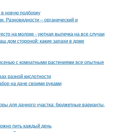
 в новую подборку
и. Разновидности – органический и
есто на молоке - уютная выпечка на все случаи
аш дом стороной: какие запахи в доме
 осенью с комнатными растениями все опытные
вах разной кислотности
абор на даче своими руками
оры для дачного участка: бюджетные варианты,
можно пить каждый день