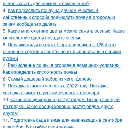
использовать для нежилых помещений?
4.
Как подкислить почву на дачном участке. 4
действенных способа подкислить почву в огороде, и
зачем вообще это делать
5.
Какие многолетние цветы можно сажать осенью. Какие
многолетние цветы посадить осенью
6.
Персики виды и сорта. Сорта персиков – 125 фото
основных сортов и советы по их выращиванию своими
руками
7.
Раскисление почвы в огороде в домашних условиях.
Как определить кислотность почвы
8.
Самый дешевый забор из чего. Дерево
9.
Посадка озимого чеснока в 2022 году. Посадка
чеснока озимого с учётом лунного календаря
10.
Какие овощи хорошо растут рядом. Выбор соседей
по грядке. Какие овощи хорошо растут рядом друг с
другом
11.
Подготовка сада к зиме для начинающих в сентябре
и октябре. В октябре свои задачи