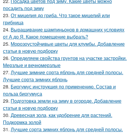
22.
Посадка цветов под зиму. Какие цветы можно
посадить под зиму
23.
От мицелия до гриба. Что такое мицелий или
грибница
24.
Выращивание шампиньонов в домашних условиях
от А до Я. Какое помещение выбрать?
25.
Морозоустойчивые цветы для клумбы. Добавление
статьи в новую подборку
26.
Определяем свойства грунтов на участке застройки.
Мерзлые и вечномерзлые
27.
Лучшие зимние сорта яблонь для средней полосы.
Лучшие сорта зимних яблонь
28.
Биогумус инструкция по применению. Состав и
польза биогумуса
29.
Подготовка земли на зиму в огороде. Добавление
статьи в новую подборку
30.
Древесная зола, как удобрение для растений.
Подкормка золой
31.
Лучшие сорта зимних яблонь для средней полосы.