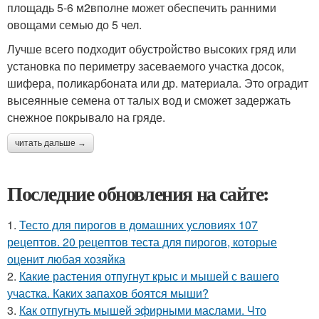
площадь 5-6 м2вполне может обеспечить ранними
овощами семью до 5 чел.
Лучше всего подходит обустройство высоких гряд или
установка по периметру засеваемого участка досок,
шифера, поликарбоната или др. материала. Это оградит
высеянные семена от талых вод и сможет задержать
снежное покрывало на гряде.
читать дальше →
Последние обновления на сайте:
1.
Тесто для пирогов в домашних условиях 107
рецептов. 20 рецептов теста для пирогов, которые
оценит любая хозяйка
2.
Какие растения отпугнут крыс и мышей с вашего
участка. Каких запахов боятся мыши?
3.
Как отпугнуть мышей эфирными маслами. Что