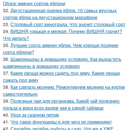
Обзор зимних сортов яблони
32.
Дегустационная оценка яблок. 10 самых вкусных
сортов яблок на дегустационном марафоне
33.
Столовый сорт винограда. Что значит столовый сорт
34.
ВИШНЯ горькая и мелкая. Почему ВИШНЯ горчит?
Что делать?
35.
Лучшие сорта зимних яблок. Чем хороши поздние
сорта яблони?
36.
Шампиньоны в домашних условиях. Как вырастить
шампиньоны в домашних условиях
37.
Какие овощи можно садить под зиму. Какие овощи
сажать под зиму
38.
Как сделать молнию. Ремонтируем молнию на куртке
самостоятельно
39.
Полезные чаи для организма. Какой чай полезнее:
польза и вред всех видов чая в одной таблице
40.
Уход за газоном летом
41.
Что такое фунгициды и для чего их применяют
42.
Сентябрь октябрь работы в саду. Что же я УЖЕ