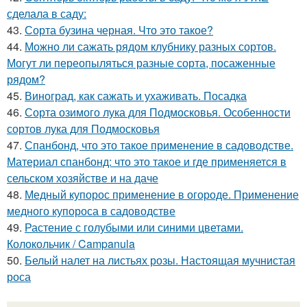
сделала в саду:
43.
Сорта бузина черная. Что это такое?
44.
Можно ли сажать рядом клубнику разных сортов.
Могут ли переопыляться разные сорта, посаженные
рядом?
45.
Виноград, как сажать и ухаживать. Посадка
46.
Сорта озимого лука для Подмосковья. Особенности
сортов лука для Подмосковья
47.
Спанбонд, что это такое применение в садоводстве.
Материал спанбонд: что это такое и где применяется в
сельском хозяйстве и на даче
48.
Медный купорос применение в огороде. Применение
медного купороса в садоводстве
49.
Растение с голубыми или синими цветами.
Колокольчик / Campanula
50.
Белый налет на листьях розы. Настоящая мучнистая
роса