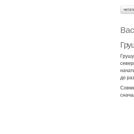
читат
Вас
Гру
Грушу
север
начат
до ра
Совме
снача