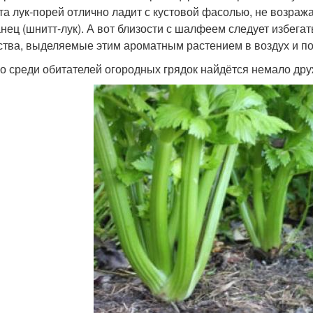
та лук-порей отлично ладит с кустовой фасолью, не возраж
анец (шнитт-лук). А вот близости с шалфеем следует избег
тва, выделяемые этим ароматным растением в воздух и поч
о среди обитателей огородных грядок найдётся немало друж