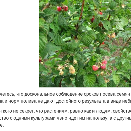
яетесь, что доскональное соблюдение сроков посева семян
а и норм полива не дают достойного результата в виде н
я кого не секрет, что растениям, равно как и людям, свойс
ство с одними культурами явно идет им на пользу, а с други
е.