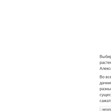
Выбир
расте
Алекс
Во вс
дачни
разны
сущес
сажат
читат